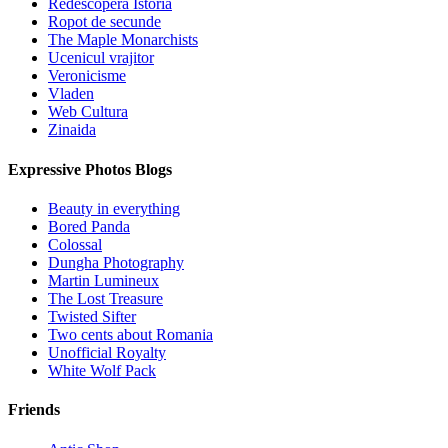
Redescopera Istoria
Ropot de secunde
The Maple Monarchists
Ucenicul vrajitor
Veronicisme
Vladen
Web Cultura
Zinaida
Expressive Photos Blogs
Beauty in everything
Bored Panda
Colossal
Dungha Photography
Martin Lumineux
The Lost Treasure
Twisted Sifter
Two cents about Romania
Unofficial Royalty
White Wolf Pack
Friends