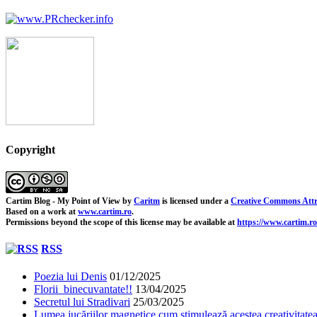
Copyright
Cartim Blog - My Point of View
by
Caritm
is licensed under a
Creative Commons Attr
Based on a work at
www.cartim.ro
.
Permissions beyond the scope of this license may be available at
https://www.cartim.ro
RSS
Poezia lui Denis
01/12/2025
Florii binecuvantate!!
13/04/2025
Secretul lui Stradivari
25/03/2025
Lumea jucăriilor magnetice cum stimulează acestea creativitatea 