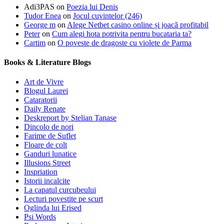
Adi3PAS
on
Poezia lui Denis
Tudor Enea
on
Jocul cuvintelor (246)
George m
on
Alege Netbet casino online și joacă profitabil
Peter
on
Cum alegi hota potrivita pentru bucataria ta?
Cartim
on
O poveste de dragoste cu violete de Parma
Books & Literature Blogs
Art de Vivre
Blogul Laurei
Cataratorii
Daily Renate
Deskreport by Stelian Tanase
Dincolo de nori
Farime de Suflet
Floare de colt
Ganduri lunatice
Illusions Street
Inspriation
Istorii incalcite
La capatul curcubeului
Lecturi povestite pe scurt
Oglinda lui Erised
Psi Words