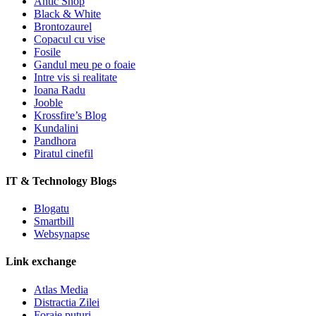
Antic Shop
Black & White
Brontozaurel
Copacul cu vise
Fosile
Gandul meu pe o foaie
Intre vis si realitate
Ioana Radu
Jooble
Krossfire’s Blog
Kundalini
Pandhora
Piratul cinefil
IT & Technology Blogs
Blogatu
Smartbill
Websynapse
Link exchange
Atlas Media
Distractia Zilei
Foraje puturi