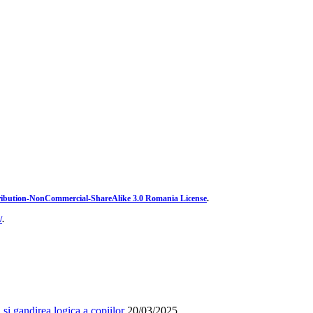
ibution-NonCommercial-ShareAlike 3.0 Romania License
.
/
.
și gandirea logica a copiilor
20/03/2025