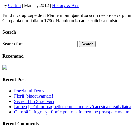
by
Cartim
|
Mar 11, 2012
|
History & Arts
Fiind inca aproape de 8 Martie m-am gandit sa scriu despre ceva putin
Campania din Italia,in 1796, Napoleon i-a adus sotiei sale niste...
Search
Search for:
Recomand
Recent Post
Poezia lui Denis
Florii binecuvantate!!
Secretul lui Stradivari
Lumea jucăriilor magnetice cum stimulează acestea creativitatea 
Cum să îți îngrijești florile pentru a le menține proaspete mai mu
Recent Comments