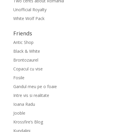
Two cents about Romania
Unofficial Royalty
White Wolf Pack
Friends
Antic Shop
Black & White
Brontozaurel
Copacul cu vise
Fosile
Gandul meu pe o foaie
Intre vis si realitate
Ioana Radu
Jooble
Krossfire’s Blog
Kundalini