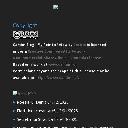
Copyright
Cartim Blog - My Point of View
by
Caritm
is licensed
under a
Creative Commons Attribution-
NonCommercial-ShareAlike 3.0 Romania License
.
Based on a work at
www.cartim.ro
.
Permissions beyond the scope of this license may be
available at
https://www.cartim.ro/
.
RSS
Poezia lui Denis
01/12/2025
Florii binecuvantate!!
13/04/2025
Secretul lui Stradivari
25/03/2025
Lumea jucăriilor magnetice cum stimulează acestea