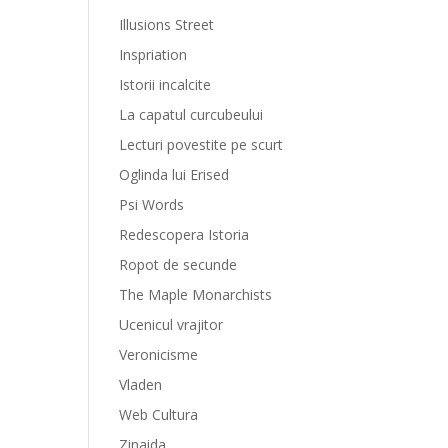
Illusions Street
Inspriation
Istorii incalcite
La capatul curcubeului
Lecturi povestite pe scurt
Oglinda lui Erised
Psi Words
Redescopera Istoria
Ropot de secunde
The Maple Monarchists
Ucenicul vrajitor
Veronicisme
Vladen
Web Cultura
Zinaida