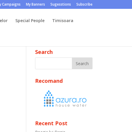
y Campaigns
My Banners
Sugesstions
Subscribe
elor
Special People
Timisoara
Search
Recomand
Recent Post