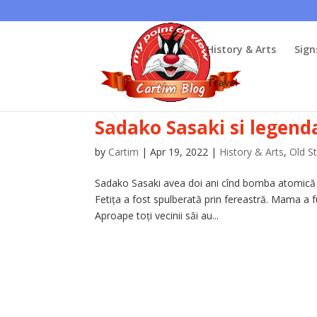
History & Arts
Sign
Travel
Sadako Sasaki si legenda
by
Cartim
|
Apr 19, 2022
|
History & Arts
,
Old S
Sadako Sasaki avea doi ani cînd bomba atomică a
Fetița a fost spulberată prin fereastră. Mama a f
Aproape toți vecinii săi au...