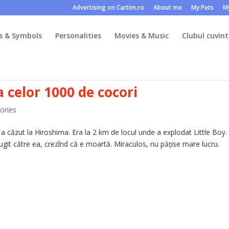
Advertising on Cartim.ro
About me
My Pets
M
s & Symbols
Personalities
Movies & Music
Clubul cuvint
 celor 1000 de cocori
tories
 căzut la Hiroshima. Era la 2 km de locul unde a explodat Little Boy.
ugit către ea, crezînd că e moartă. Miraculos, nu pățise mare lucru.