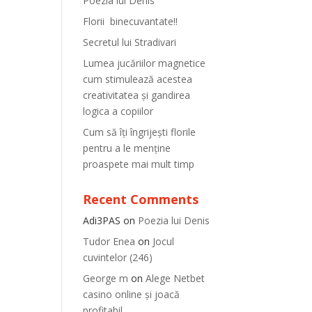
Poezia lui Denis
Florii binecuvantate!!
Secretul lui Stradivari
Lumea jucăriilor magnetice
cum stimulează acestea
creativitatea și gandirea
logica a copiilor
Cum să îți îngrijești florile
pentru a le menține
proaspete mai mult timp
Recent Comments
Adi3PAS
on
Poezia lui Denis
Tudor Enea
on
Jocul
cuvintelor (246)
George m
on
Alege Netbet
casino online și joacă
profitabil