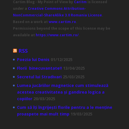
Cartim Blog - My Point of View
by
Caritm
is licensed
under a
Creative Commons Attribution-
NonCommercial-ShareAlike 3.0 Romania License
.
Based on a work at
www.cartim.ro
.
Permissions beyond the scope of this license may be
available at
https://www.cartim.ro/
.
RSS
Poezia lui Denis
01/12/2025
Florii binecuvantate!!
13/04/2025
Secretul lui Stradivari
25/03/2025
Lumea jucăriilor magnetice cum stimulează
acestea creativitatea și gandirea logica a
copiilor
20/03/2025
Cum să îți îngrijești florile pentru a le menține
proaspete mai mult timp
19/03/2025