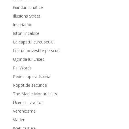
Ganduri lunatice
Illusions Street
Inspriation
Istorii incalcite
La capatul curcubeului
Lecturi povestite pe scurt
Oglinda lui Erised
Psi Words
Redescopera Istoria
Ropot de secunde
The Maple Monarchists
Ucenicul vrajitor
Veronicisme
Vladen
Web Cultura