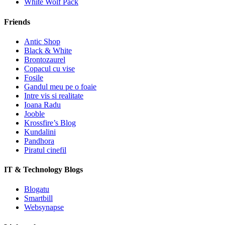
White Wolf Pack
Friends
Antic Shop
Black & White
Brontozaurel
Copacul cu vise
Fosile
Gandul meu pe o foaie
Intre vis si realitate
Ioana Radu
Jooble
Krossfire’s Blog
Kundalini
Pandhora
Piratul cinefil
IT & Technology Blogs
Blogatu
Smartbill
Websynapse