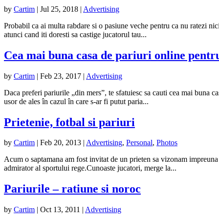
by
Cartim
|
Jul 25, 2018
|
Advertising
Probabil ca ai multa rabdare si o pasiune veche pentru ca nu ratezi nic
atunci cand iti doresti sa castige jucatorul tau...
Cea mai buna casa de pariuri online pentru
by
Cartim
|
Feb 23, 2017
|
Advertising
Daca preferi pariurile „din mers”, te sfatuiesc sa cauti cea mai buna cas
usor de ales în cazul în care s-ar fi putut paria...
Prietenie, fotbal si pariuri
by
Cartim
|
Feb 20, 2013
|
Advertising
,
Personal
,
Photos
Acum o saptamana am fost invitat de un prieten sa vizonam impreuna me
admirator al sportului rege.Cunoaste jucatori, merge la...
Pariurile – ratiune si noroc
by
Cartim
|
Oct 13, 2011
|
Advertising