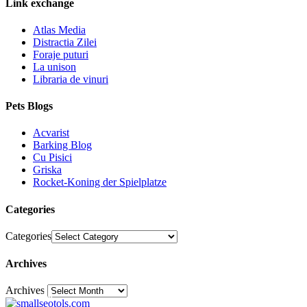
Link exchange
Atlas Media
Distractia Zilei
Foraje puturi
La unison
Libraria de vinuri
Pets Blogs
Acvarist
Barking Blog
Cu Pisici
Griska
Rocket-Koning der Spielplatze
Categories
Categories
Archives
Archives
30