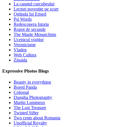
La capatul curcubeului
Lecturi povestite pe scurt
Oglinda lui Erised
Psi Words
Redescopera Istoria
Ropot de secunde
The Maple Monarchists
Ucenicul vrajitor
Veronicisme
Vladen
Web Cultura
Zinaida
Expressive Photos Blogs
Beauty in everything
Bored Panda
Colossal
Dungha Photography
Martin Lumineux
The Lost Treasure
Twisted Sifter
Two cents about Romania
Unofficial Royalty