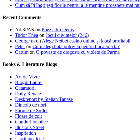
Cum să îți îngrijești florile pentru a le menține proaspete mai mu
Recent Comments
Adi3PAS
on
Poezia lui Denis
Tudor Enea
on
Jocul cuvintelor (246)
George m
on
Alege Netbet casino online și joacă profitabil
Peter
on
Cum alegi hota potrivita pentru bucataria ta?
Cartim
on
O poveste de dragoste cu violete de Parma
Books & Literature Blogs
Art de Vivre
Blogul Laurei
Cataratorii
Daily Renate
Deskreport by Stelian Tanase
Dincolo de nori
Farime de Suflet
Floare de colt
Ganduri lunatice
Illusions Street
Inspriation
Istorii incalcite