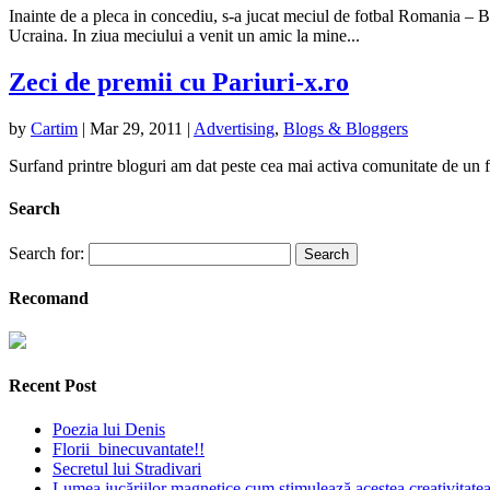
Inainte de a pleca in concediu, s-a jucat meciul de fotbal Romania – B
Ucraina. In ziua meciului a venit un amic la mine...
Zeci de premii cu Pariuri-x.ro
by
Cartim
|
Mar 29, 2011
|
Advertising
,
Blogs & Bloggers
Surfand printre bloguri am dat peste cea mai activa comunitate de un f
Search
Search for:
Recomand
Recent Post
Poezia lui Denis
Florii binecuvantate!!
Secretul lui Stradivari
Lumea jucăriilor magnetice cum stimulează acestea creativitatea 