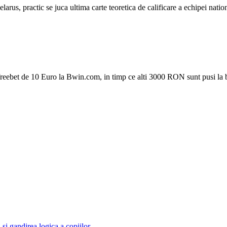
elarus, practic se juca ultima carte teoretica de calificare a echipei na
reebet de 10 Euro la Bwin.com, in timp ce alti 3000 RON sunt pusi la ba
și gandirea logica a copiilor