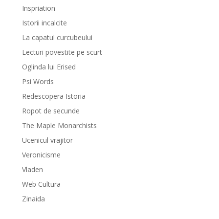
Inspriation
Istorii incalcite
La capatul curcubeului
Lecturi povestite pe scurt
Oglinda lui Erised
Psi Words
Redescopera Istoria
Ropot de secunde
The Maple Monarchists
Ucenicul vrajitor
Veronicisme
Vladen
Web Cultura
Zinaida