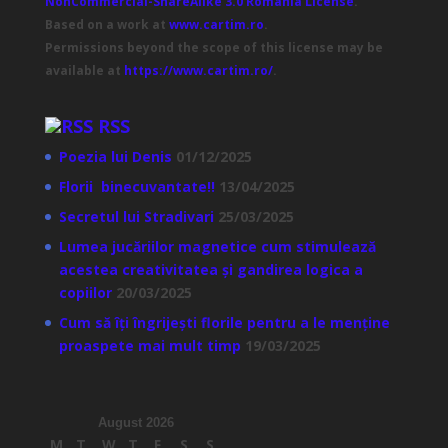
NonCommercial-ShareAlike 3.0 Romania License
.
Based on a work at
www.cartim.ro
.
Permissions beyond the scope of this license may be
available at
https://www.cartim.ro/
.
RSS
Poezia lui Denis
01/12/2025
Florii binecuvantate!!
13/04/2025
Secretul lui Stradivari
25/03/2025
Lumea jucăriilor magnetice cum stimulează
acestea creativitatea și gandirea logica a
copiilor
20/03/2025
Cum să îți îngrijești florile pentru a le menține
proaspete mai mult timp
19/03/2025
August 2026
M
T
W
T
F
S
S