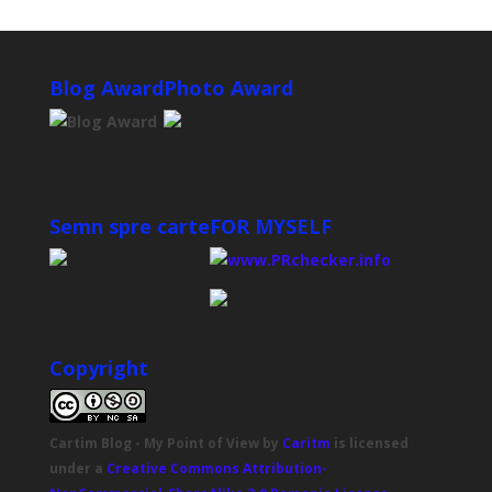
Blog Award
Photo Award
Semn spre carte
FOR MYSELF
Copyright
Cartim Blog - My Point of View
by
Caritm
is licensed
under a
Creative Commons Attribution-