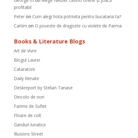
George m
on
Alege Netbet casino online și joacă
profitabil
Peter
on
Cum alegi hota potrivita pentru bucataria ta?
Cartim
on
O poveste de dragoste cu violete de Parma
Books & Literature Blogs
Art de Vivre
Blogul Laurei
Cataratorii
Daily Renate
Deskreport by Stelian Tanase
Dincolo de nori
Farime de Suflet
Floare de colt
Ganduri lunatice
Illusions Street