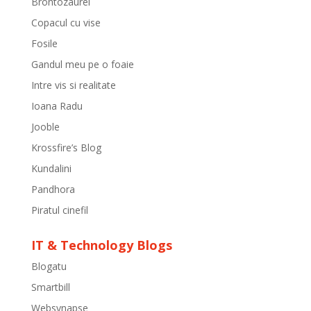
Brontozaurel
Copacul cu vise
Fosile
Gandul meu pe o foaie
Intre vis si realitate
Ioana Radu
Jooble
Krossfire’s Blog
Kundalini
Pandhora
Piratul cinefil
IT & Technology Blogs
Blogatu
Smartbill
Websynapse