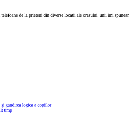
efoane de la prieteni din diverse locatii ale orasului, unii imi spuneam 
și gandirea logica a copiilor
lt timp