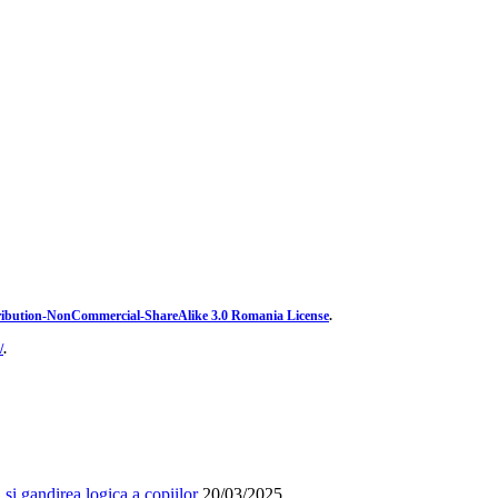
ibution-NonCommercial-ShareAlike 3.0 Romania License
.
/
.
și gandirea logica a copiilor
20/03/2025