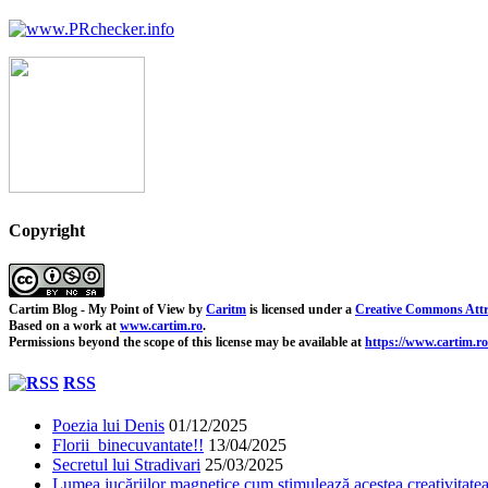
Copyright
Cartim Blog - My Point of View
by
Caritm
is licensed under a
Creative Commons Attr
Based on a work at
www.cartim.ro
.
Permissions beyond the scope of this license may be available at
https://www.cartim.ro
RSS
Poezia lui Denis
01/12/2025
Florii binecuvantate!!
13/04/2025
Secretul lui Stradivari
25/03/2025
Lumea jucăriilor magnetice cum stimulează acestea creativitatea 