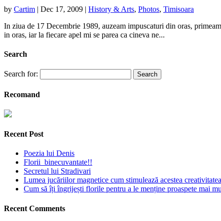
by
Cartim
|
Dec 17, 2009
|
History & Arts
,
Photos
,
Timisoara
In ziua de 17 Decembrie 1989, auzeam impuscaturi din oras, primeam tel
in oras, iar la fiecare apel mi se parea ca cineva ne...
Search
Search for:
Recomand
Recent Post
Poezia lui Denis
Florii binecuvantate!!
Secretul lui Stradivari
Lumea jucăriilor magnetice cum stimulează acestea creativitatea 
Cum să îți îngrijești florile pentru a le menține proaspete mai mu
Recent Comments