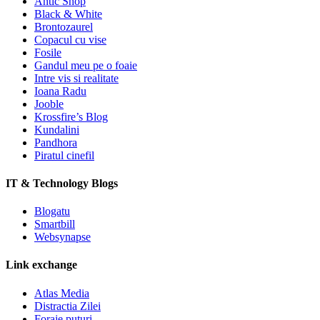
Antic Shop
Black & White
Brontozaurel
Copacul cu vise
Fosile
Gandul meu pe o foaie
Intre vis si realitate
Ioana Radu
Jooble
Krossfire’s Blog
Kundalini
Pandhora
Piratul cinefil
IT & Technology Blogs
Blogatu
Smartbill
Websynapse
Link exchange
Atlas Media
Distractia Zilei
Foraje puturi