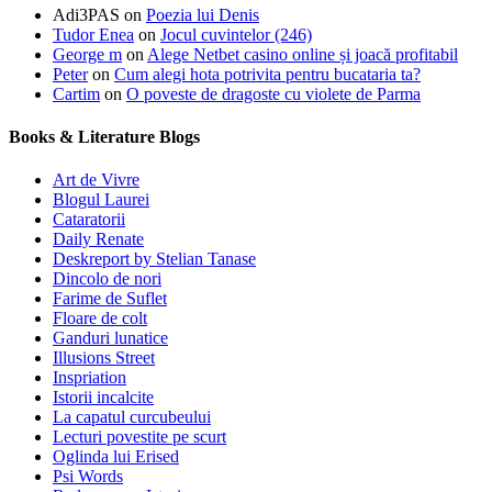
Adi3PAS
on
Poezia lui Denis
Tudor Enea
on
Jocul cuvintelor (246)
George m
on
Alege Netbet casino online și joacă profitabil
Peter
on
Cum alegi hota potrivita pentru bucataria ta?
Cartim
on
O poveste de dragoste cu violete de Parma
Books & Literature Blogs
Art de Vivre
Blogul Laurei
Cataratorii
Daily Renate
Deskreport by Stelian Tanase
Dincolo de nori
Farime de Suflet
Floare de colt
Ganduri lunatice
Illusions Street
Inspriation
Istorii incalcite
La capatul curcubeului
Lecturi povestite pe scurt
Oglinda lui Erised
Psi Words