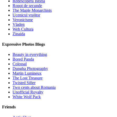
Redescopera Istoria
Ropot de secunde
The Maple Monarchists
Ucenicul vrajitor
Veronicisme
Vladen
Web Cultura
Zinaida
Expressive Photos Blogs
Beauty in everything
Bored Panda
Colossal
Dungha Photography
Martin Lumineux
The Lost Treasure
Twisted Sifter
Two cents about Romania
Unofficial Royalty
White Wolf Pack
Friends