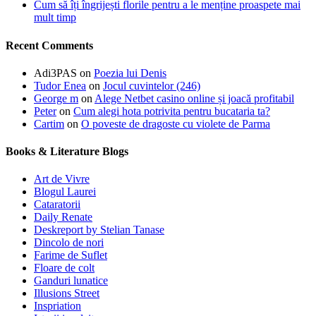
Cum să îți îngrijești florile pentru a le menține proaspete mai
mult timp
Recent Comments
Adi3PAS
on
Poezia lui Denis
Tudor Enea
on
Jocul cuvintelor (246)
George m
on
Alege Netbet casino online și joacă profitabil
Peter
on
Cum alegi hota potrivita pentru bucataria ta?
Cartim
on
O poveste de dragoste cu violete de Parma
Books & Literature Blogs
Art de Vivre
Blogul Laurei
Cataratorii
Daily Renate
Deskreport by Stelian Tanase
Dincolo de nori
Farime de Suflet
Floare de colt
Ganduri lunatice
Illusions Street
Inspriation