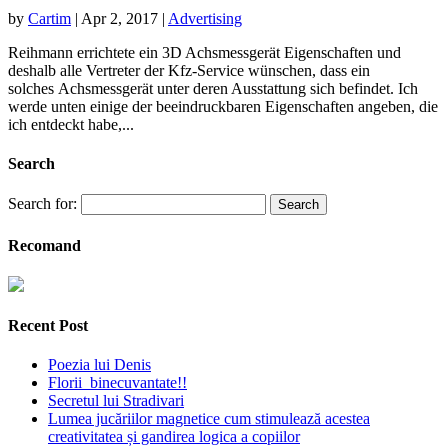
by
Cartim
|
Apr 2, 2017
|
Advertising
Reihmann errichtete ein 3D Achsmessgerät Eigenschaften und
deshalb alle Vertreter der Kfz-Service wünschen, dass ein
solches Achsmessgerät unter deren Ausstattung sich befindet. Ich
werde unten einige der beeindruckbaren Eigenschaften angeben, die
ich entdeckt habe,...
Search
Search for:
Recomand
Recent Post
Poezia lui Denis
Florii binecuvantate!!
Secretul lui Stradivari
Lumea jucăriilor magnetice cum stimulează acestea
creativitatea și gandirea logica a copiilor