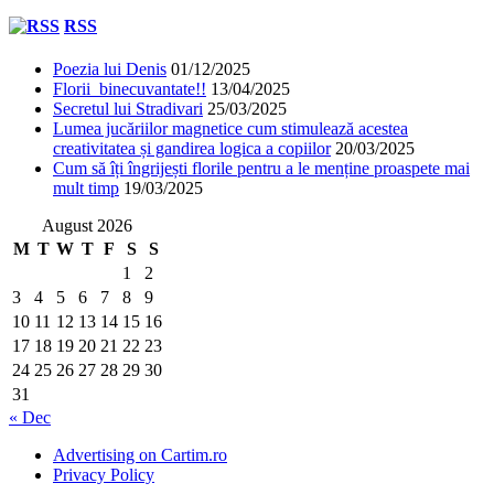
RSS
Poezia lui Denis
01/12/2025
Florii binecuvantate!!
13/04/2025
Secretul lui Stradivari
25/03/2025
Lumea jucăriilor magnetice cum stimulează acestea
creativitatea și gandirea logica a copiilor
20/03/2025
Cum să îți îngrijești florile pentru a le menține proaspete mai
mult timp
19/03/2025
August 2026
M
T
W
T
F
S
S
1
2
3
4
5
6
7
8
9
10
11
12
13
14
15
16
17
18
19
20
21
22
23
24
25
26
27
28
29
30
31
« Dec
Advertising on Cartim.ro
Privacy Policy