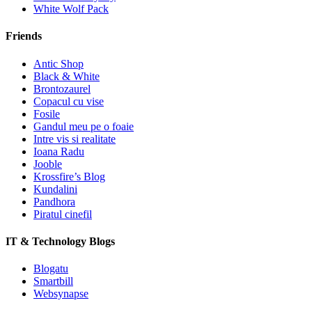
White Wolf Pack
Friends
Antic Shop
Black & White
Brontozaurel
Copacul cu vise
Fosile
Gandul meu pe o foaie
Intre vis si realitate
Ioana Radu
Jooble
Krossfire’s Blog
Kundalini
Pandhora
Piratul cinefil
IT & Technology Blogs
Blogatu
Smartbill
Websynapse