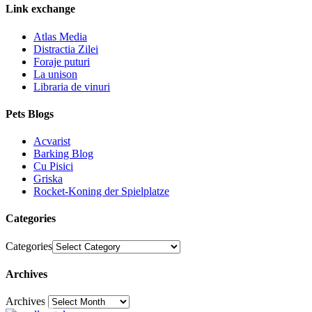
Link exchange
Atlas Media
Distractia Zilei
Foraje puturi
La unison
Libraria de vinuri
Pets Blogs
Acvarist
Barking Blog
Cu Pisici
Griska
Rocket-Koning der Spielplatze
Categories
Categories
Archives
Archives
30