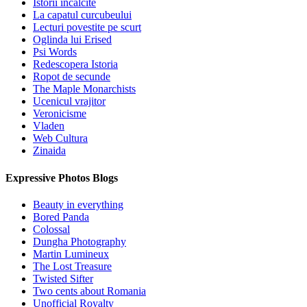
Istorii incalcite
La capatul curcubeului
Lecturi povestite pe scurt
Oglinda lui Erised
Psi Words
Redescopera Istoria
Ropot de secunde
The Maple Monarchists
Ucenicul vrajitor
Veronicisme
Vladen
Web Cultura
Zinaida
Expressive Photos Blogs
Beauty in everything
Bored Panda
Colossal
Dungha Photography
Martin Lumineux
The Lost Treasure
Twisted Sifter
Two cents about Romania
Unofficial Royalty