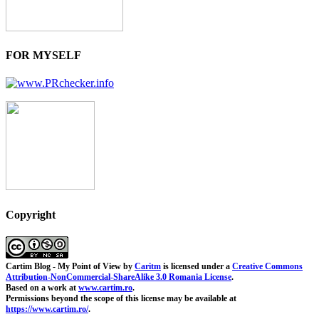
FOR MYSELF
Copyright
Cartim Blog - My Point of View
by
Caritm
is licensed under a
Creative Commons
Attribution-NonCommercial-ShareAlike 3.0 Romania License
.
Based on a work at
www.cartim.ro
.
Permissions beyond the scope of this license may be available at
https://www.cartim.ro/
.