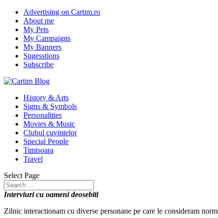
Advertising on Cartim.ro
About me
My Pets
My Campaigns
My Banners
Sugesstions
Subscribe
History & Arts
Signs & Symbols
Personalities
Movies & Music
Clubul cuvintelor
Special People
Timisoara
Travel
Select Page
Interviuri cu oameni deosebiti
Zilnic interactionam cu diverse personane pe care le consideram norma