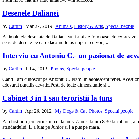
Desenele Dalianei
by
Cartim
|
Mar 27, 2019
|
Animals
,
History & Arts
,
Special people
Animalutele desenate de Daliana sunt atat de frumoase, de expresive ,i
serie de desene pe care daca nu le-as imparti cu voi ,...
Interviu cu Antoniu C.- un pasionat de acva
by
Cartim
|
Jul 4, 2013
|
Photos
,
Special people
Cand l-am cunoscut pe Antoniu C. eram un adolescent rebel. Acest om m
adevarat paradis acvatic.Pesti de toate dimensiunile si...
Cabinet 3 in 1 sau teroristii la tuns
by
Cartim
|
Apr 26, 2012
|
My Dogs & Cat
,
Photos
,
Special people
Am fost ,ieri ,cu teroristii mei la tuns. Ajunsi la ora 8,30 la cabinet, a
standardului. L-a luat pe Junior si l-a pus pe masa...