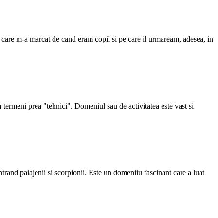
na care m-a marcat de cand eram copil si pe care il urmaream, adesea, in
 termeni prea "tehnici". Domeniul sau de activitatea este vast si
trand paiajenii si scorpionii. Este un domeniiu fascinant care a luat