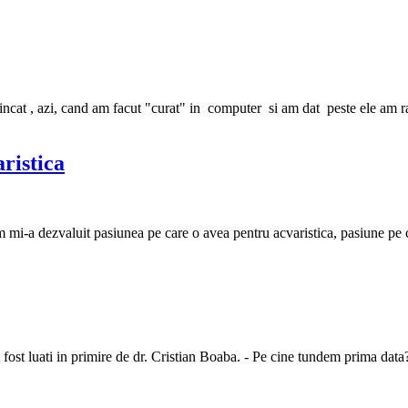
ncat , azi, cand am facut "curat" in computer si am dat peste ele am ra
ristica
i-a dezvaluit pasiunea pe care o avea pentru acvaristica, pasiune pe c
m fost luati in primire de dr. Cristian Boaba. - Pe cine tundem prima data? 