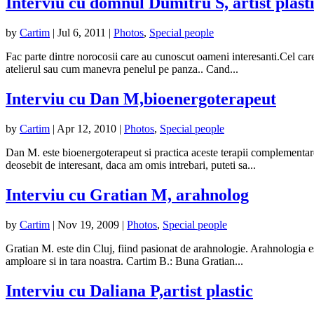
Interviu cu domnul Dumitru S, artist plast
by
Cartim
|
Jul 6, 2011
|
Photos
,
Special people
Fac parte dintre norocosii care au cunoscut oameni interesanti.Cel care
atelierul sau cum manevra penelul pe panza.. Cand...
Interviu cu Dan M,bioenergoterapeut
by
Cartim
|
Apr 12, 2010
|
Photos
,
Special people
Dan M. este bioenergoterapeut si practica aceste terapii complementare 
deosebit de interesant, daca am omis intrebari, puteti sa...
Interviu cu Gratian M, arahnolog
by
Cartim
|
Nov 19, 2009
|
Photos
,
Special people
Gratian M. este din Cluj, fiind pasionat de arahnologie. Arahnologia es
amploare si in tara noastra. Cartim B.: Buna Gratian...
Interviu cu Daliana P,artist plastic