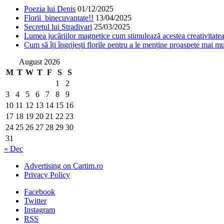
Poezia lui Denis
01/12/2025
Florii binecuvantate!!
13/04/2025
Secretul lui Stradivari
25/03/2025
Lumea jucăriilor magnetice cum stimulează acestea creativitatea 
Cum să îți îngrijești florile pentru a le menține proaspete mai mu
August 2026
M
T
W
T
F
S
S
1
2
3
4
5
6
7
8
9
10
11
12
13
14
15
16
17
18
19
20
21
22
23
24
25
26
27
28
29
30
31
« Dec
Advertising on Cartim.ro
Privacy Policy
Facebook
Twitter
Instagram
RSS