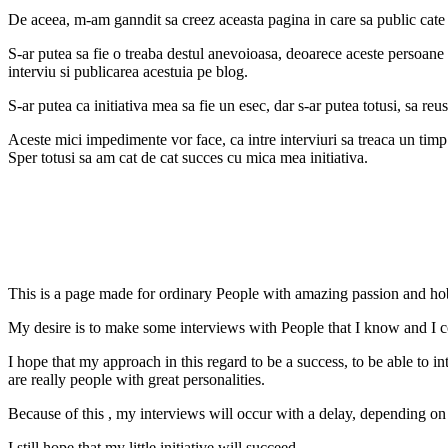
De aceea, m-am ganndit sa creez aceasta pagina in care sa public cate 
S-ar putea sa fie o treaba destul anevoioasa, deoarece aceste persoane
interviu si publicarea acestuia pe blog.
S-ar putea ca initiativa mea sa fie un esec, dar s-ar putea totusi, sa reu
Aceste mici impedimente vor face, ca intre interviuri sa treaca un tim
Sper totusi sa am cat de cat succes cu mica mea initiativa.
This is a page made for ordinary People with amazing passion and ho
My desire is to make some interviews with People that I know and I c
I hope that my approach in this regard to be a success, to be able to 
are really people with great personalities.
Because of this , my interviews will occur with a delay, depending on
I still hope that my little initiative will succeed.