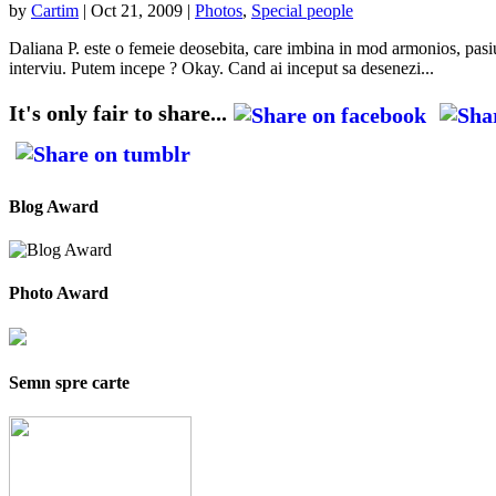
by
Cartim
|
Oct 21, 2009
|
Photos
,
Special people
Daliana P. este o femeie deosebita, care imbina in mod armonios, pasi
interviu. Putem incepe ? Okay. Cand ai inceput sa desenezi...
It's only fair to share...
Blog Award
Photo Award
Semn spre carte