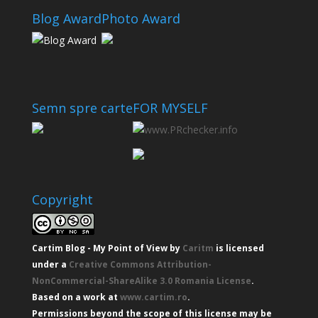
Blog Award
Photo Award
Semn spre carte
FOR MYSELF
Copyright
Cartim Blog - My Point of View
by
Caritm
is licensed
under a
Creative Commons Attribution-
NonCommercial-ShareAlike 3.0 Romania License
.
Based on a work at
www.cartim.ro
.
Permissions beyond the scope of this license may be