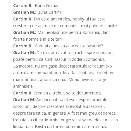
Cartim B.:
Buna Gratian
Gratian M.:
Buna Cartim
Cartim B.:
Din cate am inteles, hobby-ul tau este
cresterea de animale de companie, mai putin obisnuite.
Gratian M.:
Mai neobisnuite pentru Romania, dar
foarte normale in alte tari.
Cartim B.:
Cum ai ajuns sa ai aceasta pasiune?
Gratian M.:
De mic am avut o atractie spre scorpioni,
poate pentru ca sunt nascut in zodia Scorpionului.
La inceput, nu am gasit decat tarantule iar acum 5-6
ani, mi-am cumparat una. M-a fascinat, asa ca mi-am
mai luat una , apoi inca una…Mi-au devenit drage
arahnidele.
Cartim B.:
Cred ca a trebuit sa te documentezi.
Gratian M.:
Am inceput sa citesc despre tarantule si
scorpioni, despre cresterea si evolutia acestora ,
despre teraristica, in general.A fost mai greu deoarece
trebuia sa citesc in limba engleza, si sa ma descurc si in
limba rusa. Exista un forum puternic care trateaza