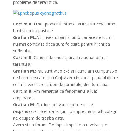
probleme de teraristica..
Cartim B.:
Fiind “pionier”in bransa ai investit ceva timp ,
bani si multa pasiune.
Gratian M.:
Am investit bani si timp dar aceste lucruri
nu mai conteaza daca sunt folosite pentru hranirea
sufletului.
Cartim B.:
Cand si de unde ti-ai achizitionat prima
tarantula?
Gratian M.:
Pai, sunt vreo 5-6 ani cand am cumparat-o
de la un crescator din Cluj. Avem in zona, pe unul dintre
cei mai vechi crescatori de tarantule, din Romania.
Cartim B.:
Am remarcat ca fenomenul a luat
amploare…
Gratian M.:
Da, intr-adevar, fenomenul se
raspandeste, incet dar sigur. Eu impreuna cu alti colegi
ne ocupam de treaba asta.
Avem si un forum..De fapt. timpul le-a rezolvat pe