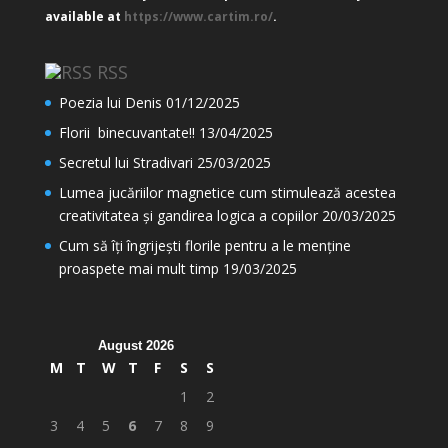
available at
https://www.cartim.ro/
.
RSS
Poezia lui Denis
01/12/2025
Florii binecuvantate!!
13/04/2025
Secretul lui Stradivari
25/03/2025
Lumea jucăriilor magnetice cum stimulează acestea
creativitatea și gandirea logica a copiilor
20/03/2025
Cum să îți îngrijești florile pentru a le menține
proaspete mai mult timp
19/03/2025
August 2026
M
T
W
T
F
S
S
1
2
3
4
5
6
7
8
9