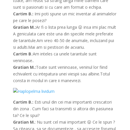
toate, am reusit sa strang langa mine oameni care
sunt si pasionati si cu care am format o echipa.
Cartim B.:
Imi poti spune un mic inventar al animalelor
pe care le posezi?
Gratian M.:
Ar fi o lista prea lunga 😛 insa imi plac mult
A geniculata care este una din speciile mele preferate
de tarantule.Am vreo 40-50 de anumale, incluzand pui
si adulti.Mai am si pestisori de acvariu.
Cartim B
.:Am inteles ca unele tarantule sunt
veninoase..
Gratian M.:
Toate sunt veninoase, veninul lor fiind
echivalent cu intepatura unei viespii sau albine.Totul
consta in modul in care ii manevrezi.
Cartim B.:
Esti unul din cei mai importanti crescatori
din zona . Cum faci sa transmiti si altora din pasiunea
ta? Ce le spui?
Gratian M.
: Nu sunt cel mai important 😛 Ce le spun ?
Sa citeasca, sa se documenteze , sa acceseze forumul