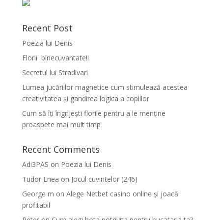
Recent Post
Poezia lui Denis
Florii binecuvantate!!
Secretul lui Stradivari
Lumea jucăriilor magnetice cum stimulează acestea
creativitatea și gandirea logica a copiilor
Cum să îți îngrijești florile pentru a le menține
proaspete mai mult timp
Recent Comments
Adi3PAS
on
Poezia lui Denis
Tudor Enea
on
Jocul cuvintelor (246)
George m
on
Alege Netbet casino online și joacă
profitabil
Peter
on
Cum alegi hota potrivita pentru bucataria ta?