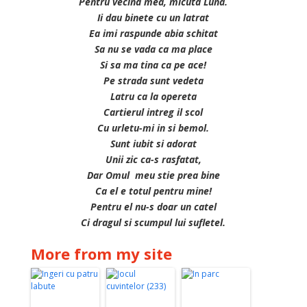
Pentru vecina mea, micuta Luna.
Ii dau binete cu un latrat
Ea imi raspunde abia schitat
Sa nu se vada ca ma place
Si sa ma tina ca pe ace!
Pe strada sunt vedeta
Latru ca la opereta
Cartierul intreg il scol
Cu urletu-mi in si bemol.
Sunt iubit si adorat
Unii zic ca-s rasfatat,
Dar Omul meu stie prea bine
Ca el e totul pentru mine!
Pentru el nu-s doar un catel
Ci dragul si scumpul lui sufletel.
More from my site