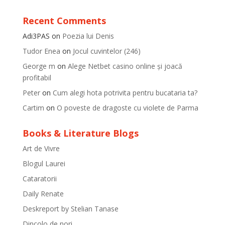
Recent Comments
Adi3PAS
on
Poezia lui Denis
Tudor Enea
on
Jocul cuvintelor (246)
George m
on
Alege Netbet casino online și joacă
profitabil
Peter
on
Cum alegi hota potrivita pentru bucataria ta?
Cartim
on
O poveste de dragoste cu violete de Parma
Books & Literature Blogs
Art de Vivre
Blogul Laurei
Cataratorii
Daily Renate
Deskreport by Stelian Tanase
Dincolo de nori