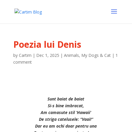
Poezia lui Denis
by
Cartim
|
Dec 1, 2025
|
Animals
,
My Dogs & Cat
|
1
comment
Sunt baiat de baiat
Si-s bine imbracat,
Am camasute stil ‘Hawaii’
De striga catelusele: “Vaai!”
Dar eu am ochi doar pentru una