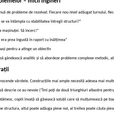
blemelor – micii ingineri
tinuă de probleme de rezolvat. Fiecare nou nivel adăugat turnului, fi
se va întâmpla cu stabilitatea întregii structuri?”
a mașinuței. Să încerc!”
 era prea îngustă în raport cu înălțimea”
ași pentru a atinge un obiectiv
ă gândească analitic și să abordeze probleme complexe metodic, abil
ații
anscende vârstele. Construcțiile mai ample necesită adesea mai multe
i să descrie ce au nevoie (“Îmi poți da două triunghiuri albastre pentr
ntâlnesc, copiii învață să găsească soluții care să mulțumească pe to
ine structura, altul poate adăuga piese noi, al treilea poate căuta pie