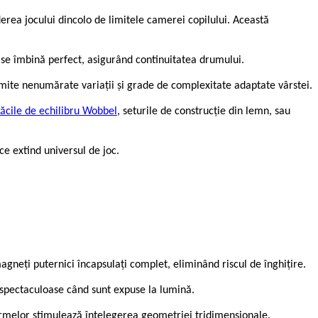
erea jocului dincolo de limitele camerei copilului. Această
 se îmbină perfect, asigurând continuitatea drumului.
rmite nenumărate variații și grade de complexitate adaptate vârstei.
lăcile de echilibru Wobbel
, seturile de construcție din lemn, sau
e extind universul de joc.
agneți puternici încapsulați complet, eliminând riscul de înghițire.
e spectaculoase când sunt expuse la lumină.
formelor stimulează înțelegerea geometriei tridimensionale.