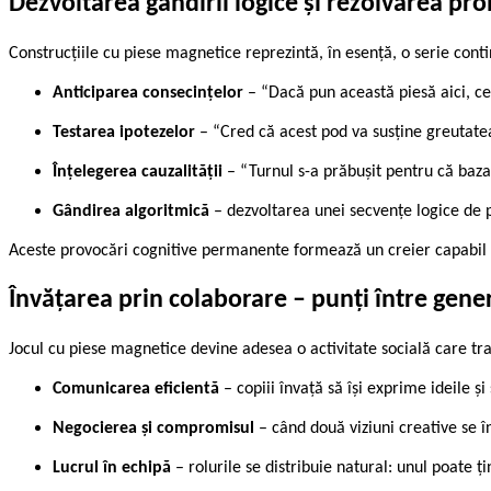
Dezvoltarea gândirii logice și rezolvarea pro
Construcțiile cu piese magnetice reprezintă, în esență, o serie con
Anticiparea consecințelor
– “Dacă pun această piesă aici, ce 
Testarea ipotezelor
– “Cred că acest pod va susține greutate
Înțelegerea cauzalității
– “Turnul s-a prăbușit pentru că baza
Gândirea algoritmică
– dezvoltarea unei secvențe logice de p
Aceste provocări cognitive permanente formează un creier capabil s
Învățarea prin colaborare – punți între gener
Jocul cu piese magnetice devine adesea o activitate socială care tr
Comunicarea eficientă
– copiii învață să își exprime ideile ș
Negocierea și compromisul
– când două viziuni creative se î
Lucrul în echipă
– rolurile se distribuie natural: unul poate ț