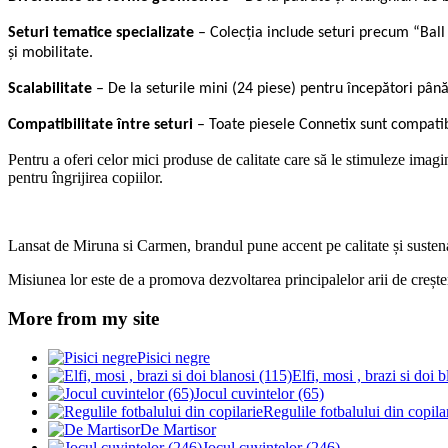
Seturi tematice specializate
– Colecția include seturi precum “Ball 
și mobilitate.
Scalabilitate
– De la seturile mini (24 piese) pentru începători până 
Compatibilitate între seturi
– Toate piesele Connetix sunt compatibi
Pentru a oferi celor mici produse de calitate care să le stimuleze ima
pentru îngrijirea copiilor.
Lansat de Miruna si Carmen, brandul pune accent pe calitate și sustena
Misiunea lor este de a promova dezvoltarea principalelor arii de crește
More from my site
Pisici negre
Elfi, mosi , brazi si doi 
Jocul cuvintelor (65)
Regulile fotbalului din copila
De Martisor
Jocul cuvintelor (246)