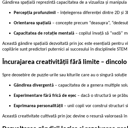
Gândirea spațială reprezintă capacitatea de a vizualiza și manipula m
Percepția profunzimii
– înțelegerea diferenței dintre 2D și 3
Orientarea spațială
– concepte precum “deasupra”, “dedesubt”
Capacitatea de rotație mentală
– copilul învață să “vadă” me
Această gândire spațială dezvoltată prin joc este esențială pentru vi
copilărie sunt predictori puternici ai succesului în disciplinele STEM
Încurajarea creativității fără limite – dincolo
Spre deosebire de puzzle-urile sau kiturile care au o singură soluție
Gândirea divergentă
– capacitatea de a genera multiple soluț
Experimentare fără frică de eșec
– dacă o structură se prăbuș
Exprimarea personalității
– unii copii vor construi structuri 
Această creativitate cultivată prin joc devine o resursă valoroasă în