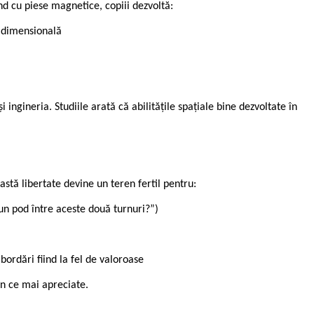
nd cu piese magnetice, copiii dezvoltă:
ridimensională
ingineria. Studiile arată că abilitățile spațiale bine dezvoltate în
astă libertate devine un teren fertil pentru:
un pod între aceste două turnuri?”)
bordări fiind la fel de valoroase
în ce mai apreciate.