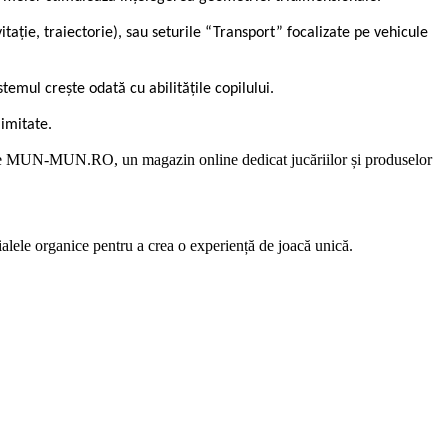
tație, traiectorie), sau seturile “Transport” focalizate pe vehicule
temul crește odată cu abilitățile copilului.
limitate.
rită de MUN-MUN.RO, un magazin online dedicat jucăriilor și produselor
alele organice pentru a crea o experiență de joacă unică.