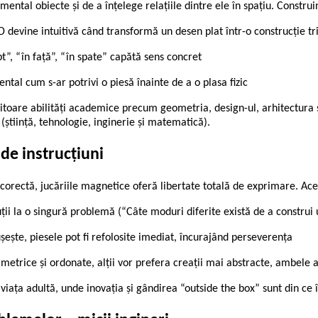
ental obiecte și de a înțelege relațiile dintre ele în spațiu. Construi
D devine intuitivă când transformă un desen plat într-o construcție t
, “în față”, “în spate” capătă sens concret
ntal cum s-ar potrivi o piesă înainte de a o plasa fizic
itoare abilități academice precum geometria, design-ul, arhitectura și 
 (știință, tehnologie, inginerie și matematică).
 de instrucțiuni
 corectă, jucăriile magnetice oferă libertate totală de exprimare. Ace
ii la o singură problemă (“Câte moduri diferite există de a construi 
ește, piesele pot fi refolosite imediat, încurajând perseverența
simetrice și ordonate, alții vor prefera creații mai abstracte, ambele a
 viața adultă, unde inovația și gândirea “outside the box” sunt din ce 