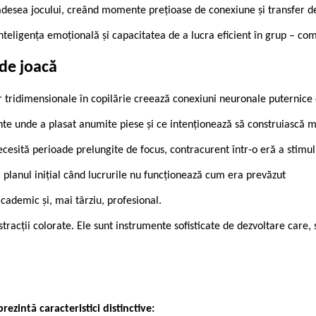
ă adesea jocului, creând momente prețioase de conexiune și transfer d
ă inteligența emoțională și capacitatea de a lucra eficient în grup – c
 de joacă
 tridimensionale în copilărie creează conexiuni neuronale puternice 
inte unde a plasat anumite piese și ce intenționează să construiască 
esită perioade prelungite de focus, contracurent într-o eră a stimulil
planul inițial când lucrurile nu funcționează cum era prevăzut
cademic și, mai târziu, profesional.
tracții colorate. Ele sunt instrumente sofisticate de dezvoltare care,
rezintă caracteristici distinctive: