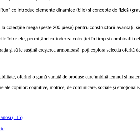
Run” ce introduc elemente dinamice (bile) și concepte de fizică (gravi
la colecțiile mega (peste 200 piese) pentru constructorii avansați, sis
le între ele, permițând extinderea colecției în timp și combinații ne
ginația și să le susțină creșterea armonioasă, poți explora selecția ofe
bilitate, oferind o gamă variată de produse care îmbină lemnul și materi
re ale copiilor: cognitive, motrice, de comunicare, sociale și emoționale.
blanosi (115)
rie