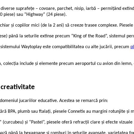
diverse suprafețe – covoare, parchet, nisip, iarbă – permițând extind
40 piese) sau “Highway” (24 piese).
iar și copiilor mici (de la 2 ani) să creeze trasee complexe. Piesele
iese) până la seturile extinse precum “King of the Road”, sistemul pe
sistemului Waytoplay este compatibilitatea cu alte jucării, precum
p
, colecția include și elemente precum aeroportul cu avion din lemn, c
creativitate
n domeniul
jucariilor educative
. Acestea se remarcă prin:
fără BPA, plumb sau ftalați, piesele Connetix au margini rotunjite și m
(curcubeu) și “Pastel”, piesele oferă refracții clare și efecte vizual
 bază până la hexagoane și romburi în seturile avansate, varietatea 