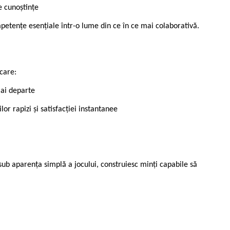
e cunoștințe
ompetențe esențiale într-o lume din ce în ce mai colaborativă.
care:
mai departe
or rapizi și satisfacției instantanee
 sub aparența simplă a jocului, construiesc minți capabile să