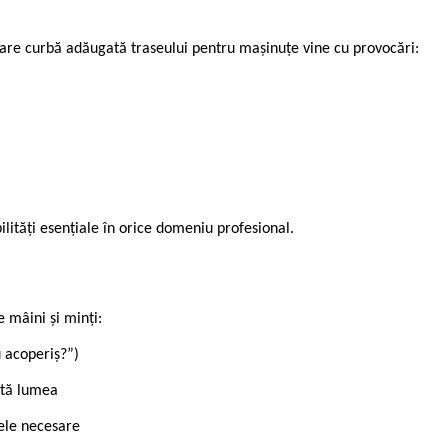
ecare curbă adăugată traseului pentru mașinuțe vine cu provocări:
ități esențiale în orice domeniu profesional.
 mâini și minți:
u acoperiș?”)
ată lumea
sele necesare