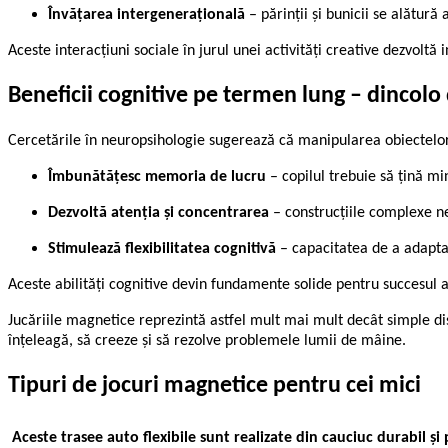
Învățarea intergenerațională
– părinții și bunicii se alătur
Aceste interacțiuni sociale în jurul unei activități creative dezvolt
Beneficii cognitive pe termen lung – dincolo
Cercetările în neuropsihologie sugerează că manipularea obiectelor
Îmbunătățesc memoria de lucru
– copilul trebuie să țină m
Dezvoltă atenția și concentrarea
– construcțiile complexe nec
Stimulează flexibilitatea cognitivă
– capacitatea de a adapta 
Aceste abilități cognitive devin fundamente solide pentru succesul a
Jucăriile magnetice reprezintă astfel mult mai mult decât simple dis
înțeleagă, să creeze și să rezolve problemele lumii de mâine.
Tipuri de jocuri magnetice pentru cei mici
Aceste trasee auto flexibile sunt realizate din cauciuc durabil și p