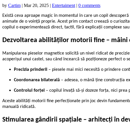
by
Cartim
|
Mar 20, 2025
|
Entertaiment
|
0 comments
Există ceva aproape magic în momentul în care un copil descoperă p
animate de o voință proprie. Acest prim contact creează o curiozita
copilul o experimentează direct, tactil, fără explicații complexe sau t
Dezvoltarea abilităților motorii fine – mâini
Manipularea pieselor magnetice solicită un nivel ridicat de precizie
acoperișul unui castel, sau când încearcă să poziționeze perfect o 
Precizia prinderii
– piesele mai mici necesită o prindere contr
Coordonarea bilaterală
– adesea, o mână ține construcția ex
Controlul forței
– copilul învață să-și dozeze forța, nici prea
Aceste abilități motorii fine perfecționate prin joc devin fundamentul 
manuală ridicată.
Stimularea gândirii spațiale – arhitecți în de