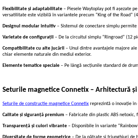
Flexibilitate și adaptabilitate
– Piesele Waytoplay pot fi așezate pe 
versatilitate este vizibilă în variantele precum “King of the Road” (
Designul modular intuitiv
– Sistemul de conectare simplu permite ch
Varietate de configurații
– De la circuitul simplu “Ringroad” (12 p
Compatibilitate cu alte jucării
– Unul dintre avantajele majore ale 
chiar elemente naturale din mediul exterior.
Elemente tematice speciale
– Pe lângă secțiunile standard de drum
Seturile magnetice Connetix – Arhitectură și 
Seturile
de constructie
magnetice
Connetix
reprezintă o inovație î
Calitate și siguranță premium
– Fabricate din plastic ABS netoxic, 
Transparență și culori vibrante
– Disponibile în variante “Rainbow” 
Diversitate de forme geometrice
– De la pătrate și triunghiuri de