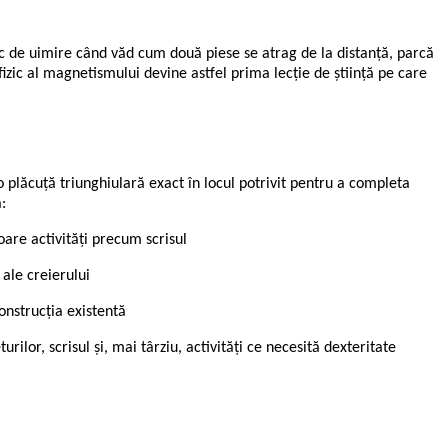
c de uimire când văd cum două piese se atrag de la distanță, parcă
zic al magnetismului devine astfel prima lecție de știință pe care
o plăcuță triunghiulară exact în locul potrivit pentru a completa
:
oare activități precum scrisul
ale creierului
construcția existentă
rilor, scrisul și, mai târziu, activități ce necesită dexteritate