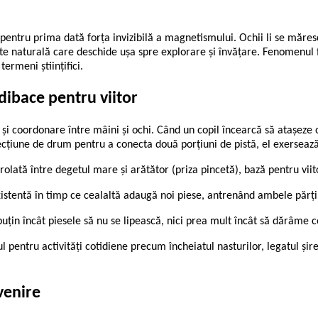
entru prima dată forța invizibilă a magnetismului. Ochii li se măres
te naturală care deschide ușa spre explorare și învățare. Fenomenul fi
ermeni științifici.
 dibace pentru viitor
 și coordonare între mâini și ochi. Când un copil încearcă să atașeze 
secțiune de drum pentru a conecta două porțiuni de pistă, el exersează
olată între degetul mare și arătător (priza pincetă), bază pentru viit
istentă în timp ce cealaltă adaugă noi piese, antrenând ambele părți 
 puțin încât piesele să nu se lipească, nici prea mult încât să dărâme 
pentru activități cotidiene precum încheiatul nasturilor, legatul șiretu
venire