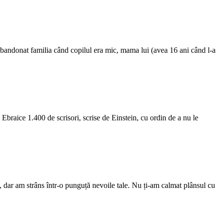
abandonat familia când copilul era mic, mama lui (avea 16 ani când l-a
ții Ebraice 1.400 de scrisori, scrise de Einstein, cu ordin de a nu le
 dar am strâns într-o punguță nevoile tale. Nu ți-am calmat plânsul cu