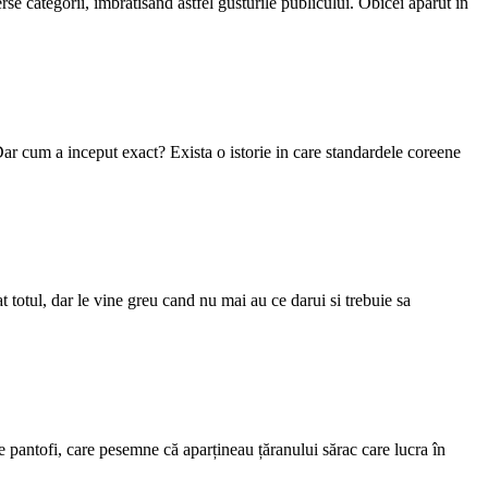
 categorii, imbratisand astfel gusturile publicului. Obicei aparut in
 Dar cum a inceput exact? Exista o istorie in care standardele coreene
t totul, dar le vine greu cand nu mai au ce darui si trebuie sa
e pantofi, care pesemne că aparțineau țăranului sărac care lucra în