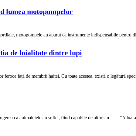
rand lumea motopompelor
primordiale, motopompele au aparut ca instrumente indispensabile pentru d
a de loialitate dintre lupi
r feroce față de membrii haitei. Cu toate acestea, există o legătură speci
vingerea ca animalutele au suflet, fiind capabile de altruism…… “A luat