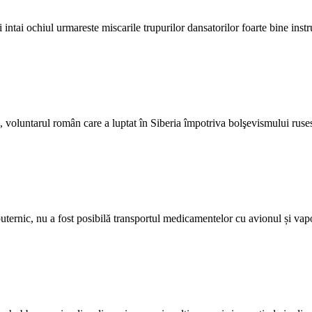
 intai ochiul urmareste miscarile trupurilor dansatorilor foarte bine inst
voluntarul român care a luptat în Siberia împotriva bolşevismului rusesc
i puternic, nu a fost posibilă transportul medicamentelor cu avionul și v