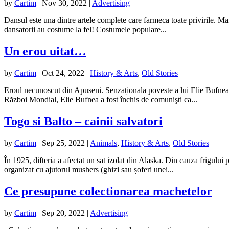
by
Cartim
|
Nov 30, 2022
|
Advertising
Dansul este una dintre artele complete care farmeca toate privirile. Mai
dansatorii au costume la fel! Costumele populare...
Un erou uitat…
by
Cartim
|
Oct 24, 2022
|
History & Arts
,
Old Stories
Eroul necunoscut din Apuseni. Senzaționala poveste a lui Elie Bufnea, 
Război Mondial, Elie Bufnea a fost închis de comunişti ca...
Togo si Balto – cainii salvatori
by
Cartim
|
Sep 25, 2022
|
Animals
,
History & Arts
,
Old Stories
În 1925, difteria a afectat un sat izolat din Alaska. Din cauza frigulu
organizat cu ajutorul mushers (ghizi sau șoferi unei...
Ce presupune colectionarea machetelor
by
Cartim
|
Sep 20, 2022
|
Advertising