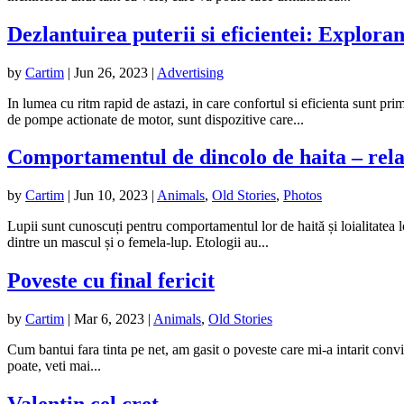
Dezlantuirea puterii si eficientei: Explo
by
Cartim
|
Jun 26, 2023
|
Advertising
In lumea cu ritm rapid de astazi, in care confortul si eficienta sunt 
de pompe actionate de motor, sunt dispozitive care...
Comportamentul de dincolo de haita – relati
by
Cartim
|
Jun 10, 2023
|
Animals
,
Old Stories
,
Photos
Lupii sunt cunoscuți pentru comportamentul lor de haită și loialitatea lo
dintre un mascul și o femela-lup. Etologii au...
Poveste cu final fericit
by
Cartim
|
Mar 6, 2023
|
Animals
,
Old Stories
Cum bantui fara tinta pe net, am gasit o poveste care mi-a intarit con
poate, veti mai...