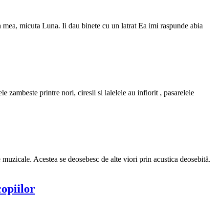
 mea, micuta Luna. Ii dau binete cu un latrat Ea imi raspunde abia
zambeste printre nori, ciresii si lalelele au inflorit , pasarelele
e muzicale. Acestea se deosebesc de alte viori prin acustica deosebită.
opiilor