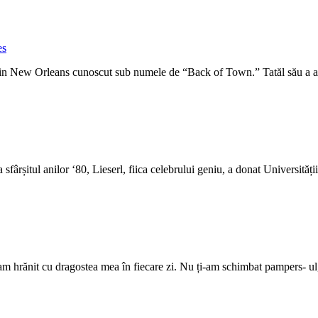
es
c din New Orleans cunoscut sub numele de “Back of Town.”‎ ‎Tatăl său a 
 La sfârșitul anilor ‘80, Lieserl, fiica celebrului geniu, a donat Universită
am hrănit cu dragostea mea în fiecare zi. Nu ți-am schimbat pampers- ul,