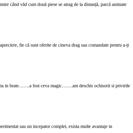
imire când văd cum două piese se atrag de la distanță, parcă animate
preciere, fie că sunt oferite de cineva drag sau comandate pentru a-ți
ata in brate…….a fost ceva magic…….am deschis ochisorii si privirile
xperimentat sau un incepator complet, exista multe avantaje in