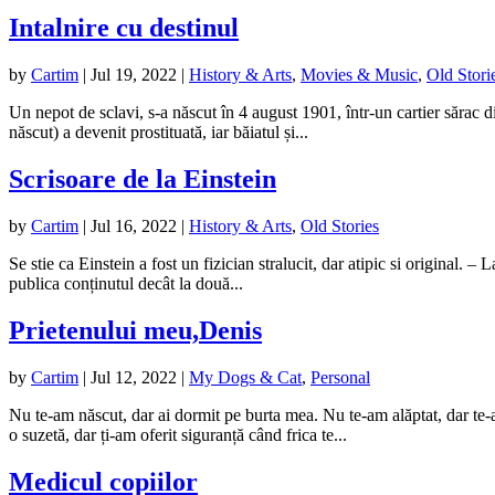
Intalnire cu destinul
by
Cartim
|
Jul 19, 2022
|
History & Arts
,
Movies & Music
,
Old Stori
Un nepot de sclavi, s-a născut în 4 august 1901, într-un cartier săra
născut) a devenit prostituată, iar băiatul și...
Scrisoare de la Einstein
by
Cartim
|
Jul 16, 2022
|
History & Arts
,
Old Stories
Se stie ca Einstein a fost un fizician stralucit, dar atipic si original. –
publica conținutul decât la două...
Prietenului meu,Denis
by
Cartim
|
Jul 12, 2022
|
My Dogs & Cat
,
Personal
Nu te-am născut, dar ai dormit pe burta mea. Nu te-am alăptat, dar te-
o suzetă, dar ți-am oferit siguranță când frica te...
Medicul copiilor