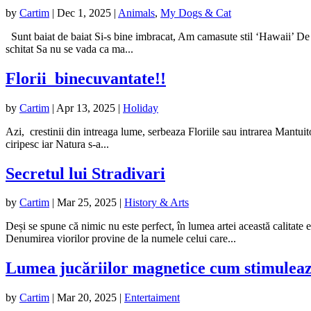
by
Cartim
|
Dec 1, 2025
|
Animals
,
My Dogs & Cat
Sunt baiat de baiat Si-s bine imbracat, Am camasute stil ‘Hawaii’ De 
schitat Sa nu se vada ca ma...
Florii binecuvantate!!
by
Cartim
|
Apr 13, 2025
|
Holiday
Azi, crestinii din intreaga lume, serbeaza Floriile sau intrarea Mantuito
ciripesc iar Natura s-a...
Secretul lui Stradivari
by
Cartim
|
Mar 25, 2025
|
History & Arts
Deși se spune că nimic nu este perfect, în lumea artei această calitate 
Denumirea viorilor provine de la numele celui care...
Lumea jucăriilor magnetice cum stimulează 
by
Cartim
|
Mar 20, 2025
|
Entertaiment