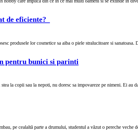
obby care implica din ce in ce mai multi oameni si se extinde in diverse
at de eficiente?
osesc produsele lor cosmetice sa aiba o piele stralucitoare si sanatoasa.
 pentru bunici si parinti
a stea la copii sau la nepoti, nu doresc sa impovareze pe nimeni. Ei au da
limbau, pe cealaltă parte a drumului, studentul a văzut o pereche veche d