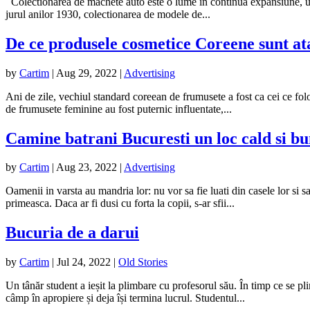
Colectionarea de machete auto este o lume in continua expansiune, un h
jurul anilor 1930, colectionarea de modele de...
De ce produsele cosmetice Coreene sunt at
by
Cartim
|
Aug 29, 2022
|
Advertising
Ani de zile, vechiul standard coreean de frumusete a fost ca cei ce fol
de frumusete feminine au fost puternic influentate,...
Camine batrani Bucuresti un loc cald si bun
by
Cartim
|
Aug 23, 2022
|
Advertising
Oamenii in varsta au mandria lor: nu vor sa fie luati din casele lor si s
primeasca. Daca ar fi dusi cu forta la copii, s-ar sfii...
Bucuria de a darui
by
Cartim
|
Jul 24, 2022
|
Old Stories
Un tânăr student a ieșit la plimbare cu profesorul său. În timp ce se p
câmp în apropiere și deja își termina lucrul. Studentul...