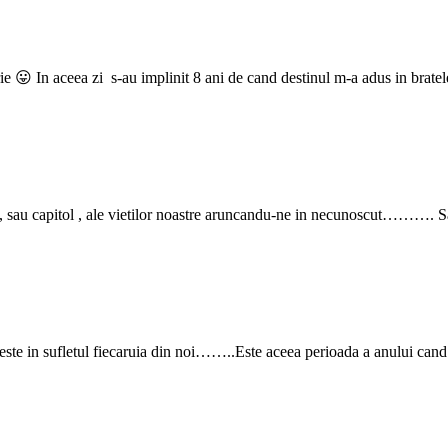
ceea zi s-au implinit 8 ani de cand destinul m-a adus in bratele lu
na, sau capitol , ale vietilor noastre aruncandu-ne in necunoscut………. S
suieste in sufletul fiecaruia din noi……..Este aceea perioada a anului can