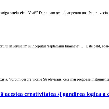
striga catelusele: “Vaai!” Dar eu am ochi doar pentru una Pentru vecina
rului in Ierusalim si inceputul ‘saptamsnii luminate’… Este cald, soarele 
există. Vorbim despre viorile Stradivarius, cele mai prețioase instrument
acestea creativitatea și gandirea logica a c