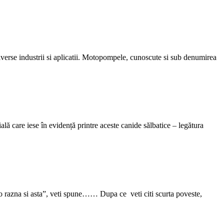
iverse industrii si aplicatii. Motopompele, cunoscute si sub denumirea
ală care iese în evidență printre aceste canide sălbatice – legătura
-o razna si asta”, veti spune…… Dupa ce veti citi scurta poveste,