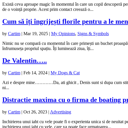
Există ceva aproape magic în momentul în care un copil descoperă pent
de o voință proprie. Acest prim contact creează o...
Cum să îți îngrijești florile pentru a le m
by
Cartim
|
Mar 19, 2025
|
My Opinions
,
Signs & Symbols
Nimic nu se compară cu momentul în care primești un buchet proaspăt, c
înfrumuseța propriul spațiu. Îți luminează ziua, îți...
De Valentin…..
by
Cartim
|
Feb 14, 2024
|
My Dogs & Cat
Azi e despre mine…………Da, ati ghicit , Denis sunt si dupa cum stiti,
ni...
Distractie maxima cu o firma de boating p
by
Cartim
|
Oct 26, 2023
|
Advertising
Inchirierea unui iaht cu vele poate fi o experienta unica si de neuitat
inchirierea unui iaht cu vele, care va poate face urmatoarea...