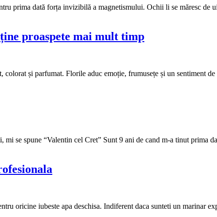
ru prima dată forța invizibilă a magnetismului. Ochii li se măresc de u
enține proaspete mai mult timp
olorat și parfumat. Florile aduc emoție, frumusețe și un sentiment de a
 mi se spune “Valentin cel Cret” Sunt 9 ani de cand m-a tinut prima d
rofesionala
 pentru oricine iubeste apa deschisa. Indiferent daca sunteti un marinar e