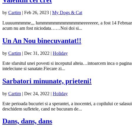
Valentin cel cret
by
Cartim
|
Feb 26, 2023
|
My Dogs & Cat
Luuuummmme,,, lummmmmmmmmmmmeeeeeeee, a fost 14 Februarie 😛 In a
acum nu am fost niciodata……Noi doi si...
Un An Nou binecuvantat!!
by
Cartim
|
Dec 31, 2022
|
Holiday
Este sfarsitul unei povesti si inceputul alteia…intoarcem inca o pagi
inteleciune si sanatate.Fiecare zi...
Sarbatori minunate, prieteni!
by
Cartim
|
Dec 24, 2022
|
Holiday
Este perioada bucuriei si a sperantei, a inocentei, a copilului ce sala
deschidem sufletele, cand ne bucuram de...
Dans, dans, dans