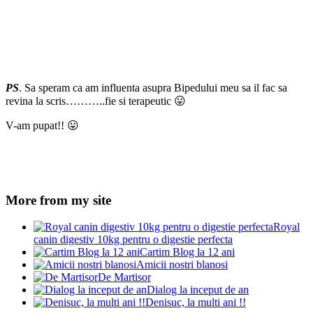
PS
. Sa speram ca am influenta asupra Bipedului meu sa il fac sa
revina la scris………..fie si terapeutic 😛
V-am pupat!! 😛
More from my site
Royal
canin digestiv 10kg pentru o digestie perfecta
Cartim Blog la 12 ani
Amicii nostri blanosi
De Martisor
Dialog la inceput de an
Denisuc, la multi ani !!