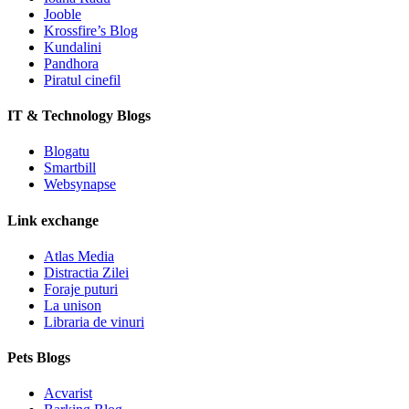
Jooble
Krossfire’s Blog
Kundalini
Pandhora
Piratul cinefil
IT & Technology Blogs
Blogatu
Smartbill
Websynapse
Link exchange
Atlas Media
Distractia Zilei
Foraje puturi
La unison
Libraria de vinuri
Pets Blogs
Acvarist