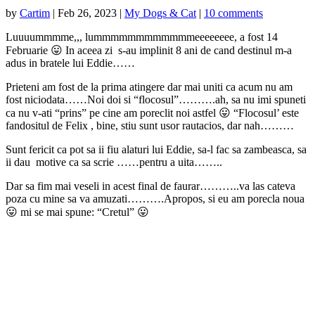
by
Cartim
|
Feb 26, 2023
|
My Dogs & Cat
|
10 comments
Luuuummmme,,, lummmmmmmmmmmmeeeeeeee, a fost 14
Februarie 😛 In aceea zi s-au implinit 8 ani de cand destinul m-a
adus in bratele lui Eddie……
Prieteni am fost de la prima atingere dar mai uniti ca acum nu am
fost niciodata……Noi doi si “flocosul”……….ah, sa nu imi spuneti
ca nu v-ati “prins” pe cine am poreclit noi astfel 😛 “Flocosul’ este
fandositul de Felix , bine, stiu sunt usor rautacios, dar nah………
Sunt fericit ca pot sa ii fiu alaturi lui Eddie, sa-l fac sa zambeasca, sa
ii dau motive ca sa scrie ……pentru a uita……..
Dar sa fim mai veseli in acest final de faurar………..va las cateva
poza cu mine sa va amuzati……….Apropos, si eu am porecla noua
😛 mi se mai spune: “Cretul” 😛