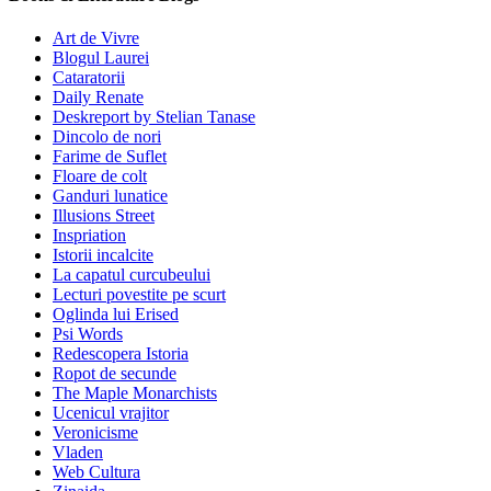
Art de Vivre
Blogul Laurei
Cataratorii
Daily Renate
Deskreport by Stelian Tanase
Dincolo de nori
Farime de Suflet
Floare de colt
Ganduri lunatice
Illusions Street
Inspriation
Istorii incalcite
La capatul curcubeului
Lecturi povestite pe scurt
Oglinda lui Erised
Psi Words
Redescopera Istoria
Ropot de secunde
The Maple Monarchists
Ucenicul vrajitor
Veronicisme
Vladen
Web Cultura