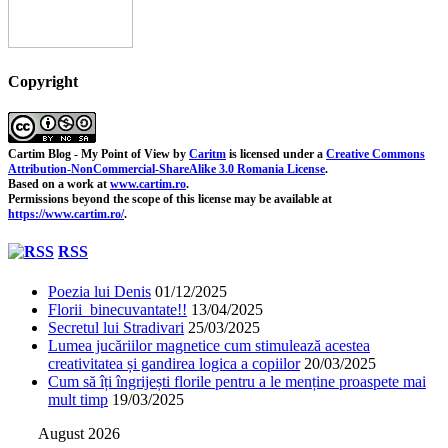
Copyright
Cartim Blog - My Point of View
by
Caritm
is licensed under a
Creative Commons
Attribution-NonCommercial-ShareAlike 3.0 Romania License
.
Based on a work at
www.cartim.ro
.
Permissions beyond the scope of this license may be available at
https://www.cartim.ro/
.
RSS
Poezia lui Denis
01/12/2025
Florii binecuvantate!!
13/04/2025
Secretul lui Stradivari
25/03/2025
Lumea jucăriilor magnetice cum stimulează acestea
creativitatea și gandirea logica a copiilor
20/03/2025
Cum să îți îngrijești florile pentru a le menține proaspete mai
mult timp
19/03/2025
August 2026