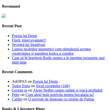
Recomand
Recent Post
Poezia lui Denis
Florii binecuvantate!!
Secretul lui Stradivari
Lumea jucăriilor magnetice cum stimulează acestea
creativitatea și gandirea logica a copiilor
Cum să îți îngrijești florile pentru a le menține proaspete mai
mult timp
Recent Comments
Adi3PAS
on
Poezia lui Denis
Tudor Enea
on
Jocul cuvintelor (246)
George m
on
Alege Netbet casino online și joacă profitabil
Peter
on
Cum alegi hota potrivita pentru bucataria ta?
Cartim
on
O poveste de dragoste cu violete de Parma
Books & Literature Blogs