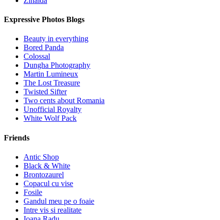
Zinaida
Expressive Photos Blogs
Beauty in everything
Bored Panda
Colossal
Dungha Photography
Martin Lumineux
The Lost Treasure
Twisted Sifter
Two cents about Romania
Unofficial Royalty
White Wolf Pack
Friends
Antic Shop
Black & White
Brontozaurel
Copacul cu vise
Fosile
Gandul meu pe o foaie
Intre vis si realitate
Ioana Radu