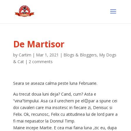
De Martisor
by
Cartim
|
Mar 1, 2021
|
Blogs & Bloggers
,
My Dogs
& Cat
|
2 comments
Seara se aseaza calma peste luna Februarie.
Au trecut doua luni deja? Cand, cum? Asta e
“vina”timpului. Asa ca il urechem pe el😊par a spune cei
doi cavaleri care ma insotesc in fiecare zi, Denisuc si
Felix. Ok, recunosc, Felix cu atitudinea lui de lord pare a
fi mai nepasator la Donnul Timp.
Maine incepe Martie. E cea mai faina luna ,zic eu, dupa