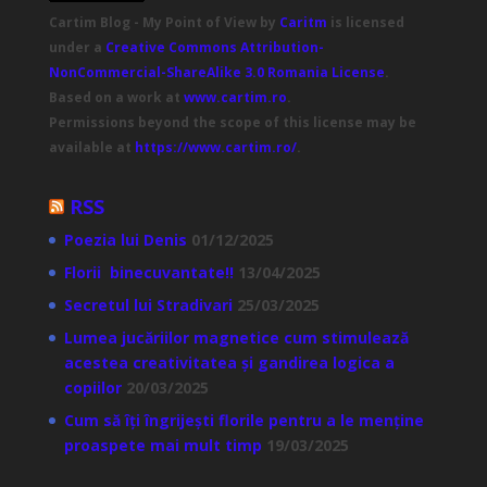
Cartim Blog - My Point of View
by
Caritm
is licensed
under a
Creative Commons Attribution-
NonCommercial-ShareAlike 3.0 Romania License
.
Based on a work at
www.cartim.ro
.
Permissions beyond the scope of this license may be
available at
https://www.cartim.ro/
.
RSS
Poezia lui Denis
01/12/2025
Florii binecuvantate!!
13/04/2025
Secretul lui Stradivari
25/03/2025
Lumea jucăriilor magnetice cum stimulează
acestea creativitatea și gandirea logica a
copiilor
20/03/2025
Cum să îți îngrijești florile pentru a le menține
proaspete mai mult timp
19/03/2025