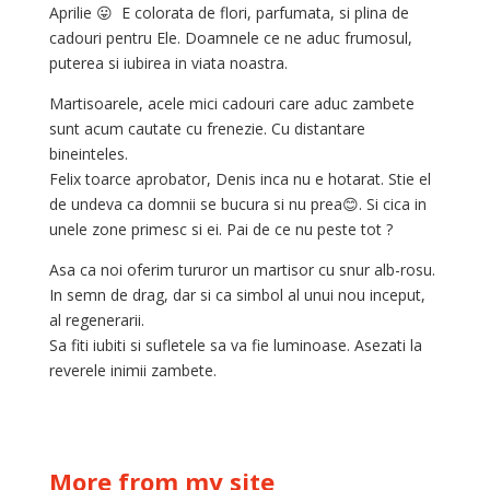
Aprilie 😛 E colorata de flori, parfumata, si plina de
cadouri pentru Ele. Doamnele ce ne aduc frumosul,
puterea si iubirea in viata noastra.
Martisoarele, acele mici cadouri care aduc zambete
sunt acum cautate cu frenezie. Cu distantare
bineinteles.
Felix toarce aprobator, Denis inca nu e hotarat. Stie el
de undeva ca domnii se bucura si nu prea😊. Si cica in
unele zone primesc si ei. Pai de ce nu peste tot ?
Asa ca noi oferim tururor un martisor cu snur alb-rosu.
In semn de drag, dar si ca simbol al unui nou inceput,
al regenerarii.
Sa fiti iubiti si sufletele sa va fie luminoase. Asezati la
reverele inimii zambete.
More from my site