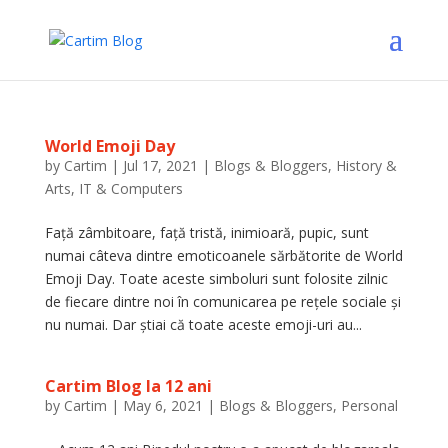
World Emoji Day
by
Cartim
|
Jul 17, 2021
|
Blogs & Bloggers
,
History &
Arts
,
IT & Computers
Față zâmbitoare, față tristă, inimioară, pupic, sunt
numai câteva dintre emoticoanele sărbătorite de World
Emoji Day. Toate aceste simboluri sunt folosite zilnic
de fiecare dintre noi în comunicarea pe rețele sociale și
nu numai. Dar știai că toate aceste emoji-uri au...
Cartim Blog la 12 ani
by
Cartim
|
May 6, 2021
|
Blogs & Bloggers
,
Personal