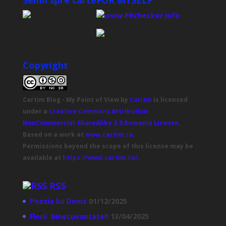
Semn spre carte
FOR MYSELF
Copyright
Cartim Blog - My Point of View
by
Caritm
is licensed
under a
Creative Commons Attribution-
NonCommercial-ShareAlike 3.0 Romania License
.
Based on a work at
www.cartim.ro
.
Permissions beyond the scope of this license may be
available at
https://www.cartim.ro/
.
RSS
Poezia lui Denis
01/12/2025
Florii binecuvantate!!
13/04/2025