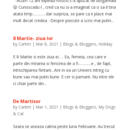
-Acum 12 ani Bipedul nostru s-a apucat de blogareala
😛 Cunoscadu-l , cred ca nu si-a imaginat ca o sa il tina
atata timp………….dar surpriza, se pare ca ii place mai
mult decat credea. -Despre pisicute a scris mai putin...
8 Martie- ziua lor
by
Cartim
|
Mar 8, 2021
|
Blogs & Bloggers
,
Holiday
E 8 Martie si este ziua ei.. .. Ea, femeia, cea care e
parte din mirarea si fericirea de a fi…………e , de fapt,
intruchiparea fiintarii…Are in ea un Univers intreg cu
bune sau mai putin bune. E cer si pamant. Nu intre ele
ci chiar parte din...
De Martisor
by
Cartim
|
Mar 1, 2021
|
Blogs & Bloggers
,
My Dogs
& Cat
Seara se aseaza calma peste luna Februarie. Au trecut