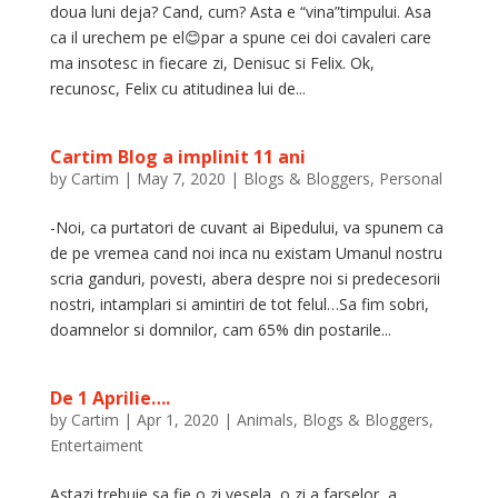
doua luni deja? Cand, cum? Asta e “vina”timpului. Asa
ca il urechem pe el😊par a spune cei doi cavaleri care
ma insotesc in fiecare zi, Denisuc si Felix. Ok,
recunosc, Felix cu atitudinea lui de...
Cartim Blog a implinit 11 ani
by
Cartim
|
May 7, 2020
|
Blogs & Bloggers
,
Personal
-Noi, ca purtatori de cuvant ai Bipedului, va spunem ca
de pe vremea cand noi inca nu existam Umanul nostru
scria ganduri, povesti, abera despre noi si predecesorii
nostri, intamplari si amintiri de tot felul…Sa fim sobri,
doamnelor si domnilor, cam 65% din postarile...
De 1 Aprilie….
by
Cartim
|
Apr 1, 2020
|
Animals
,
Blogs & Bloggers
,
Entertaiment
Astazi trebuie sa fie o zi vesela, o zi a farselor, a