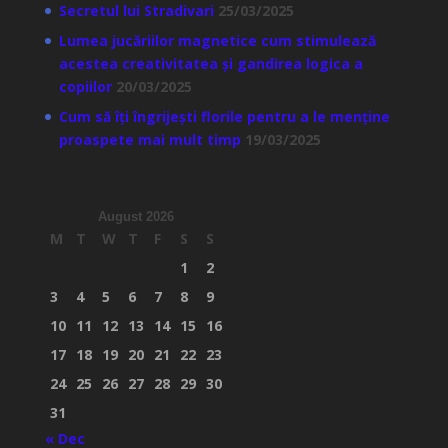
Secretul lui Stradivari
25/03/2025
Lumea jucăriilor magnetice cum stimulează
acestea creativitatea și gandirea logica a
copiilor
20/03/2025
Cum să îți îngrijești florile pentru a le menține
proaspete mai mult timp
19/03/2025
August 2026
M
T
W
T
F
S
S
1
2
3
4
5
6
7
8
9
10
11
12
13
14
15
16
17
18
19
20
21
22
23
24
25
26
27
28
29
30
31
« Dec