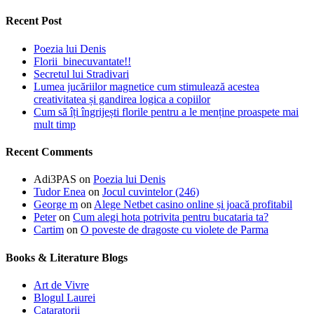
Recent Post
Poezia lui Denis
Florii binecuvantate!!
Secretul lui Stradivari
Lumea jucăriilor magnetice cum stimulează acestea
creativitatea și gandirea logica a copiilor
Cum să îți îngrijești florile pentru a le menține proaspete mai
mult timp
Recent Comments
Adi3PAS
on
Poezia lui Denis
Tudor Enea
on
Jocul cuvintelor (246)
George m
on
Alege Netbet casino online și joacă profitabil
Peter
on
Cum alegi hota potrivita pentru bucataria ta?
Cartim
on
O poveste de dragoste cu violete de Parma
Books & Literature Blogs
Art de Vivre
Blogul Laurei
Cataratorii