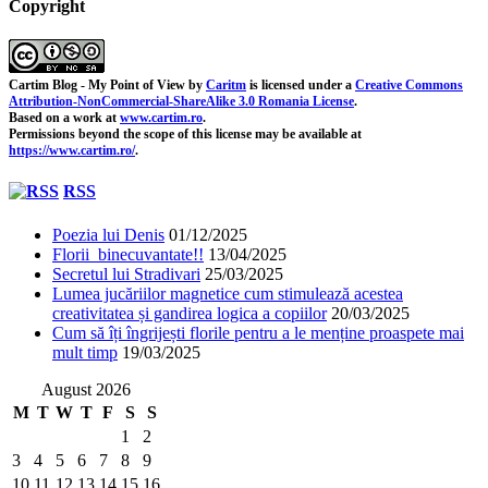
Copyright
Cartim Blog - My Point of View
by
Caritm
is licensed under a
Creative Commons
Attribution-NonCommercial-ShareAlike 3.0 Romania License
.
Based on a work at
www.cartim.ro
.
Permissions beyond the scope of this license may be available at
https://www.cartim.ro/
.
RSS
Poezia lui Denis
01/12/2025
Florii binecuvantate!!
13/04/2025
Secretul lui Stradivari
25/03/2025
Lumea jucăriilor magnetice cum stimulează acestea
creativitatea și gandirea logica a copiilor
20/03/2025
Cum să îți îngrijești florile pentru a le menține proaspete mai
mult timp
19/03/2025
August 2026
M
T
W
T
F
S
S
1
2
3
4
5
6
7
8
9
10
11
12
13
14
15
16