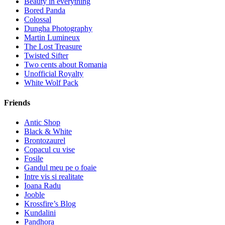
Beauty in everything
Bored Panda
Colossal
Dungha Photography
Martin Lumineux
The Lost Treasure
Twisted Sifter
Two cents about Romania
Unofficial Royalty
White Wolf Pack
Friends
Antic Shop
Black & White
Brontozaurel
Copacul cu vise
Fosile
Gandul meu pe o foaie
Intre vis si realitate
Ioana Radu
Jooble
Krossfire’s Blog
Kundalini
Pandhora