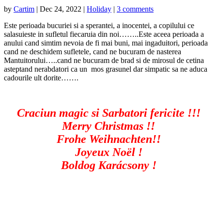
by
Cartim
|
Dec 24, 2022
|
Holiday
|
3 comments
Este perioada bucuriei si a sperantei, a inocentei, a copilului ce
salasuieste in sufletul fiecaruia din noi……..Este aceea perioada a
anului cand simtim nevoia de fi mai buni, mai ingaduitori, perioada
cand ne deschidem sufletele, cand ne bucuram de nasterea
Mantuitorului…..cand ne bucuram de brad si de mirosul de cetina
asteptand nerabdatori ca un mos grasunel dar simpatic sa ne aduca
cadourile ult dorite…….
Craciun magic si Sarbatori fericite !!!
Merry Christmas !!
Frohe Weihnachten!!
Joyeux Noël !
Boldog Karácsony !