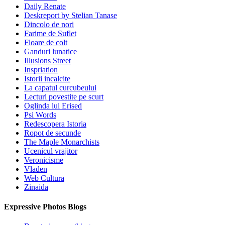
Daily Renate
Deskreport by Stelian Tanase
Dincolo de nori
Farime de Suflet
Floare de colt
Ganduri lunatice
Illusions Street
Inspriation
Istorii incalcite
La capatul curcubeului
Lecturi povestite pe scurt
Oglinda lui Erised
Psi Words
Redescopera Istoria
Ropot de secunde
The Maple Monarchists
Ucenicul vrajitor
Veronicisme
Vladen
Web Cultura
Zinaida
Expressive Photos Blogs