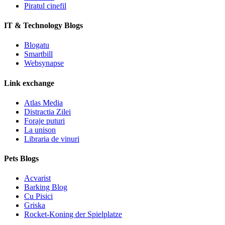
Piratul cinefil
IT & Technology Blogs
Blogatu
Smartbill
Websynapse
Link exchange
Atlas Media
Distractia Zilei
Foraje puturi
La unison
Libraria de vinuri
Pets Blogs
Acvarist
Barking Blog
Cu Pisici
Griska
Rocket-Koning der Spielplatze