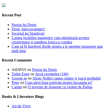
Recent Post
Poezia lui Denis
Florii binecuvantate!!
Secretul lui Stradivari
Lumea jucăriilor magnetice cum stimulează acestea
creativitatea și gandirea logica a copiilor
Cum să îți îngrijești florile pentru a le menține proaspete mai
mult timp
Recent Comments
Adi3PAS
on
Poezia lui Denis
Tudor Enea
on
Jocul cuvintelor (246)
George m
on
Alege Netbet casino online și joacă profitabil
Peter
on
Cum alegi hota potrivita pentru bucataria ta?
Cartim
on
O poveste de dragoste cu violete de Parma
Books & Literature Blogs
Art de Vivre