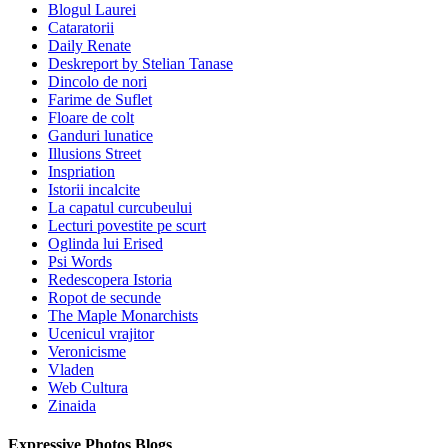
Blogul Laurei
Cataratorii
Daily Renate
Deskreport by Stelian Tanase
Dincolo de nori
Farime de Suflet
Floare de colt
Ganduri lunatice
Illusions Street
Inspriation
Istorii incalcite
La capatul curcubeului
Lecturi povestite pe scurt
Oglinda lui Erised
Psi Words
Redescopera Istoria
Ropot de secunde
The Maple Monarchists
Ucenicul vrajitor
Veronicisme
Vladen
Web Cultura
Zinaida
Expressive Photos Blogs