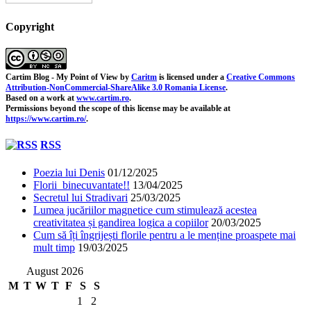
Copyright
Cartim Blog - My Point of View
by
Caritm
is licensed under a
Creative Commons
Attribution-NonCommercial-ShareAlike 3.0 Romania License
.
Based on a work at
www.cartim.ro
.
Permissions beyond the scope of this license may be available at
https://www.cartim.ro/
.
RSS
Poezia lui Denis
01/12/2025
Florii binecuvantate!!
13/04/2025
Secretul lui Stradivari
25/03/2025
Lumea jucăriilor magnetice cum stimulează acestea
creativitatea și gandirea logica a copiilor
20/03/2025
Cum să îți îngrijești florile pentru a le menține proaspete mai
mult timp
19/03/2025
August 2026
M
T
W
T
F
S
S
1
2