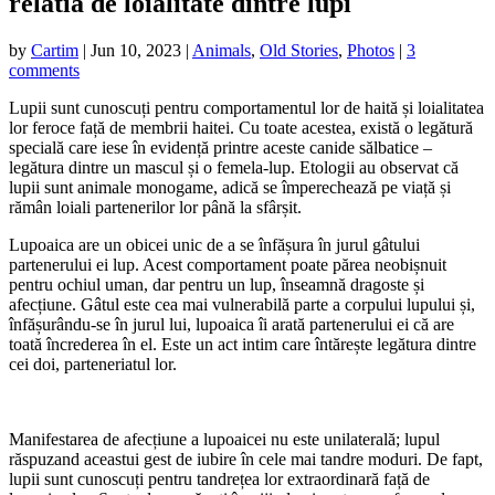
relatia de loialitate dintre lupi
by
Cartim
|
Jun 10, 2023
|
Animals
,
Old Stories
,
Photos
|
3
comments
Lupii sunt cunoscuți pentru comportamentul lor de haită și loialitatea
lor feroce față de membrii haitei. Cu toate acestea, există o legătură
specială care iese în evidență printre aceste canide sălbatice –
legătura dintre un mascul și o femela-lup. Etologii au observat că
lupii sunt animale monogame, adică se împerechează pe viață și
rămân loiali partenerilor lor până la sfârșit.
Lupoaica are un obicei unic de a se înfășura în jurul gâtului
partenerului ei lup. Acest comportament poate părea neobișnuit
pentru ochiul uman, dar pentru un lup, înseamnă dragoste și
afecțiune. Gâtul este cea mai vulnerabilă parte a corpului lupului și,
înfășurându-se în jurul lui, lupoaica îi arată partenerului ei că are
toată încrederea în el. Este un act intim care întărește legătura dintre
cei doi, parteneriatul lor.
Manifestarea de afecțiune a lupoaicei nu este unilaterală; lupul
răspuzand aceastui gest de iubire în cele mai tandre moduri. De fapt,
lupii sunt cunoscuți pentru tandrețea lor extraordinară față de