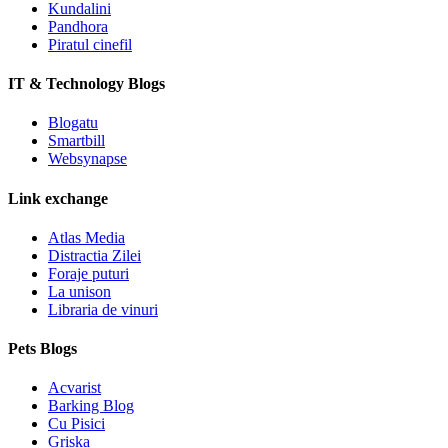
Kundalini
Pandhora
Piratul cinefil
IT & Technology Blogs
Blogatu
Smartbill
Websynapse
Link exchange
Atlas Media
Distractia Zilei
Foraje puturi
La unison
Libraria de vinuri
Pets Blogs
Acvarist
Barking Blog
Cu Pisici
Griska