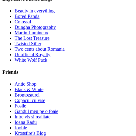
Beauty in everything
Bored Panda
Colossal
Dungha Photography
Martin Lumineux
The Lost Treasure
Twisted Sifter
Two cents about Romania
Unofficial Royalty
White Wolf Pack
Friends
Antic Shop
Black & White
Brontozaurel
Copacul cu vise
Fosile
Gandul meu pe o foaie
Intre vis si realitate
Ioana Radu
Jooble
Krossfire’s Blog