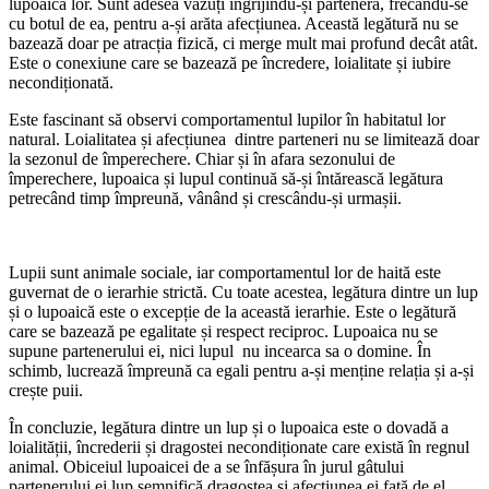
lupoaica lor. Sunt adesea văzuți îngrijindu-și partenera, frecandu-se
cu botul de ea, pentru a-și arăta afecțiunea. Această legătură nu se
bazează doar pe atracția fizică, ci merge mult mai profund decât atât.
Este o conexiune care se bazează pe încredere, loialitate și iubire
necondiționată.
Este fascinant să observi comportamentul lupilor în habitatul lor
natural. Loialitatea și afecțiunea dintre parteneri nu se limitează doar
la sezonul de împerechere. Chiar și în afara sezonului de
împerechere, lupoaica și lupul continuă să-și întărească legătura
petrecând timp împreună, vânând și crescându-și urmașii.
Lupii sunt animale sociale, iar comportamentul lor de haită este
guvernat de o ierarhie strictă. Cu toate acestea, legătura dintre un lup
și o lupoaică este o excepție de la această ierarhie. Este o legătură
care se bazează pe egalitate și respect reciproc. Lupoaica nu se
supune partenerului ei, nici lupul nu incearca sa o domine. În
schimb, lucrează împreună ca egali pentru a-și menține relația și a-și
crește puii.
În concluzie, legătura dintre un lup și o lupoaica este o dovadă a
loialității, încrederii și dragostei necondiționate care există în regnul
animal. Obiceiul lupoaicei de a se înfășura în jurul gâtului
partenerului ei lup semnifică dragostea și afecțiunea ei față de el.