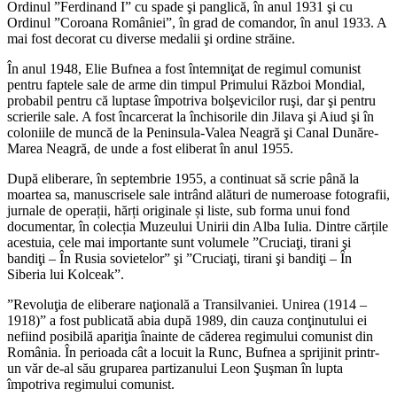
Ordinul ”Ferdinand I” cu spade şi panglică, în anul 1931 şi cu
Ordinul ”Coroana României”, în grad de comandor, în anul 1933. A
mai fost decorat cu diverse medalii şi ordine străine.
În anul 1948, Elie Bufnea a fost întemniţat de regimul comunist
pentru faptele sale de arme din timpul Primului Război Mondial,
probabil pentru că luptase împotriva bolşevicilor ruşi, dar şi pentru
scrierile sale. A fost încarcerat la închisorile din Jilava şi Aiud şi în
coloniile de muncă de la Peninsula-Valea Neagră şi Canal Dunăre-
Marea Neagră, de unde a fost eliberat în anul 1955.
După eliberare, în septembrie 1955, a continuat să scrie până la
moartea sa, manuscrisele sale intrând alături de numeroase fotografii,
jurnale de operații, hărți originale și liste, sub forma unui fond
documentar, în colecția Muzeului Unirii din Alba Iulia. Dintre cărțile
acestuia, cele mai importante sunt volumele ”Cruciaţi, tirani şi
bandiţi – În Rusia sovietelor” şi ”Cruciaţi, tirani şi bandiţi – În
Siberia lui Kolceak”.
”Revoluţia de eliberare naţională a Transilvaniei. Unirea (1914 –
1918)” a fost publicată abia după 1989, din cauza conţinutului ei
nefiind posibilă apariţia înainte de căderea regimului comunist din
România. În perioada cât a locuit la Runc, Bufnea a sprijinit printr-
un văr de-al său gruparea partizanului Leon Şuşman în lupta
împotriva regimului comunist.