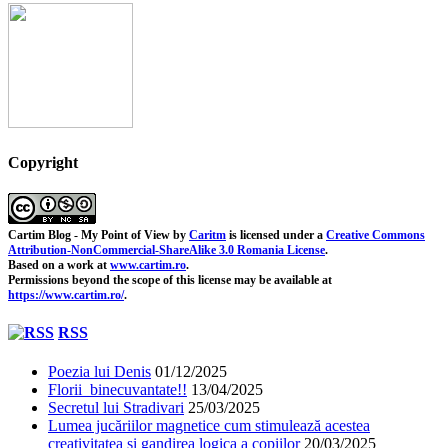
Copyright
Cartim Blog - My Point of View
by
Caritm
is licensed under a
Creative Commons
Attribution-NonCommercial-ShareAlike 3.0 Romania License
.
Based on a work at
www.cartim.ro
.
Permissions beyond the scope of this license may be available at
https://www.cartim.ro/
.
RSS
Poezia lui Denis
01/12/2025
Florii binecuvantate!!
13/04/2025
Secretul lui Stradivari
25/03/2025
Lumea jucăriilor magnetice cum stimulează acestea
creativitatea și gandirea logica a copiilor
20/03/2025