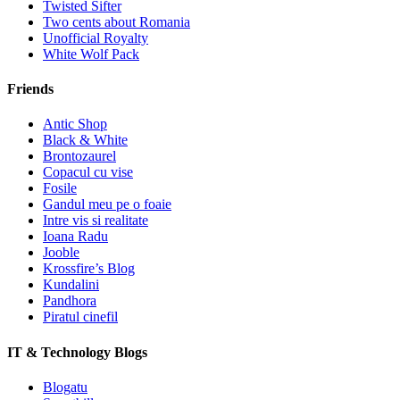
Twisted Sifter
Two cents about Romania
Unofficial Royalty
White Wolf Pack
Friends
Antic Shop
Black & White
Brontozaurel
Copacul cu vise
Fosile
Gandul meu pe o foaie
Intre vis si realitate
Ioana Radu
Jooble
Krossfire’s Blog
Kundalini
Pandhora
Piratul cinefil
IT & Technology Blogs
Blogatu