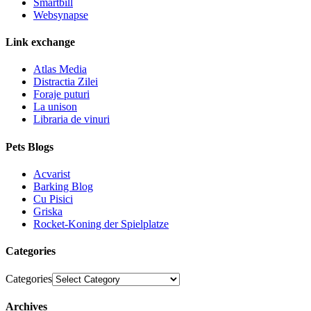
Smartbill
Websynapse
Link exchange
Atlas Media
Distractia Zilei
Foraje puturi
La unison
Libraria de vinuri
Pets Blogs
Acvarist
Barking Blog
Cu Pisici
Griska
Rocket-Koning der Spielplatze
Categories
Categories
Archives