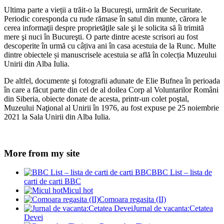
Ultima parte a vieții a trăit-o la Bucureşti, urmărit de Securitate.
Periodic coresponda cu rude rămase în satul din munte, cărora le
cerea informaţii despre proprietăţile sale şi le solicita să îi trimită
mere şi nuci în Bucureşti. O parte dintre aceste scrisori au fost
descoperite în urmă cu câțiva ani în casa acestuia de la Runc. Multe
dintre obiectele și manuscrisele acestuia se află în colecția Muzeului
Unirii din Alba Iulia.
De altfel, documente şi fotografii adunate de Elie Bufnea în perioada
în care a făcut parte din cel de al doilea Corp al Voluntarilor Români
din Siberia, obiecte donate de acesta, printr-un colet poştal,
Muzeului Naţional al Unirii în 1976, au fost expuse pe 25 noiembrie
2021 la Sala Unirii din Alba Iulia.
More from my site
BBC List – lista de
carti de carti BBC
Micul hot
Comoara regasita (II)
Jurnal de vacanta:Cetatea
Devei