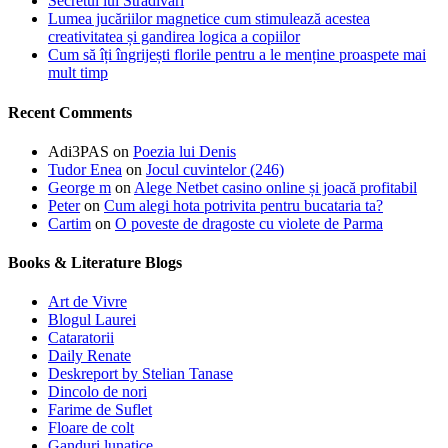
Secretul lui Stradivari
Lumea jucăriilor magnetice cum stimulează acestea
creativitatea și gandirea logica a copiilor
Cum să îți îngrijești florile pentru a le menține proaspete mai
mult timp
Recent Comments
Adi3PAS
on
Poezia lui Denis
Tudor Enea
on
Jocul cuvintelor (246)
George m
on
Alege Netbet casino online și joacă profitabil
Peter
on
Cum alegi hota potrivita pentru bucataria ta?
Cartim
on
O poveste de dragoste cu violete de Parma
Books & Literature Blogs
Art de Vivre
Blogul Laurei
Cataratorii
Daily Renate
Deskreport by Stelian Tanase
Dincolo de nori
Farime de Suflet
Floare de colt
Ganduri lunatice