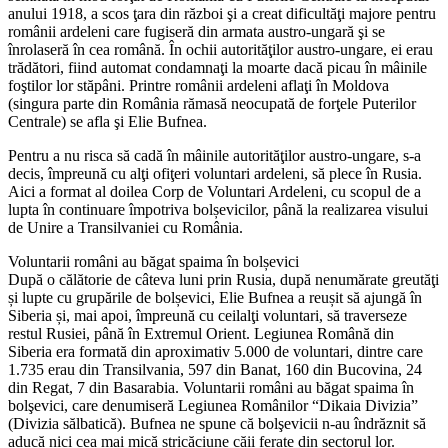
anului 1918, a scos ţara din război şi a creat dificultăţi majore pentru
românii ardeleni care fugiseră din armata austro-ungară şi se
înrolaseră în cea română. În ochii autorităţilor austro-ungare, ei erau
trădători, fiind automat condamnaţi la moarte dacă picau în mâinile
foştilor lor stăpâni. Printre românii ardeleni aflaţi în Moldova
(singura parte din România rămasă neocupată de forţele Puterilor
Centrale) se afla şi Elie Bufnea.
Pentru a nu risca să cadă în mâinile autorităţilor austro-ungare, s-a
decis, împreună cu alţi ofiţeri voluntari ardeleni, să plece în Rusia.
Aici a format al doilea Corp de Voluntari Ardeleni, cu scopul de a
lupta în continuare împotriva bolșevicilor, până la realizarea visului
de Unire a Transilvaniei cu România.
Voluntarii români au băgat spaima în bolșevici
După o călătorie de câteva luni prin Rusia, după nenumărate greutăţi
și lupte cu grupările de bolșevici, Elie Bufnea a reușit să ajungă în
Siberia și, mai apoi, împreună cu ceilalţi voluntari, să traverseze
restul Rusiei, până în Extremul Orient. Legiunea Română din
Siberia era formată din aproximativ 5.000 de voluntari, dintre care
1.735 erau din Transilvania, 597 din Banat, 160 din Bucovina, 24
din Regat, 7 din Basarabia. Voluntarii români au băgat spaima în
bolşevici, care denumiseră Legiunea Românilor “Dikaia Divizia”
(Divizia sălbatică). Bufnea ne spune că bolşevicii n-au îndrăznit să
aducă nici cea mai mică stricăciune căii ferate din sectorul lor.