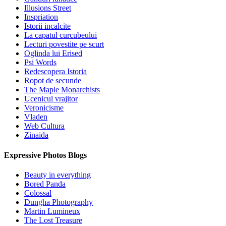
Illusions Street
Inspriation
Istorii incalcite
La capatul curcubeului
Lecturi povestite pe scurt
Oglinda lui Erised
Psi Words
Redescopera Istoria
Ropot de secunde
The Maple Monarchists
Ucenicul vrajitor
Veronicisme
Vladen
Web Cultura
Zinaida
Expressive Photos Blogs
Beauty in everything
Bored Panda
Colossal
Dungha Photography
Martin Lumineux
The Lost Treasure