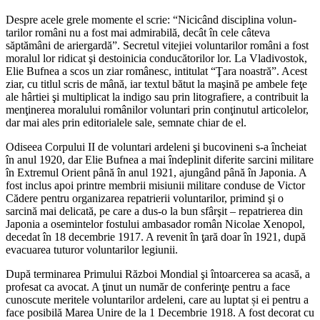
Despre acele grele momente el scrie: “Nicicând disciplina volun­
tarilor români nu a fost mai admirabilă, decât în cele câteva
săptămâni de ariergardă”. Secretul vitejiei voluntarilor români a fost
moralul lor ridicat şi destoinicia conducătorilor lor. La Vladivostok,
Elie Bufnea a scos un ziar românesc, intitulat “Ţara noastră”. Acest
ziar, cu titlul scris de mână, iar textul bătut la maşină pe ambele feţe
ale hârtiei şi multiplicat la indigo sau prin litografiere, a contribuit la
menţinerea moralului românilor voluntari prin conţinutul articolelor,
dar mai ales prin editorialele sale, semnate chiar de el.
Odiseea Corpului II de voluntari ardeleni şi bucovineni s-a încheiat
în anul 1920, dar Elie Bufnea a mai îndeplinit diferite sarcini militare
în Extremul Orient până în anul 1921, ajungând până în Japonia. A
fost inclus apoi printre membrii misiunii militare conduse de Victor
Cădere pentru organizarea repatrierii voluntarilor, primind şi o
sarcină mai delicată, pe care a dus-o la bun sfârşit – repatrierea din
Japonia a osemintelor fostului ambasador român Nicolae Xenopol,
decedat în 18 decembrie 1917. A revenit în ţară doar în 1921, după
evacuarea tuturor voluntarilor legiunii.
După terminarea Primului Război Mondial şi întoarcerea sa acasă, a
profesat ca avocat. A ţinut un număr de conferinţe pentru a face
cunoscute meritele voluntarilor ardeleni, care au luptat și ei pentru a
face posibilă Marea Unire de la 1 Decembrie 1918. A fost decorat cu