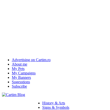
Advertising on Cartim.ro
About me
My Pets
My Campaigns
My Banners
Sugesstions
Subscribe
History & Arts
Signs & Symbols