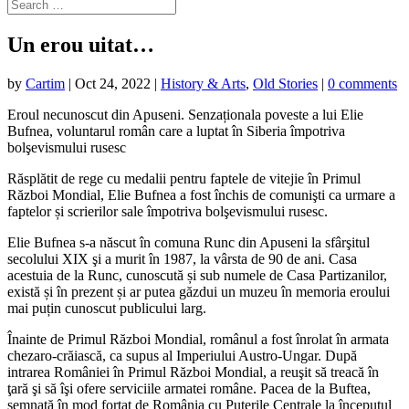
Un erou uitat…
by
Cartim
|
Oct 24, 2022
|
History & Arts
,
Old Stories
|
0 comments
Eroul necunoscut din Apuseni. Senzaționala poveste a lui Elie
Bufnea, voluntarul român care a luptat în Siberia împotriva
bolşevismului rusesc
Răsplătit de rege cu medalii pentru faptele de vitejie în Primul
Război Mondial, Elie Bufnea a fost închis de comunişti ca urmare a
faptelor și scrierilor sale împotriva bolşevismului rusesc.
Elie Bufnea s-a născut în comuna Runc din Apuseni la sfârşitul
secolului XIX şi a murit în 1987, la vârsta de 90 de ani. Casa
acestuia de la Runc, cunoscută și sub numele de Casa Partizanilor,
există și în prezent și ar putea găzdui un muzeu în memoria eroului
mai puțin cunoscut publicului larg.
Înainte de Primul Război Mondial, românul a fost înrolat în armata
chezaro-crăiască, ca supus al Imperiului Austro-Ungar. După
intrarea României în Primul Război Mondial, a reuşit să treacă în
ţară şi să îşi ofere serviciile armatei române. Pacea de la Buftea,
semnată în mod forţat de România cu Puterile Centrale la începutul