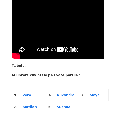
Tabele:
Au intors cuvintele pe toate partile :
1.
Vero
4.
Ruxandra
7.
Maya
2.
Matilda
5.
Suzana