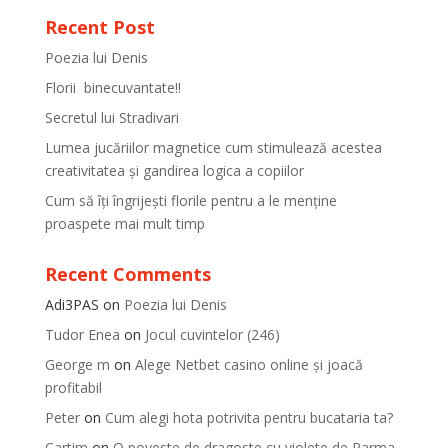
Recent Post
Poezia lui Denis
Florii binecuvantate!!
Secretul lui Stradivari
Lumea jucăriilor magnetice cum stimulează acestea
creativitatea și gandirea logica a copiilor
Cum să îți îngrijești florile pentru a le menține
proaspete mai mult timp
Recent Comments
Adi3PAS
on
Poezia lui Denis
Tudor Enea
on
Jocul cuvintelor (246)
George m
on
Alege Netbet casino online și joacă
profitabil
Peter
on
Cum alegi hota potrivita pentru bucataria ta?
Cartim
on
O poveste de dragoste cu violete de Parma