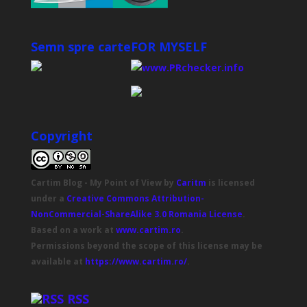
Semn spre carte
FOR MYSELF
Copyright
Cartim Blog - My Point of View
by
Caritm
is licensed
under a
Creative Commons Attribution-
NonCommercial-ShareAlike 3.0 Romania License
.
Based on a work at
www.cartim.ro
.
Permissions beyond the scope of this license may be
available at
https://www.cartim.ro/
.
RSS