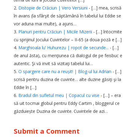
Distopie de Crăciun | Vero Versiuni
- […] mea, scrisă
în avans (la sfârşit de săptămână în tabelul lui Eddie se
vor aduna mai multe), a ajuns…
Planuri pentru Crăciun | Micile Mizerii
- […] întocmite
cu sprijinul Jocului Cuvintelor – II-65 (a doua poză e […]
Marghioala lu’ Huhurezu | ropot de secunde...
- […]
de anul ăsta), cu menţiunea că dialogul de pe feisbuc e
autentic. Şi vă invit să vizitaţi tabelul lui…
O spargere care nu a reușit! | Blog-ul lui Adrian
- […]
scrisă pentru duzina de cuvinte… alte duzine găsiţi şi la
Eddie în […]
Bradul din sufletul meu | Copacul cu vise
- […] – era
să uit tocmai globul pentru Eddy Cartim , bloggerul ce
găzduiește Duzina de cuvinte. Cuvintele de azi…
Submit a Comment