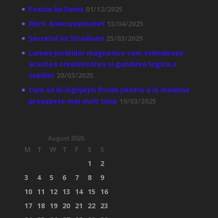
Poezia lui Denis
01/12/2025
Florii binecuvantate!!
13/04/2025
Secretul lui Stradivari
25/03/2025
Lumea jucăriilor magnetice cum stimulează
acestea creativitatea și gandirea logica a
copiilor
20/03/2025
Cum să îți îngrijești florile pentru a le menține
proaspete mai mult timp
19/03/2025
August 2026
M
T
W
T
F
S
S
1
2
3
4
5
6
7
8
9
10
11
12
13
14
15
16
17
18
19
20
21
22
23