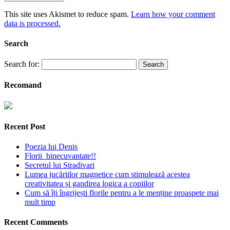
This site uses Akismet to reduce spam.
Learn how your comment
data is processed.
Search
Search for:
Recomand
Recent Post
Poezia lui Denis
Florii binecuvantate!!
Secretul lui Stradivari
Lumea jucăriilor magnetice cum stimulează acestea
creativitatea și gandirea logica a copiilor
Cum să îți îngrijești florile pentru a le menține proaspete mai
mult timp
Recent Comments