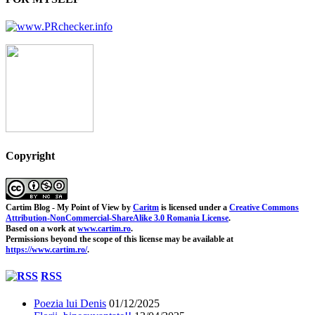
Copyright
Cartim Blog - My Point of View
by
Caritm
is licensed under a
Creative Commons
Attribution-NonCommercial-ShareAlike 3.0 Romania License
.
Based on a work at
www.cartim.ro
.
Permissions beyond the scope of this license may be available at
https://www.cartim.ro/
.
RSS
Poezia lui Denis
01/12/2025