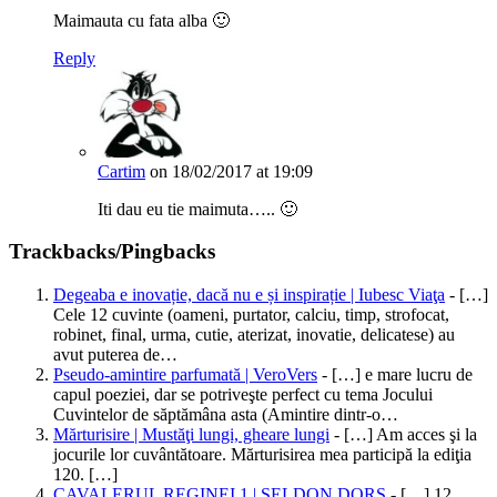
Maimauta cu fata alba 🙂
Reply
Cartim
on 18/02/2017 at 19:09
Iti dau eu tie maimuta….. 🙂
Trackbacks/Pingbacks
Degeaba e inovație, dacă nu e și inspirație | Iubesc Viaţa
- […]
Cele 12 cuvinte (oameni, purtator, calciu, timp, strofocat,
robinet, final, urma, cutie, aterizat, inovatie, delicatese) au
avut puterea de…
Pseudo-amintire parfumată | VeroVers
- […] e mare lucru de
capul poeziei, dar se potriveşte perfect cu tema Jocului
Cuvintelor de săptămâna asta (Amintire dintr-o…
Mărturisire | Mustăţi lungi, gheare lungi
- […] Am acces şi la
jocurile lor cuvântătoare. Mărturisirea mea participă la ediţia
120. […]
CAVALERUL REGINEI 1 | SELDON DORS
- […] 12