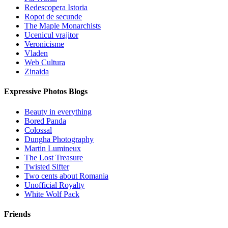
Redescopera Istoria
Ropot de secunde
The Maple Monarchists
Ucenicul vrajitor
Veronicisme
Vladen
Web Cultura
Zinaida
Expressive Photos Blogs
Beauty in everything
Bored Panda
Colossal
Dungha Photography
Martin Lumineux
The Lost Treasure
Twisted Sifter
Two cents about Romania
Unofficial Royalty
White Wolf Pack
Friends