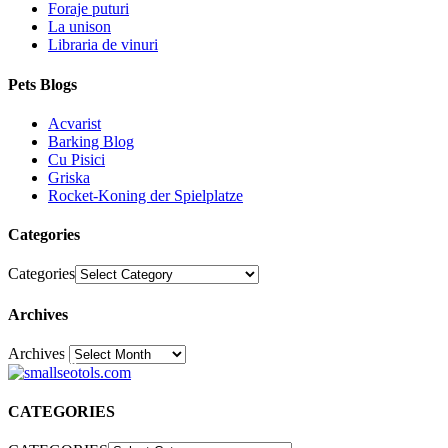
Foraje puturi
La unison
Libraria de vinuri
Pets Blogs
Acvarist
Barking Blog
Cu Pisici
Griska
Rocket-Koning der Spielplatze
Categories
Categories
Archives
Archives
30
CATEGORIES