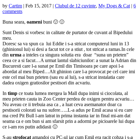
by
Cartim
|
Feb 15, 2017
|
Clubul de 12 cuvinte
,
My Dogs & Cat
|
6
comments
Buna seara,
oameni
buni 🙂 🙂
Sunt Denis si vorbesc in calitate de purtator de cuvant al Bipedului
meu.
Doresc sa va spun ca lui Eddie i s-a stricat computerul luni in 13
(ghinionul lui) si desi a facut tot ce a stiut , tot stricat a ramas.In cele
din
urma
a inteles ca singura solutia era doar “suna un prieten”
ceea ce a si facut…A urmat lantul slabiciunilor: a sunat la Adrian din
Bucuresti care l-a sunat pe Emil din Timisoara pe care apoi l-a
abordat al meu Biped…Alt ghinion care l-a provocat pe cel care imi
este cel mai bun prieten (sau eu al lui), s-a stricat instalatia care
dadea oxigen gratiosilor pestisori din acvariu.
In
timp
ce toata lumea mergea la Mall dupa inimi si ciocolata, al
meu prieten cauta in Zoo Center perdea de oxigen pentru acvariu…
Nu aveau ce ii trebuia asa ca , a luat ceva asemanator doar ca
pestisorii colorati sa nu sufere…..L-a adus pe Emil acasa si eu care
ma cred Pit Bull l-am latrat in prima instanta iar in final mi-am dat
seama ca e om bun si am sfarsit prin a adormi pe picioarele lui dupa
ce i-am ros putin adidasii 🙂
S-au
strofocat
amandoi cu PC-ul iar cum Emil era racit cobza i s-a