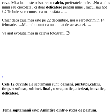
ceva. Mi-a luat niste osisoare cu
calciu,
preferatele mele…Nu a adus
inimi sau ciocolata , ci doar
delicatese
pentrui mine , micul sau hot
🙂 Trebuie sa recunosc ca ma rasfata …..
Chiar daca ziua mea este pe 22 decembrie, noi o sarbatorim in 14
februarie…..M-am bucurat ca nu a uitat de aceasta zi…..
Va arat evolutia mea in cateva fotografii 🙂
,
Cele 12 cuvinte
ale saptamanii sunt:
oameni, purtator,calciu,
timp, strofocat, robinet, final , urma, cutie , aterizat, inovatie ,
delicatese.
Tema saptamanii
este:
Amintire dintr-o sticla de parfum.