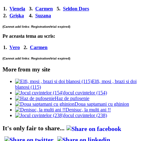
1.
Vienela
3.
Carmen
5.
Seldon Dors
2.
Grişka
4.
Suzana
(Cannot add links: Registration/trial expired)
Pe aceasta tema au scris:
1.
Vero
2.
Carmen
(Cannot add links: Registration/trial expired)
More from my site
Elfi, mosi , brazi si doi
blanosi (115)
Jocul cuvintelor (154)
Haz de pufosenie
Doua saptamani cu ghinion
Denisuc, la multi ani !!
Jocul cuvintelor (238)
It's only fair to share...