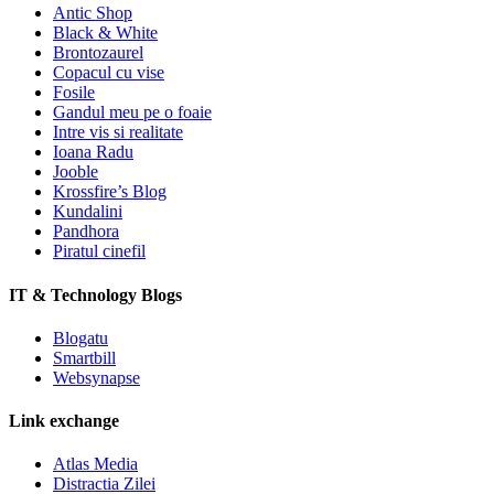
Antic Shop
Black & White
Brontozaurel
Copacul cu vise
Fosile
Gandul meu pe o foaie
Intre vis si realitate
Ioana Radu
Jooble
Krossfire’s Blog
Kundalini
Pandhora
Piratul cinefil
IT & Technology Blogs
Blogatu
Smartbill
Websynapse
Link exchange
Atlas Media
Distractia Zilei