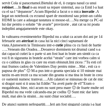
servit Cola si paracetamol.Bietului de el, ii curgea nasul ca unui
robinet
….In
final
n-au reusit sa repare sistemul, asa ca Emil l-a luat
cu el sa-l “depaneze”.Acum Bipedul a facut o o mica
inovatie
.A
legat un notebook cu ecranul spart de monitorul sau printr-un cablu
HDMI la care a adaugat tastatura si mouse-ul….Nu merge ca PC-ul
lui dar pentru o solutie “de avarie” provizorie , atat cat sa isi poata
indeplini amgajamentele este okay.
In valtoarea evenimentelor Bipedul nu a uitat ca acum doi ani pe 14
februarie am
aterizat
in casa lui la nici cinci saptamani de
viata.Ajunsesem la Timisoara intr-o
cutie
plina cu cu fasii de hartie
…..Veneam din Oradea…Deoarece dormisem tot drumul cand s-a
dat capacul cutiei la o parte si am fost luat in brate am simtit ca ca
voi fi in siguranta in bratele acelui “strain” care imi vorbea calm si
cu o caldura in glas cu care nu eram obisnuit.Imi zicea :”Tu esti cel
mai frumos cadou de Valentines Day pentru mine…Mai , esti ca o
papusa de plus” 🙂 M-a pus intr-o geanta speciala si 10 minute mai
tarziu m-am trezit ca ma scoate din geanta si ma tina in brate in ceea
ce oamenii numesc tramvai….Alti calatori se minunau de cat de mic
si dragut sunt si ii urau lui Eddie:”Sa aveti parte de el!”Eram o
mogaldeata, bine, nici acum nu sunt prea mare 🙂 de foarte multe ori
Bipedul nu ma vede calcandu-ma pe codita 🙂 Sunt mic dar latru
mult, mai ales la straini…nu sunt chiar sociabil….
De atunci suntem nefespartiti….Ieri am fost singurul caruia i-a luat