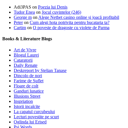
Adi3PAS
on
Poezia lui Denis
Tudor Enea
on
Jocul cuvintelor (246)
George m
on
Alege Netbet casino online și joacă profitabil
Peter
on
Cum alegi hota potrivita pentru bucataria ta?
Cartim
on
O poveste de dragoste cu violete de Parma
Books & Literature Blogs
Art de Vivre
Blogul Laurei
Cataratorii
Daily Renate
Deskreport by Stelian Tanase
Dincolo de nori
Farime de Suflet
Floare de colt
Ganduri lunatice
Illusions Street
Inspriation
Istorii incalcite
La capatul curcubeului
Lecturi povestite pe scurt
Oglinda lui Erised
Psi Words