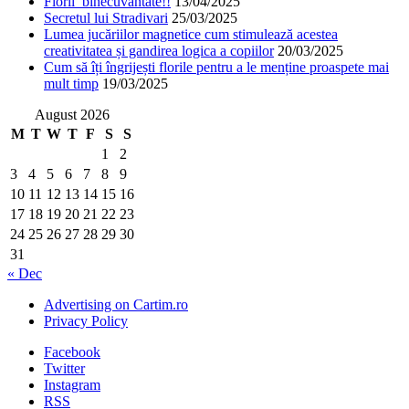
Florii binecuvantate!!
13/04/2025
Secretul lui Stradivari
25/03/2025
Lumea jucăriilor magnetice cum stimulează acestea
creativitatea și gandirea logica a copiilor
20/03/2025
Cum să îți îngrijești florile pentru a le menține proaspete mai
mult timp
19/03/2025
August 2026
M
T
W
T
F
S
S
1
2
3
4
5
6
7
8
9
10
11
12
13
14
15
16
17
18
19
20
21
22
23
24
25
26
27
28
29
30
31
« Dec
Advertising on Cartim.ro
Privacy Policy
Facebook
Twitter
Instagram
RSS