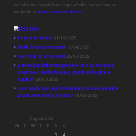
Permissions beyond the scope of this license may be
available at
https://www.cartim.ro/
.
RSS
Poezia lui Denis
01/12/2025
Florii binecuvantate!!
13/04/2025
Secretul lui Stradivari
25/03/2025
Lumea jucăriilor magnetice cum stimulează
acestea creativitatea și gandirea logica a
copiilor
20/03/2025
Cum să îți îngrijești florile pentru a le menține
proaspete mai mult timp
19/03/2025
August 2026
M
T
W
T
F
S
S
1
2