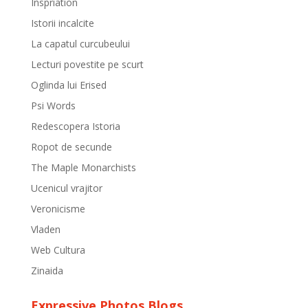
Inspriation
Istorii incalcite
La capatul curcubeului
Lecturi povestite pe scurt
Oglinda lui Erised
Psi Words
Redescopera Istoria
Ropot de secunde
The Maple Monarchists
Ucenicul vrajitor
Veronicisme
Vladen
Web Cultura
Zinaida
Expressive Photos Blogs