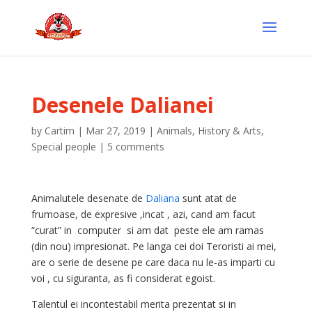
Desenele Dalianei
by
Cartim
|
Mar 27, 2019
|
Animals
,
History & Arts
,
Special people
|
5 comments
Animalutele desenate de
Daliana
sunt atat de
frumoase, de expresive ,incat , azi, cand am facut
“curat” in computer si am dat peste ele am ramas
(din nou) impresionat. Pe langa cei doi Teroristi ai mei,
are o serie de desene pe care daca nu le-as imparti cu
voi , cu siguranta, as fi considerat egoist.
Talentul ei incontestabil merita prezentat si in