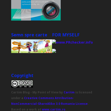
Semn spre carte
FOR MYSELF
Copyright
Cartim Blog - My Point of View
by
Caritm
is licensed
under a
Creative Commons Attribution-
NonCommercial-ShareAlike 3.0 Romania License
.
Based on a work at
www.cartim.ro
.