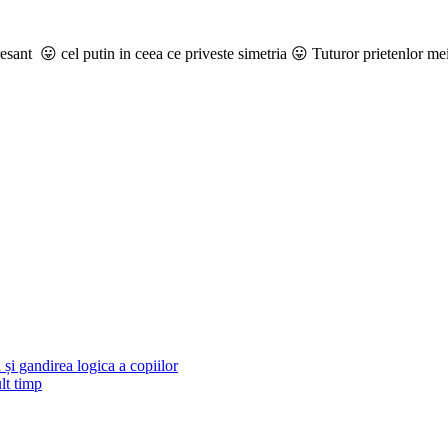
sant 😛 cel putin in ceea ce priveste simetria 😛 Tuturor prietenlor mei l
și gandirea logica a copiilor
lt timp