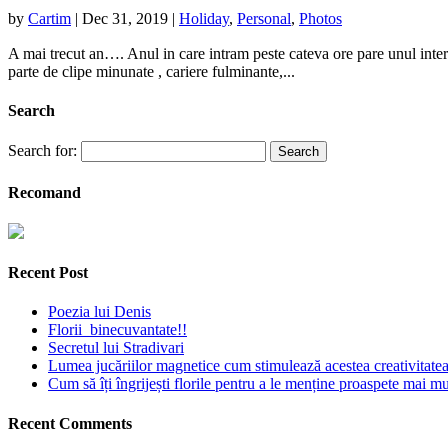
by
Cartim
|
Dec 31, 2019
|
Holiday
,
Personal
,
Photos
A mai trecut an…. Anul in care intram peste cateva ore pare unul intere
parte de clipe minunate , cariere fulminante,...
Search
Search for:
Recomand
Recent Post
Poezia lui Denis
Florii binecuvantate!!
Secretul lui Stradivari
Lumea jucăriilor magnetice cum stimulează acestea creativitatea 
Cum să îți îngrijești florile pentru a le menține proaspete mai mu
Recent Comments