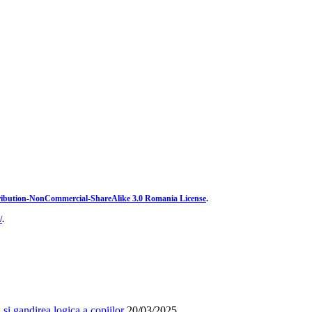
ibution-NonCommercial-ShareAlike 3.0 Romania License
.
/
.
și gandirea logica a copiilor
20/03/2025