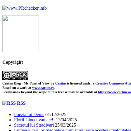
Copyright
Cartim Blog - My Point of View
by
Caritm
is licensed under a
Creative Commons Attr
Based on a work at
www.cartim.ro
.
Permissions beyond the scope of this license may be available at
https://www.cartim.ro
RSS
Poezia lui Denis
01/12/2025
Florii binecuvantate!!
13/04/2025
Secretul lui Stradivari
25/03/2025
Lumea jucăriilor magnetice cum stimulează acestea creativitatea 