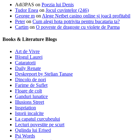
Adi3PAS
on
Poezia lui Denis
Tudor Enea
on
Jocul cuvintelor (246)
George m
on
Alege Netbet casino online și joacă profitabil
Peter
on
Cum alegi hota potrivita pentru bucataria ta?
Cartim
on
O poveste de dragoste cu violete de Parma
Books & Literature Blogs
Art de Vivre
Blogul Laurei
Cataratorii
Daily Renate
Deskreport by Stelian Tanase
Dincolo de nori
Farime de Suflet
Floare de colt
Ganduri lunatice
Illusions Street
Inspriation
Istorii incalcite
La capatul curcubeului
Lecturi povestite pe scurt
Oglinda lui Erised
Psi Words