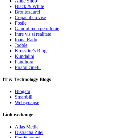
Antic Shop
Black & White
Brontozaurel
Copacul cu vise
Fosile
Gandul meu pe o foaie
Intre vis si realitate
Ioana Radu
Jooble
Krossfire’s Blog
Kundalini
Pandhora
Piratul cinefil
IT & Technology Blogs
Blogatu
Smartbill
Websynapse
Link exchange
Atlas Media
Distractia Zilei
Foraje puturi