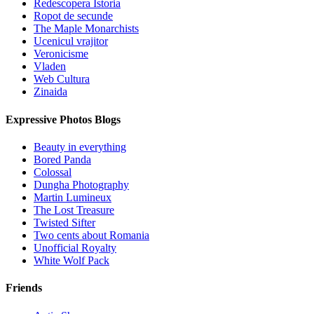
Redescopera Istoria
Ropot de secunde
The Maple Monarchists
Ucenicul vrajitor
Veronicisme
Vladen
Web Cultura
Zinaida
Expressive Photos Blogs
Beauty in everything
Bored Panda
Colossal
Dungha Photography
Martin Lumineux
The Lost Treasure
Twisted Sifter
Two cents about Romania
Unofficial Royalty
White Wolf Pack
Friends