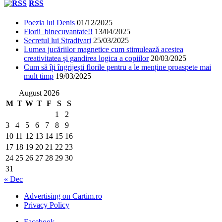
RSS
Poezia lui Denis
01/12/2025
Florii binecuvantate!!
13/04/2025
Secretul lui Stradivari
25/03/2025
Lumea jucăriilor magnetice cum stimulează acestea
creativitatea și gandirea logica a copiilor
20/03/2025
Cum să îți îngrijești florile pentru a le menține proaspete mai
mult timp
19/03/2025
August 2026
M
T
W
T
F
S
S
1
2
3
4
5
6
7
8
9
10
11
12
13
14
15
16
17
18
19
20
21
22
23
24
25
26
27
28
29
30
31
« Dec
Advertising on Cartim.ro
Privacy Policy
Facebook