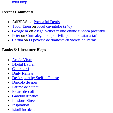
mult timp
Recent Comments
Adi3PAS
on
Poezia lui Denis
Tudor Enea
on
Jocul cuvintelor (246)
George m
on
Alege Netbet casino online și joacă profitabil
Peter
on
Cum alegi hota potrivita pentru bucataria ta?
Cartim
on
O poveste de dragoste cu violete de Parma
Books & Literature Blogs
Art de Vivre
Blogul Laurei
Cataratorii
Daily Renate
Deskreport by Stelian Tanase
Dincolo de nori
Farime de Suflet
Floare de colt
Ganduri lunatice
Illusions Street
Inspriation
Istorii incalcite