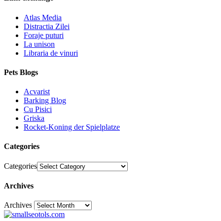
Atlas Media
Distractia Zilei
Foraje puturi
La unison
Libraria de vinuri
Pets Blogs
Acvarist
Barking Blog
Cu Pisici
Griska
Rocket-Koning der Spielplatze
Categories
Categories
Archives
Archives
30