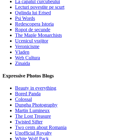
La capatul curcubeului
Lecturi povestite pe scurt
Oglinda lui Erised
Psi Words
Redescopera Istoria
Ropot de secunde
The Maple Monarchists
Ucenicul vrajitor
Veronicisme
Vladen
Web Cultura
Zinaida
Expressive Photos Blogs
Beauty in everything
Bored Panda
Colossal
Dungha Photography
Martin Lumineux
The Lost Treasure
Twisted Sifter
Two cents about Romania
Unofficial Royalty
White Wolf Pack