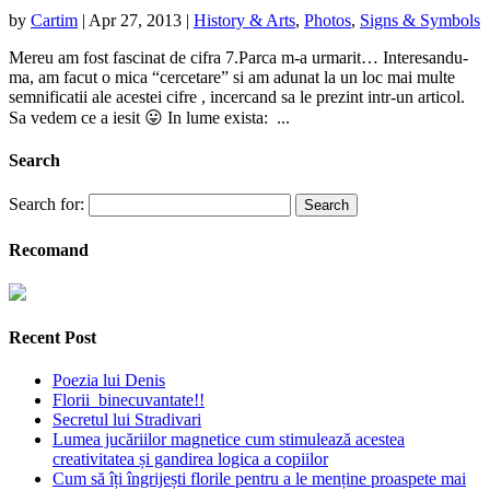
by
Cartim
|
Apr 27, 2013
|
History & Arts
,
Photos
,
Signs & Symbols
Mereu am fost fascinat de cifra 7.Parca m-a urmarit… Interesandu-
ma, am facut o mica “cercetare” si am adunat la un loc mai multe
semnificatii ale acestei cifre , incercand sa le prezint intr-un articol.
Sa vedem ce a iesit 😛 In lume exista: ...
Search
Search for:
Recomand
Recent Post
Poezia lui Denis
Florii binecuvantate!!
Secretul lui Stradivari
Lumea jucăriilor magnetice cum stimulează acestea
creativitatea și gandirea logica a copiilor
Cum să îți îngrijești florile pentru a le menține proaspete mai