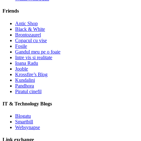
Friends
Antic Shop
Black & White
Brontozaurel
Copacul cu vise
Fosile
Gandul meu pe o foaie
Intre vis si realitate
Ioana Radu
Jooble
Krossfire’s Blog
Kundalini
Pandhora
Piratul cinefil
IT & Technology Blogs
Blogatu
Smartbill
Websynapse
Link exchange