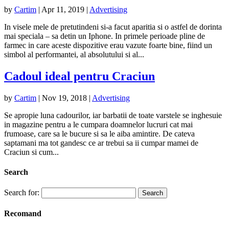
by
Cartim
|
Apr 11, 2019
|
Advertising
In visele mele de pretutindeni si-a facut aparitia si o astfel de dorinta
mai speciala – sa detin un Iphone. In primele perioade pline de
farmec in care aceste dispozitive erau vazute foarte bine, fiind un
simbol al performantei, al absolutului si al...
Cadoul ideal pentru Craciun
by
Cartim
|
Nov 19, 2018
|
Advertising
Se apropie luna cadourilor, iar barbatii de toate varstele se inghesuie
in magazine pentru a le cumpara doamnelor lucruri cat mai
frumoase, care sa le bucure si sa le aiba amintire. De cateva
saptamani ma tot gandesc ce ar trebui sa ii cumpar mamei de
Craciun si cum...
Search
Search for:
Recomand