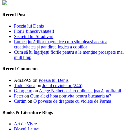
Recent Post
Poezia lui Denis
Florii binecuvantate!!
Secretul lui Stradivari
Lumea jucăriilor magnetice cum stimulează acestea
creativitatea și gandirea logica a copiilor
Cum să îți îngrijești florile pentru a le menține proaspete mai
mult timp
Recent Comments
Adi3PAS
on
Poezia lui Denis
Tudor Enea
on
Jocul cuvintelor (246)
George m
on
Alege Netbet casino online și joacă profitabil
Peter
on
Cum alegi hota potrivita pentru bucataria ta?
Cartim
on
O poveste de dragoste cu violete de Parma
Books & Literature Blogs
Art de Vivre
Blogul Laurei