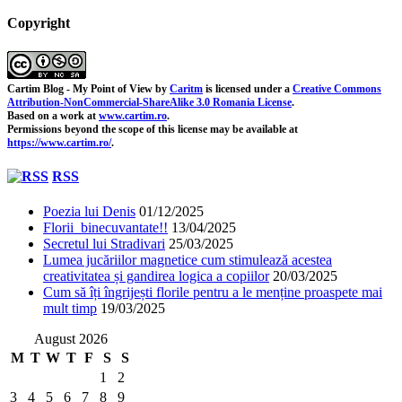
Copyright
Cartim Blog - My Point of View
by
Caritm
is licensed under a
Creative Commons
Attribution-NonCommercial-ShareAlike 3.0 Romania License
.
Based on a work at
www.cartim.ro
.
Permissions beyond the scope of this license may be available at
https://www.cartim.ro/
.
RSS
Poezia lui Denis
01/12/2025
Florii binecuvantate!!
13/04/2025
Secretul lui Stradivari
25/03/2025
Lumea jucăriilor magnetice cum stimulează acestea
creativitatea și gandirea logica a copiilor
20/03/2025
Cum să îți îngrijești florile pentru a le menține proaspete mai
mult timp
19/03/2025
August 2026
M
T
W
T
F
S
S
1
2
3
4
5
6
7
8
9