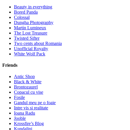
Beauty in everything
Bored Panda
Colossal
Dungha Photography
Martin Lumineux
The Lost Treasure
Twisted Sifter
Two cents about Romania
Unofficial Royalty
White Wolf Pack
Friends
Antic Shop
Black & White
Brontozaurel
Copacul cu vise
Fosile
Gandul meu pe o foaie
Intre vis si realitate
Ioana Radu
Jooble
Krossfire’s Blog
Kundalini