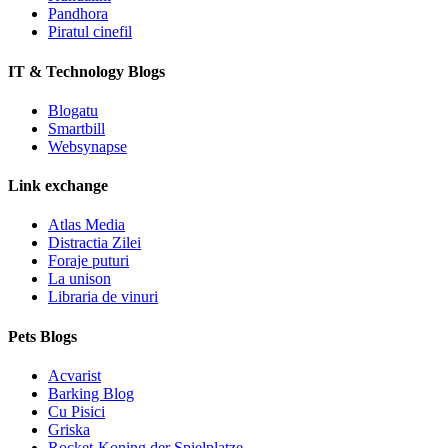
Pandhora
Piratul cinefil
IT & Technology Blogs
Blogatu
Smartbill
Websynapse
Link exchange
Atlas Media
Distractia Zilei
Foraje puturi
La unison
Libraria de vinuri
Pets Blogs
Acvarist
Barking Blog
Cu Pisici
Griska
Rocket-Koning der Spielplatze