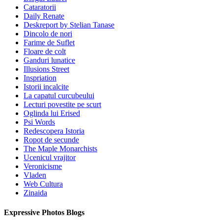
Cataratorii
Daily Renate
Deskreport by Stelian Tanase
Dincolo de nori
Farime de Suflet
Floare de colt
Ganduri lunatice
Illusions Street
Inspriation
Istorii incalcite
La capatul curcubeului
Lecturi povestite pe scurt
Oglinda lui Erised
Psi Words
Redescopera Istoria
Ropot de secunde
The Maple Monarchists
Ucenicul vrajitor
Veronicisme
Vladen
Web Cultura
Zinaida
Expressive Photos Blogs