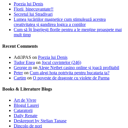
Poezia lui Denis
Florii binecuvantate!!
Secretul lui Stradivari
Lumea jucăriilor magnetice cum stimulează acestea
creativitatea și gandirea logica a copiilor
Cum să îți îngrijești florile pentru a le menține proaspete mai
mult timp
Recent Comments
Adi3PAS
on
Poezia lui Denis
Tudor Enea
on
Jocul cuvintelor (246)
George m
on
Alege Netbet casino online și joacă profitabil
Peter
on
Cum alegi hota potrivita pentru bucataria ta?
Cartim
on
O poveste de dragoste cu violete de Parma
Books & Literature Blogs
Art de Vivre
Blogul Laurei
Cataratorii
Daily Renate
Deskreport by Stelian Tanase
Dincolo de nori