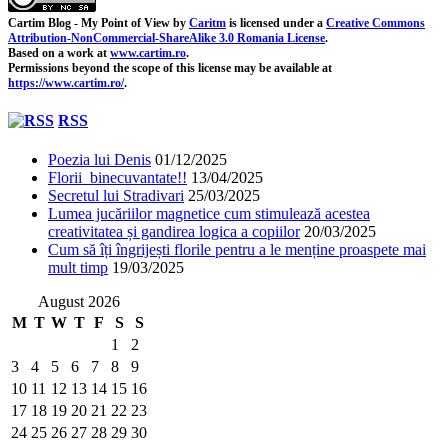
Cartim Blog - My Point of View
by
Caritm
is licensed under a
Creative Commons
Attribution-NonCommercial-ShareAlike 3.0 Romania License
.
Based on a work at
www.cartim.ro
.
Permissions beyond the scope of this license may be available at
https://www.cartim.ro/
.
RSS
Poezia lui Denis
01/12/2025
Florii binecuvantate!!
13/04/2025
Secretul lui Stradivari
25/03/2025
Lumea jucăriilor magnetice cum stimulează acestea
creativitatea și gandirea logica a copiilor
20/03/2025
Cum să îți îngrijești florile pentru a le menține proaspete mai
mult timp
19/03/2025
August 2026
M
T
W
T
F
S
S
1
2
3
4
5
6
7
8
9
10
11
12
13
14
15
16
17
18
19
20
21
22
23
24
25
26
27
28
29
30