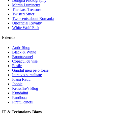
Dungha Photography
Martin Lumineux
The Lost Treasure
Twisted Sifter
Two cents about Romania
Unofficial Royalty
White Wolf Pack
Friends
Antic Shop
Black & White
Brontozaurel
Copacul cu vise
Fosile
Gandul meu pe o foaie
Intre vis si realitate
Ioana Radu
Jooble
Krossfire’s Blog
Kundalini
Pandhora
Piratul cinefil
IT & Technology Blogs