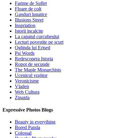
Farime de Suflet
Floare de colt
Ganduri lunatice
Illusions Street
Inspriation
Istorii incalcite
La capatul curcubeului
Lecturi povestite pe scurt
Oglinda lui Erised
Psi Words
Redescopera Istoria
Ropot de secunde
The Maple Monarchists
Ucenicul vrajitor
Veronicisme
Vladen
Web Cultura
Zinaida
Expressive Photos Blogs
Beauty in everything
Bored Panda
Colossal