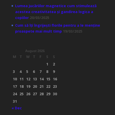
Lumea jucăriilor magnetice cum stimulează
acestea creativitatea și gandirea logica a
copiilor
20/03/2025
Cum să îți îngrijești florile pentru a le menține
proaspete mai mult timp
19/03/2025
August 2026
M
T
W
T
F
S
S
1
2
3
4
5
6
7
8
9
10
11
12
13
14
15
16
17
18
19
20
21
22
23
24
25
26
27
28
29
30
31
« Dec