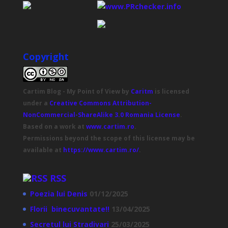
Copyright
Cartim Blog - My Point of View
by
Caritm
is licensed
under a
Creative Commons Attribution-
NonCommercial-ShareAlike 3.0 Romania License
.
Based on a work at
www.cartim.ro
.
Permissions beyond the scope of this license may be
available at
https://www.cartim.ro/
.
RSS
Poezia lui Denis
01/12/2025
Florii binecuvantate!!
13/04/2025
Secretul lui Stradivari
25/03/2025