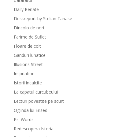
Cataratorii
Daily Renate
Deskreport by Stelian Tanase
Dincolo de nori
Farime de Suflet
Floare de colt
Ganduri lunatice
Illusions Street
Inspriation
Istorii incalcite
La capatul curcubeului
Lecturi povestite pe scurt
Oglinda lui Erised
Psi Words
Redescopera Istoria