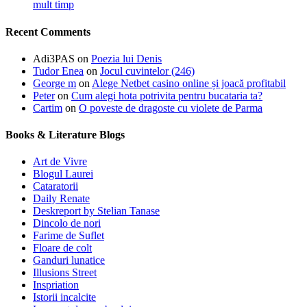
mult timp
Recent Comments
Adi3PAS
on
Poezia lui Denis
Tudor Enea
on
Jocul cuvintelor (246)
George m
on
Alege Netbet casino online și joacă profitabil
Peter
on
Cum alegi hota potrivita pentru bucataria ta?
Cartim
on
O poveste de dragoste cu violete de Parma
Books & Literature Blogs
Art de Vivre
Blogul Laurei
Cataratorii
Daily Renate
Deskreport by Stelian Tanase
Dincolo de nori
Farime de Suflet
Floare de colt
Ganduri lunatice
Illusions Street
Inspriation
Istorii incalcite