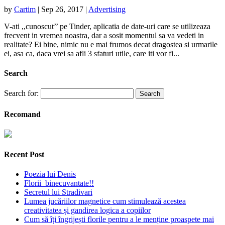
by
Cartim
|
Sep 26, 2017
|
Advertising
V-ati ,,cunoscut’’ pe Tinder, aplicatia de date-uri care se utilizeaza
frecvent in vremea noastra, dar a sosit momentul sa va vedeti in
realitate? Ei bine, nimic nu e mai frumos decat dragostea si urmarile
ei, asa ca, daca vrei sa afli 3 sfaturi utile, care iti vor fi...
Search
Search for:
Recomand
Recent Post
Poezia lui Denis
Florii binecuvantate!!
Secretul lui Stradivari
Lumea jucăriilor magnetice cum stimulează acestea
creativitatea și gandirea logica a copiilor
Cum să îți îngrijești florile pentru a le menține proaspete mai