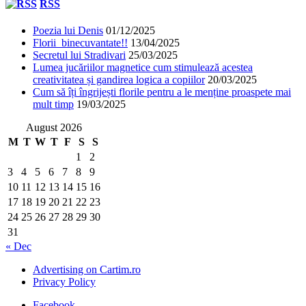
RSS
Poezia lui Denis
01/12/2025
Florii binecuvantate!!
13/04/2025
Secretul lui Stradivari
25/03/2025
Lumea jucăriilor magnetice cum stimulează acestea
creativitatea și gandirea logica a copiilor
20/03/2025
Cum să îți îngrijești florile pentru a le menține proaspete mai
mult timp
19/03/2025
August 2026
M
T
W
T
F
S
S
1
2
3
4
5
6
7
8
9
10
11
12
13
14
15
16
17
18
19
20
21
22
23
24
25
26
27
28
29
30
31
« Dec
Advertising on Cartim.ro
Privacy Policy
Facebook