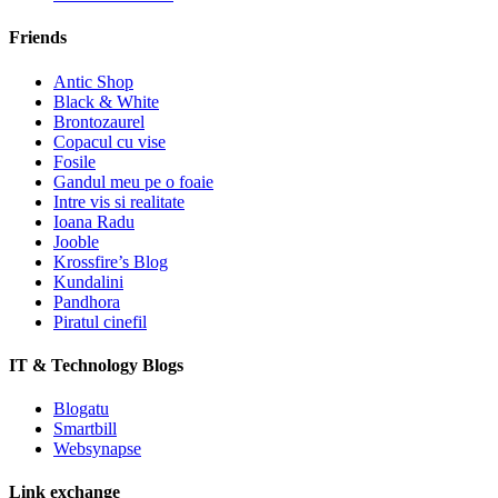
Friends
Antic Shop
Black & White
Brontozaurel
Copacul cu vise
Fosile
Gandul meu pe o foaie
Intre vis si realitate
Ioana Radu
Jooble
Krossfire’s Blog
Kundalini
Pandhora
Piratul cinefil
IT & Technology Blogs
Blogatu
Smartbill
Websynapse
Link exchange