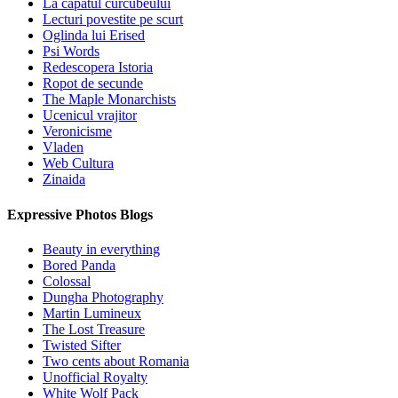
La capatul curcubeului
Lecturi povestite pe scurt
Oglinda lui Erised
Psi Words
Redescopera Istoria
Ropot de secunde
The Maple Monarchists
Ucenicul vrajitor
Veronicisme
Vladen
Web Cultura
Zinaida
Expressive Photos Blogs
Beauty in everything
Bored Panda
Colossal
Dungha Photography
Martin Lumineux
The Lost Treasure
Twisted Sifter
Two cents about Romania
Unofficial Royalty
White Wolf Pack