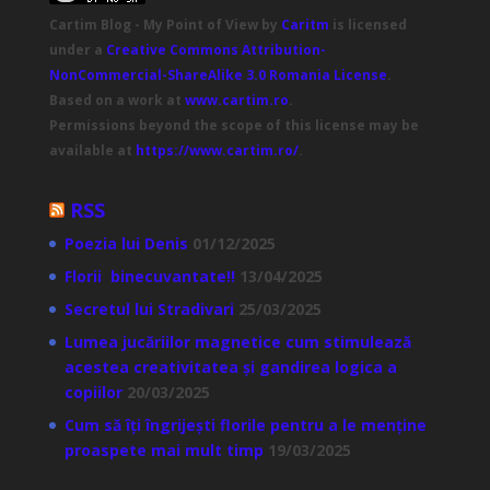
Cartim Blog - My Point of View
by
Caritm
is licensed
under a
Creative Commons Attribution-
NonCommercial-ShareAlike 3.0 Romania License
.
Based on a work at
www.cartim.ro
.
Permissions beyond the scope of this license may be
available at
https://www.cartim.ro/
.
RSS
Poezia lui Denis
01/12/2025
Florii binecuvantate!!
13/04/2025
Secretul lui Stradivari
25/03/2025
Lumea jucăriilor magnetice cum stimulează
acestea creativitatea și gandirea logica a
copiilor
20/03/2025
Cum să îți îngrijești florile pentru a le menține
proaspete mai mult timp
19/03/2025