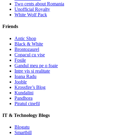
Two cents about Romania
Unofficial Royalty
White Wolf Pack
Friends
Antic Shop
Black & White
Brontozaurel
Copacul cu vise
Fosile
Gandul meu pe o foaie
Intre vis si realitate
Ioana Radu
Jooble
Krossfire’s Blog
Kundalini
Pandhora
Piratul cinefil
IT & Technology Blogs
Blogatu
Smartbill