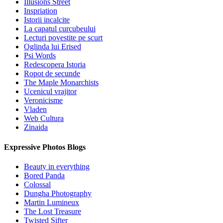
Illusions Street
Inspriation
Istorii incalcite
La capatul curcubeului
Lecturi povestite pe scurt
Oglinda lui Erised
Psi Words
Redescopera Istoria
Ropot de secunde
The Maple Monarchists
Ucenicul vrajitor
Veronicisme
Vladen
Web Cultura
Zinaida
Expressive Photos Blogs
Beauty in everything
Bored Panda
Colossal
Dungha Photography
Martin Lumineux
The Lost Treasure
Twisted Sifter