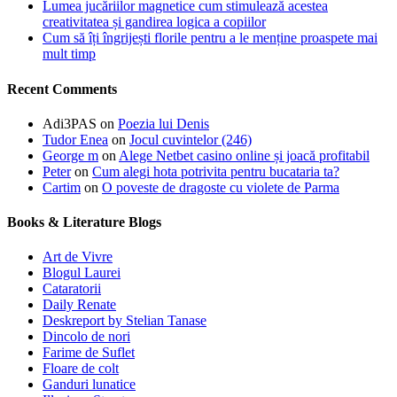
Lumea jucăriilor magnetice cum stimulează acestea
creativitatea și gandirea logica a copiilor
Cum să îți îngrijești florile pentru a le menține proaspete mai
mult timp
Recent Comments
Adi3PAS
on
Poezia lui Denis
Tudor Enea
on
Jocul cuvintelor (246)
George m
on
Alege Netbet casino online și joacă profitabil
Peter
on
Cum alegi hota potrivita pentru bucataria ta?
Cartim
on
O poveste de dragoste cu violete de Parma
Books & Literature Blogs
Art de Vivre
Blogul Laurei
Cataratorii
Daily Renate
Deskreport by Stelian Tanase
Dincolo de nori
Farime de Suflet
Floare de colt
Ganduri lunatice