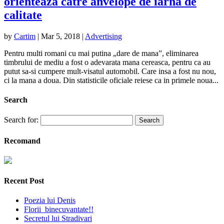
orienteaza catre anvelope de iarna de
calitate
by
Cartim
|
Mar 5, 2018
|
Advertising
Pentru multi romani cu mai putina „dare de mana”, eliminarea
timbrului de mediu a fost o adevarata mana cereasca, pentru ca au
putut sa-si cumpere mult-visatul automobil. Care insa a fost nu nou,
ci la mana a doua. Din statisticile oficiale reiese ca in primele noua...
Search
Search for:
Recomand
Recent Post
Poezia lui Denis
Florii binecuvantate!!
Secretul lui Stradivari