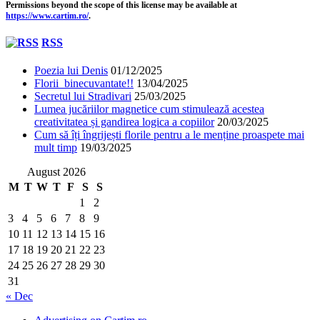
Permissions beyond the scope of this license may be available at
https://www.cartim.ro/
.
RSS
Poezia lui Denis
01/12/2025
Florii binecuvantate!!
13/04/2025
Secretul lui Stradivari
25/03/2025
Lumea jucăriilor magnetice cum stimulează acestea
creativitatea și gandirea logica a copiilor
20/03/2025
Cum să îți îngrijești florile pentru a le menține proaspete mai
mult timp
19/03/2025
August 2026
M
T
W
T
F
S
S
1
2
3
4
5
6
7
8
9
10
11
12
13
14
15
16
17
18
19
20
21
22
23
24
25
26
27
28
29
30
31
« Dec