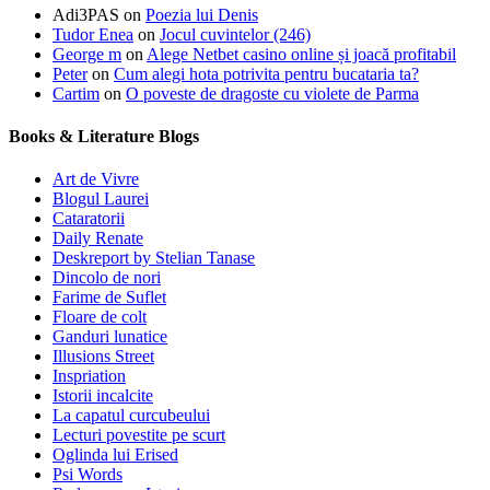
Adi3PAS
on
Poezia lui Denis
Tudor Enea
on
Jocul cuvintelor (246)
George m
on
Alege Netbet casino online și joacă profitabil
Peter
on
Cum alegi hota potrivita pentru bucataria ta?
Cartim
on
O poveste de dragoste cu violete de Parma
Books & Literature Blogs
Art de Vivre
Blogul Laurei
Cataratorii
Daily Renate
Deskreport by Stelian Tanase
Dincolo de nori
Farime de Suflet
Floare de colt
Ganduri lunatice
Illusions Street
Inspriation
Istorii incalcite
La capatul curcubeului
Lecturi povestite pe scurt
Oglinda lui Erised
Psi Words