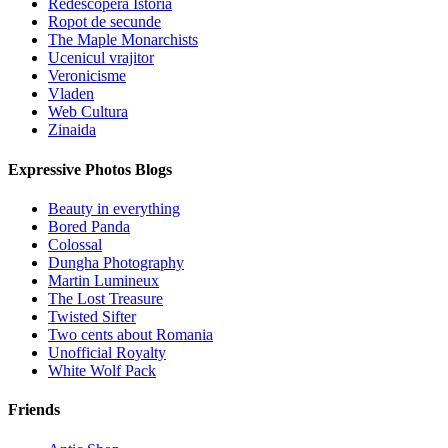
Redescopera Istoria
Ropot de secunde
The Maple Monarchists
Ucenicul vrajitor
Veronicisme
Vladen
Web Cultura
Zinaida
Expressive Photos Blogs
Beauty in everything
Bored Panda
Colossal
Dungha Photography
Martin Lumineux
The Lost Treasure
Twisted Sifter
Two cents about Romania
Unofficial Royalty
White Wolf Pack
Friends