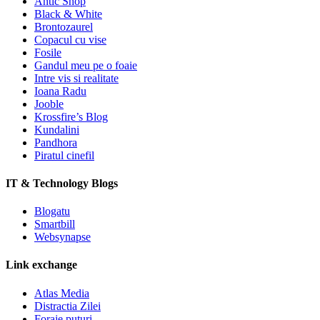
Antic Shop
Black & White
Brontozaurel
Copacul cu vise
Fosile
Gandul meu pe o foaie
Intre vis si realitate
Ioana Radu
Jooble
Krossfire’s Blog
Kundalini
Pandhora
Piratul cinefil
IT & Technology Blogs
Blogatu
Smartbill
Websynapse
Link exchange
Atlas Media
Distractia Zilei
Foraje puturi