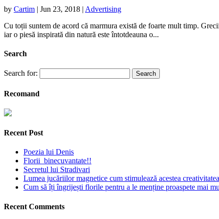
by
Cartim
|
Jun 23, 2018
|
Advertising
Cu toții suntem de acord că marmura există de foarte mult timp. Grecii 
iar o piesă inspirată din natură este întotdeauna o...
Search
Search for:
Recomand
Recent Post
Poezia lui Denis
Florii binecuvantate!!
Secretul lui Stradivari
Lumea jucăriilor magnetice cum stimulează acestea creativitatea 
Cum să îți îngrijești florile pentru a le menține proaspete mai mu
Recent Comments