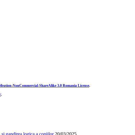
ibution-NonCommercial-ShareAlike 3.0 Romania License
.
/
.
și gandirea logica a copiilor
20/03/2025