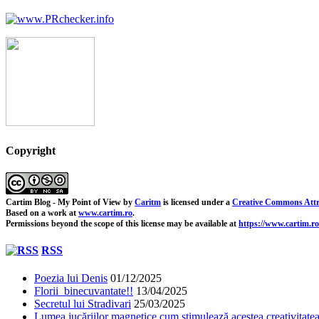
Copyright
Cartim Blog - My Point of View
by
Caritm
is licensed under a
Creative Commons Attr
Based on a work at
www.cartim.ro
.
Permissions beyond the scope of this license may be available at
https://www.cartim.ro
RSS
Poezia lui Denis
01/12/2025
Florii binecuvantate!!
13/04/2025
Secretul lui Stradivari
25/03/2025
Lumea jucăriilor magnetice cum stimulează acestea creativitatea 