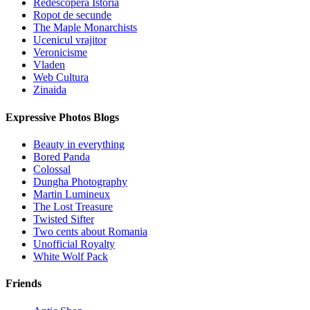
Redescopera Istoria
Ropot de secunde
The Maple Monarchists
Ucenicul vrajitor
Veronicisme
Vladen
Web Cultura
Zinaida
Expressive Photos Blogs
Beauty in everything
Bored Panda
Colossal
Dungha Photography
Martin Lumineux
The Lost Treasure
Twisted Sifter
Two cents about Romania
Unofficial Royalty
White Wolf Pack
Friends