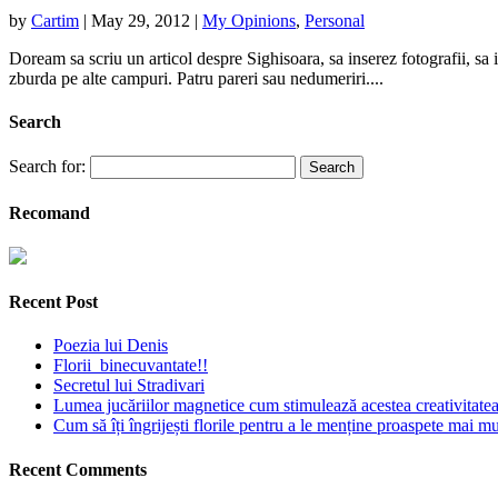
by
Cartim
|
May 29, 2012
|
My Opinions
,
Personal
Doream sa scriu un articol despre Sighisoara, sa inserez fotografii, sa
zburda pe alte campuri. Patru pareri sau nedumeriri....
Search
Search for:
Recomand
Recent Post
Poezia lui Denis
Florii binecuvantate!!
Secretul lui Stradivari
Lumea jucăriilor magnetice cum stimulează acestea creativitatea 
Cum să îți îngrijești florile pentru a le menține proaspete mai mu
Recent Comments