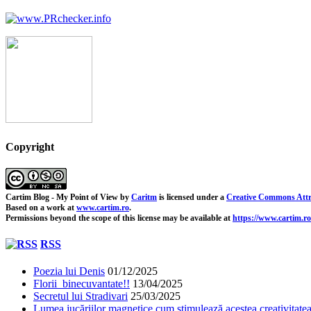
Copyright
Cartim Blog - My Point of View
by
Caritm
is licensed under a
Creative Commons Attr
Based on a work at
www.cartim.ro
.
Permissions beyond the scope of this license may be available at
https://www.cartim.ro
RSS
Poezia lui Denis
01/12/2025
Florii binecuvantate!!
13/04/2025
Secretul lui Stradivari
25/03/2025
Lumea jucăriilor magnetice cum stimulează acestea creativitatea 