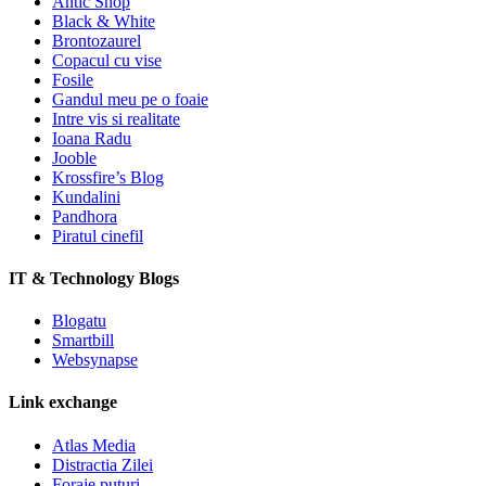
Antic Shop
Black & White
Brontozaurel
Copacul cu vise
Fosile
Gandul meu pe o foaie
Intre vis si realitate
Ioana Radu
Jooble
Krossfire’s Blog
Kundalini
Pandhora
Piratul cinefil
IT & Technology Blogs
Blogatu
Smartbill
Websynapse
Link exchange
Atlas Media
Distractia Zilei
Foraje puturi