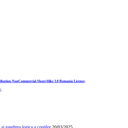
ibution-NonCommercial-ShareAlike 3.0 Romania License
.
/
.
și gandirea logica a copiilor
20/03/2025