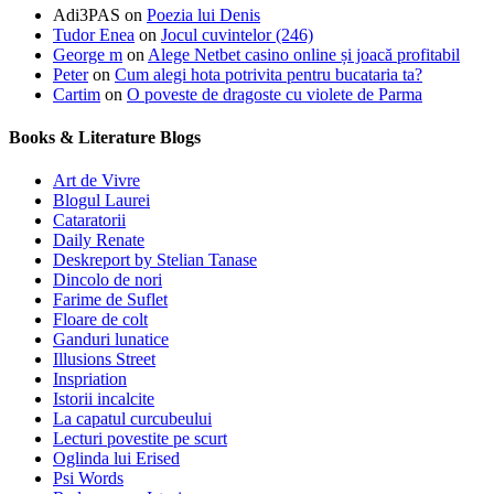
Adi3PAS
on
Poezia lui Denis
Tudor Enea
on
Jocul cuvintelor (246)
George m
on
Alege Netbet casino online și joacă profitabil
Peter
on
Cum alegi hota potrivita pentru bucataria ta?
Cartim
on
O poveste de dragoste cu violete de Parma
Books & Literature Blogs
Art de Vivre
Blogul Laurei
Cataratorii
Daily Renate
Deskreport by Stelian Tanase
Dincolo de nori
Farime de Suflet
Floare de colt
Ganduri lunatice
Illusions Street
Inspriation
Istorii incalcite
La capatul curcubeului
Lecturi povestite pe scurt
Oglinda lui Erised
Psi Words