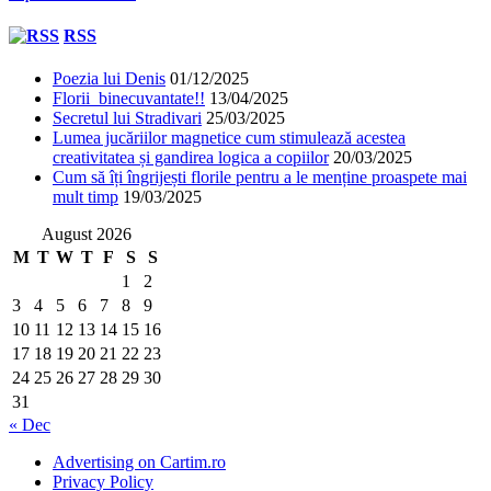
RSS
Poezia lui Denis
01/12/2025
Florii binecuvantate!!
13/04/2025
Secretul lui Stradivari
25/03/2025
Lumea jucăriilor magnetice cum stimulează acestea
creativitatea și gandirea logica a copiilor
20/03/2025
Cum să îți îngrijești florile pentru a le menține proaspete mai
mult timp
19/03/2025
August 2026
M
T
W
T
F
S
S
1
2
3
4
5
6
7
8
9
10
11
12
13
14
15
16
17
18
19
20
21
22
23
24
25
26
27
28
29
30
31
« Dec
Advertising on Cartim.ro
Privacy Policy