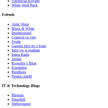
Unofficial Royalty
White Wolf Pack
Friends
Antic Shop
Black & White
Brontozaurel
Copacul cu vise
Fosile
Gandul meu pe o foaie
Intre vis si realitate
Ioana Radu
Jooble
Krossfire’s Blog
Kundalini
Pandhora
Piratul cinefil
IT & Technology Blogs
Blogatu
Smartbill
Websynapse