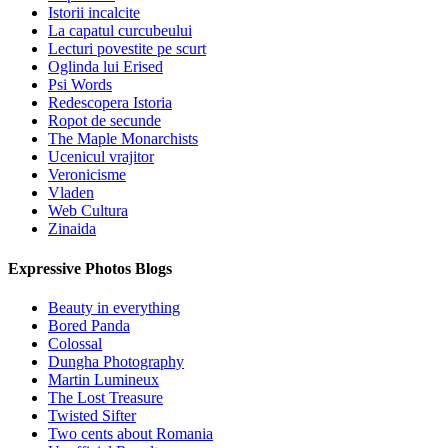
Istorii incalcite
La capatul curcubeului
Lecturi povestite pe scurt
Oglinda lui Erised
Psi Words
Redescopera Istoria
Ropot de secunde
The Maple Monarchists
Ucenicul vrajitor
Veronicisme
Vladen
Web Cultura
Zinaida
Expressive Photos Blogs
Beauty in everything
Bored Panda
Colossal
Dungha Photography
Martin Lumineux
The Lost Treasure
Twisted Sifter
Two cents about Romania