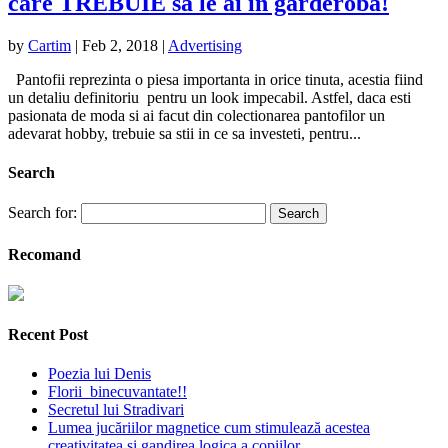
care TREBUIE sa le ai in garderoba!
by
Cartim
|
Feb 2, 2018
|
Advertising
Pantofii reprezinta o piesa importanta in orice tinuta, acestia fiind
un detaliu definitoriu pentru un look impecabil. Astfel, daca esti
pasionata de moda si ai facut din colectionarea pantofilor un
adevarat hobby, trebuie sa stii in ce sa investeti, pentru...
Search
Search for:
Recomand
Recent Post
Poezia lui Denis
Florii binecuvantate!!
Secretul lui Stradivari
Lumea jucăriilor magnetice cum stimulează acestea
creativitatea și gandirea logica a copiilor