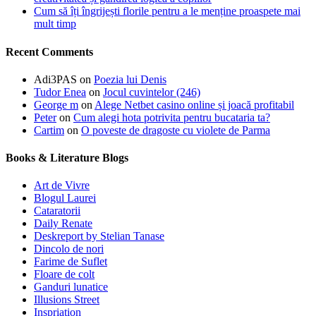
Cum să îți îngrijești florile pentru a le menține proaspete mai
mult timp
Recent Comments
Adi3PAS
on
Poezia lui Denis
Tudor Enea
on
Jocul cuvintelor (246)
George m
on
Alege Netbet casino online și joacă profitabil
Peter
on
Cum alegi hota potrivita pentru bucataria ta?
Cartim
on
O poveste de dragoste cu violete de Parma
Books & Literature Blogs
Art de Vivre
Blogul Laurei
Cataratorii
Daily Renate
Deskreport by Stelian Tanase
Dincolo de nori
Farime de Suflet
Floare de colt
Ganduri lunatice
Illusions Street
Inspriation