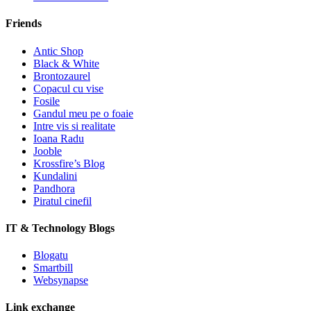
Friends
Antic Shop
Black & White
Brontozaurel
Copacul cu vise
Fosile
Gandul meu pe o foaie
Intre vis si realitate
Ioana Radu
Jooble
Krossfire’s Blog
Kundalini
Pandhora
Piratul cinefil
IT & Technology Blogs
Blogatu
Smartbill
Websynapse
Link exchange