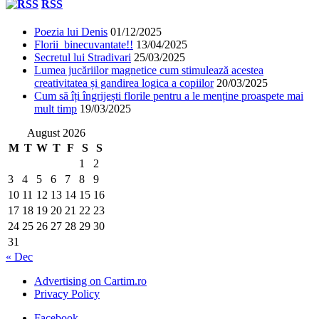
RSS
Poezia lui Denis
01/12/2025
Florii binecuvantate!!
13/04/2025
Secretul lui Stradivari
25/03/2025
Lumea jucăriilor magnetice cum stimulează acestea
creativitatea și gandirea logica a copiilor
20/03/2025
Cum să îți îngrijești florile pentru a le menține proaspete mai
mult timp
19/03/2025
August 2026
M
T
W
T
F
S
S
1
2
3
4
5
6
7
8
9
10
11
12
13
14
15
16
17
18
19
20
21
22
23
24
25
26
27
28
29
30
31
« Dec
Advertising on Cartim.ro
Privacy Policy
Facebook