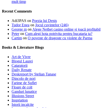
mult timp
Recent Comments
Adi3PAS
on
Poezia lui Denis
Tudor Enea
on
Jocul cuvintelor (246)
George m
on
Alege Netbet casino online și joacă profitabil
Peter
on
Cum alegi hota potrivita pentru bucataria ta?
Cartim
on
O poveste de dragoste cu violete de Parma
Books & Literature Blogs
Art de Vivre
Blogul Laurei
Cataratorii
Daily Renate
Deskreport by Stelian Tanase
Dincolo de nori
Farime de Suflet
Floare de colt
Ganduri lunatice
Illusions Street
Inspriation
Istorii incalcite