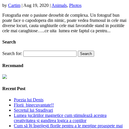
by
Cartim
|
Aug 19, 2020
|
Animals
,
Photos
Fotografia este o pasiune deosebit de complexa. Un fotograf bun
poate face o capodopera din nimic, poate vedea frumosul in cele mai
diverse locuri, cauta unghiurile cele mai favorabile stand in pozitiile
cele mai caraghiose…..ce uita lumea este faptul ca pentru...
Search
Search for:
Recomand
Recent Post
Poezia lui Denis
Florii binecuvantate!!
Secretul lui Stradivari
Lumea jucăriilor magnetice cum stimulează acestea
creativitatea și gandirea logica a copiilor
Cum să îți îngrijești florile pentru a le menține proaspete mai