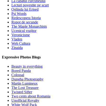
La capatul curcubeului
Lecturi povestite pe scurt
Oglinda lui Erised
Psi Words
Redescopera Istoria
Ropot de secunde
The Maple Monarchists
Ucenicul vrajitor
Veronicisme
Vladen
Web Cultura
Zinaida
Expressive Photos Blogs
Beauty in everything
Bored Panda
Colossal
Dungha Photography
Martin Lumineux
The Lost Treasure
Twisted Sifter
Two cents about Romania
Unofficial Royalty
White Wolf Pack