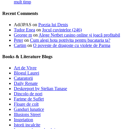
mult timp
Recent Comments
Adi3PAS
on
Poezia lui Denis
Tudor Enea
on
Jocul cuvintelor (246)
George m
on
Alege Netbet casino online și joacă profitabil
Peter
on
Cum alegi hota potrivita pentru bucataria ta?
Cartim
on
O poveste de dragoste cu violete de Parma
Books & Literature Blogs
Art de Vivre
Blogul Laurei
Cataratorii
Daily Renate
Deskreport by Stelian Tanase
Dincolo de nori
Farime de Suflet
Floare de colt
Ganduri lunatice
Illusions Street
Inspriation
Istorii incalcite