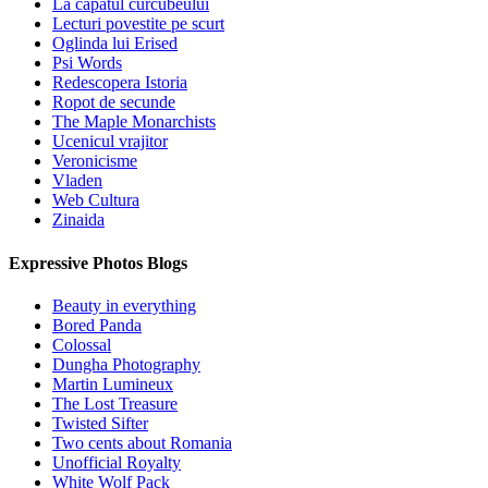
La capatul curcubeului
Lecturi povestite pe scurt
Oglinda lui Erised
Psi Words
Redescopera Istoria
Ropot de secunde
The Maple Monarchists
Ucenicul vrajitor
Veronicisme
Vladen
Web Cultura
Zinaida
Expressive Photos Blogs
Beauty in everything
Bored Panda
Colossal
Dungha Photography
Martin Lumineux
The Lost Treasure
Twisted Sifter
Two cents about Romania
Unofficial Royalty
White Wolf Pack