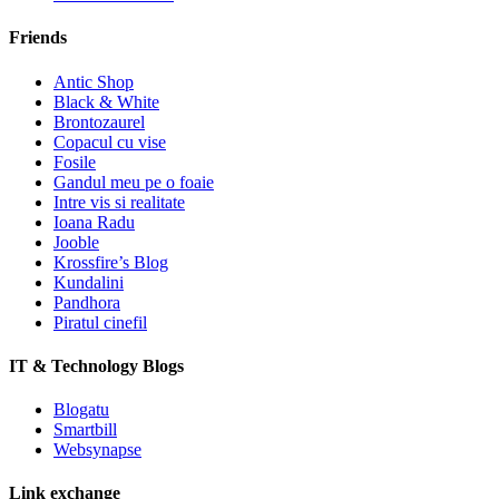
Friends
Antic Shop
Black & White
Brontozaurel
Copacul cu vise
Fosile
Gandul meu pe o foaie
Intre vis si realitate
Ioana Radu
Jooble
Krossfire’s Blog
Kundalini
Pandhora
Piratul cinefil
IT & Technology Blogs
Blogatu
Smartbill
Websynapse
Link exchange