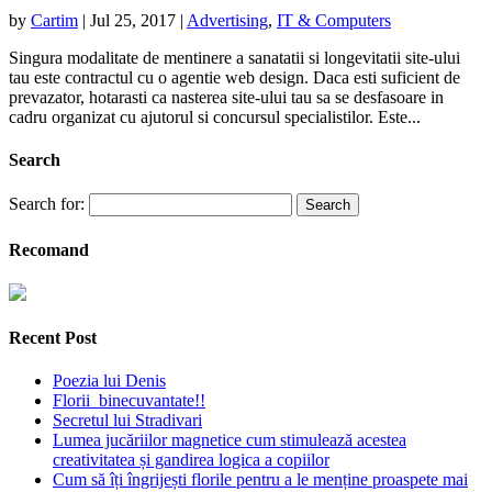
by
Cartim
|
Jul 25, 2017
|
Advertising
,
IT & Computers
Singura modalitate de mentinere a sanatatii si longevitatii site-ului
tau este contractul cu o agentie web design. Daca esti suficient de
prevazator, hotarasti ca nasterea site-ului tau sa se desfasoare in
cadru organizat cu ajutorul si concursul specialistilor. Este...
Search
Search for:
Recomand
Recent Post
Poezia lui Denis
Florii binecuvantate!!
Secretul lui Stradivari
Lumea jucăriilor magnetice cum stimulează acestea
creativitatea și gandirea logica a copiilor
Cum să îți îngrijești florile pentru a le menține proaspete mai