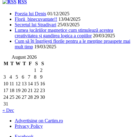
RSS
Poezia lui Denis
01/12/2025
Florii binecuvantate!!
13/04/2025
Secretul lui Stradivari
25/03/2025
Lumea jucăriilor magnetice cum stimulează acestea
creativitatea și gandirea logica a copiilor
20/03/2025
Cum să îți îngrijești florile pentru a le menține proaspete mai
mult timp
19/03/2025
August 2026
M
T
W
T
F
S
S
1
2
3
4
5
6
7
8
9
10
11
12
13
14
15
16
17
18
19
20
21
22
23
24
25
26
27
28
29
30
31
« Dec
Advertising on Cartim.ro
Privacy Policy
Facebook