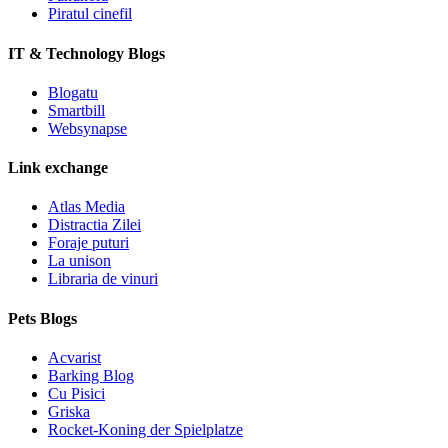
Piratul cinefil
IT & Technology Blogs
Blogatu
Smartbill
Websynapse
Link exchange
Atlas Media
Distractia Zilei
Foraje puturi
La unison
Libraria de vinuri
Pets Blogs
Acvarist
Barking Blog
Cu Pisici
Griska
Rocket-Koning der Spielplatze