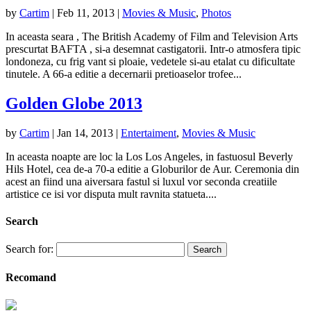
by
Cartim
|
Feb 11, 2013
|
Movies & Music
,
Photos
In aceasta seara , The British Academy of Film and Television Arts
prescurtat BAFTA , si-a desemnat castigatorii. Intr-o atmosfera tipic
londoneza, cu frig vant si ploaie, vedetele si-au etalat cu dificultate
tinutele. A 66-a editie a decernarii pretioaselor trofee...
Golden Globe 2013
by
Cartim
|
Jan 14, 2013
|
Entertaiment
,
Movies & Music
In aceasta noapte are loc la Los Los Angeles, in fastuosul Beverly
Hils Hotel, cea de-a 70-a editie a Globurilor de Aur. Ceremonia din
acest an fiind una aiversara fastul si luxul vor seconda creatiile
artistice ce isi vor disputa mult ravnita statueta....
Search
Search for:
Recomand