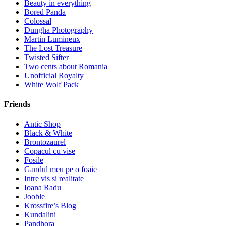
Beauty in everything
Bored Panda
Colossal
Dungha Photography
Martin Lumineux
The Lost Treasure
Twisted Sifter
Two cents about Romania
Unofficial Royalty
White Wolf Pack
Friends
Antic Shop
Black & White
Brontozaurel
Copacul cu vise
Fosile
Gandul meu pe o foaie
Intre vis si realitate
Ioana Radu
Jooble
Krossfire’s Blog
Kundalini
Pandhora