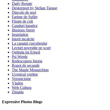
Daily Renate
Deskreport by Stelian Tanase
Dincolo de nori
Farime de Suflet
Floare de colt
Ganduri lunatice
Illusions Street
Inspriation
Istorii incalcite
La capatul curcubeului
Lecturi povestite pe scurt
Oglinda lui Erised
Psi Words
Redescopera Istoria
Ropot de secunde
The Maple Monarchists
Ucenicul vrajitor
Veronicisme
Vladen
Web Cultura
Zinaida
Expressive Photos Blogs