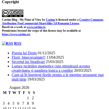
Copyright
Cartim Blog - My Point of View
by
Caritm
is licensed under a
Creative Commons
Attribution-NonCommercial-ShareAlike 3.0 Romania License
.
Based on a work at
www.cartim.ro
.
Permissions beyond the scope of this license may be available at
https://www.cartim.ro/
.
RSS
Poezia lui Denis
01/12/2025
Florii binecuvantate!!
13/04/2025
Secretul lui Stradivari
25/03/2025
Lumea jucăriilor magnetice cum stimulează acestea
creativitatea și gandirea logica a copiilor
20/03/2025
Cum să îți îngrijești florile pentru a le menține proaspete mai
mult timp
19/03/2025
August 2026
M
T
W
T
F
S
S
1
2
3
4
5
6
7
8
9
10
11
12
13
14
15
16