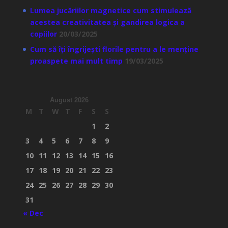
Lumea jucăriilor magnetice cum stimulează
acestea creativitatea și gandirea logica a
copiilor
20/03/2025
Cum să îți îngrijești florile pentru a le menține
proaspete mai mult timp
19/03/2025
August 2026
M
T
W
T
F
S
S
1
2
3
4
5
6
7
8
9
10
11
12
13
14
15
16
17
18
19
20
21
22
23
24
25
26
27
28
29
30
31
« Dec