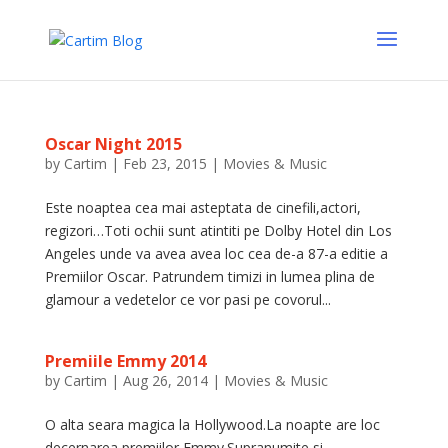
Oscar Night 2015
by
Cartim
|
Feb 23, 2015
|
Movies & Music
Este noaptea cea mai asteptata de cinefili,actori,
regizori…Toti ochii sunt atintiti pe Dolby Hotel din Los
Angeles unde va avea avea loc cea de-a 87-a editie a
Premiilor Oscar. Patrundem timizi in lumea plina de
glamour a vedetelor ce vor pasi pe covorul...
Premiile Emmy 2014
by
Cartim
|
Aug 26, 2014
|
Movies & Music
O alta seara magica la Hollywood.La noapte are loc
decernarea premiilor Emmy.Supranumite si