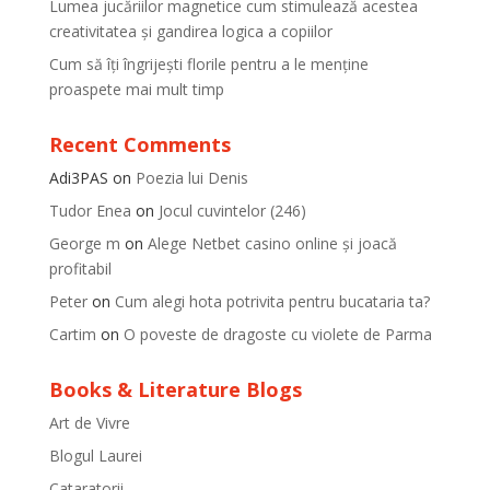
Lumea jucăriilor magnetice cum stimulează acestea
creativitatea și gandirea logica a copiilor
Cum să îți îngrijești florile pentru a le menține
proaspete mai mult timp
Recent Comments
Adi3PAS
on
Poezia lui Denis
Tudor Enea
on
Jocul cuvintelor (246)
George m
on
Alege Netbet casino online și joacă
profitabil
Peter
on
Cum alegi hota potrivita pentru bucataria ta?
Cartim
on
O poveste de dragoste cu violete de Parma
Books & Literature Blogs
Art de Vivre
Blogul Laurei
Cataratorii