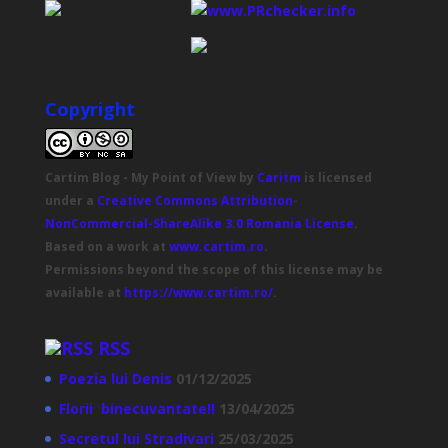
Copyright
Cartim Blog - My Point of View
by
Caritm
is licensed
under a
Creative Commons Attribution-
NonCommercial-ShareAlike 3.0 Romania License
.
Based on a work at
www.cartim.ro
.
Permissions beyond the scope of this license may be
available at
https://www.cartim.ro/
.
RSS
Poezia lui Denis
01/12/2025
Florii binecuvantate!!
13/04/2025
Secretul lui Stradivari
25/03/2025