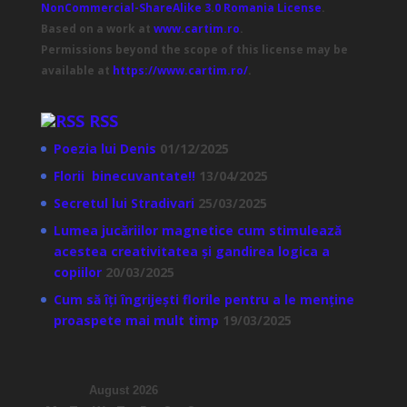
NonCommercial-ShareAlike 3.0 Romania License
.
Based on a work at
www.cartim.ro
.
Permissions beyond the scope of this license may be
available at
https://www.cartim.ro/
.
RSS
Poezia lui Denis
01/12/2025
Florii binecuvantate!!
13/04/2025
Secretul lui Stradivari
25/03/2025
Lumea jucăriilor magnetice cum stimulează
acestea creativitatea și gandirea logica a
copiilor
20/03/2025
Cum să îți îngrijești florile pentru a le menține
proaspete mai mult timp
19/03/2025
August 2026