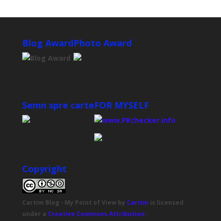
Blog Award
Photo Award
Semn spre carte
FOR MYSELF
Copyright
Cartim Blog - My Point of View
by
Caritm
is licensed
under a
Creative Commons Attribution-