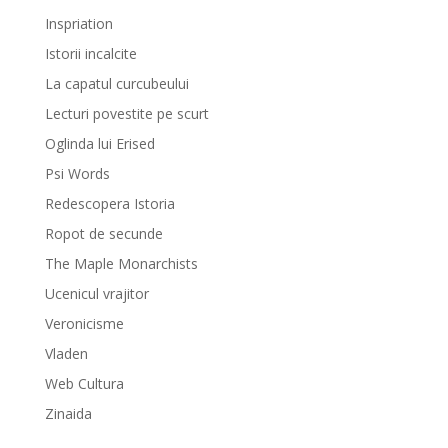
Inspriation
Istorii incalcite
La capatul curcubeului
Lecturi povestite pe scurt
Oglinda lui Erised
Psi Words
Redescopera Istoria
Ropot de secunde
The Maple Monarchists
Ucenicul vrajitor
Veronicisme
Vladen
Web Cultura
Zinaida