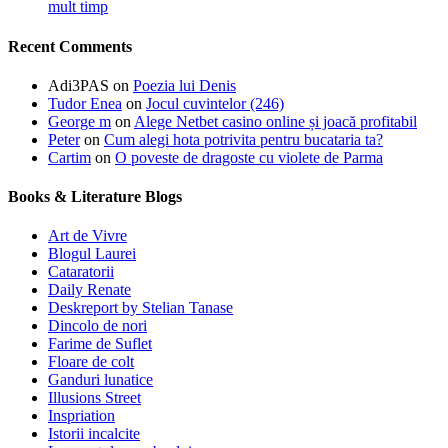
mult timp
Recent Comments
Adi3PAS
on
Poezia lui Denis
Tudor Enea
on
Jocul cuvintelor (246)
George m
on
Alege Netbet casino online și joacă profitabil
Peter
on
Cum alegi hota potrivita pentru bucataria ta?
Cartim
on
O poveste de dragoste cu violete de Parma
Books & Literature Blogs
Art de Vivre
Blogul Laurei
Cataratorii
Daily Renate
Deskreport by Stelian Tanase
Dincolo de nori
Farime de Suflet
Floare de colt
Ganduri lunatice
Illusions Street
Inspriation
Istorii incalcite