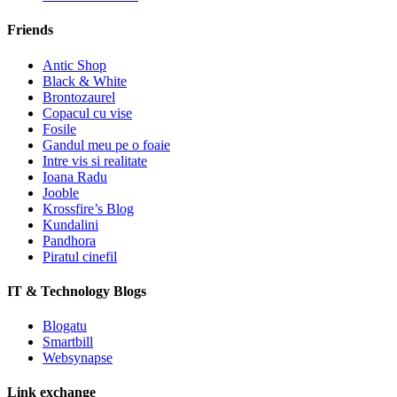
Friends
Antic Shop
Black & White
Brontozaurel
Copacul cu vise
Fosile
Gandul meu pe o foaie
Intre vis si realitate
Ioana Radu
Jooble
Krossfire’s Blog
Kundalini
Pandhora
Piratul cinefil
IT & Technology Blogs
Blogatu
Smartbill
Websynapse
Link exchange