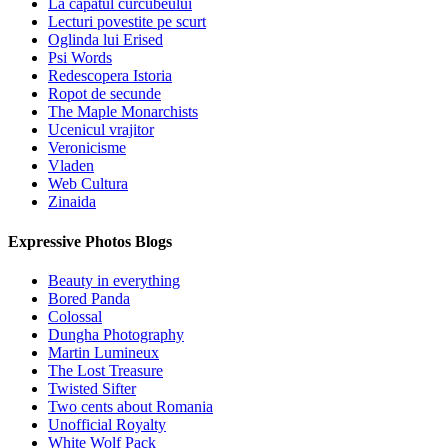
La capatul curcubeului
Lecturi povestite pe scurt
Oglinda lui Erised
Psi Words
Redescopera Istoria
Ropot de secunde
The Maple Monarchists
Ucenicul vrajitor
Veronicisme
Vladen
Web Cultura
Zinaida
Expressive Photos Blogs
Beauty in everything
Bored Panda
Colossal
Dungha Photography
Martin Lumineux
The Lost Treasure
Twisted Sifter
Two cents about Romania
Unofficial Royalty
White Wolf Pack