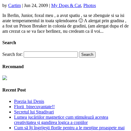
by
Cartim
|
Jun 24, 2009
|
My Dogs & Cat
,
Photos
In Berlin, Junior, foxul meu , a avut spatiu , sa se zbenguie si sa isi
arate temperamentul in toata splendoarea 🙂 A alergat prin gradina ,
a fost un Prison Breaker in colonia de gradini, (am alergat dupa el de
am crezut ca se va face berlinez, nu credeam ca il voi...
Search
Search for:
Recomand
Recent Post
Poezia lui Denis
Florii binecuvantate!!
Secretul lui Stradivari
Lumea jucăriilor magnetice cum stimulează acestea
creativitatea și gandirea logica a copiilor
Cum să îți îngrijești florile pentru a le menține proaspete mai