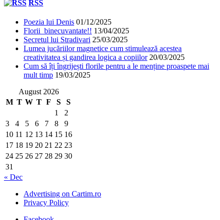
RSS
Poezia lui Denis
01/12/2025
Florii binecuvantate!!
13/04/2025
Secretul lui Stradivari
25/03/2025
Lumea jucăriilor magnetice cum stimulează acestea
creativitatea și gandirea logica a copiilor
20/03/2025
Cum să îți îngrijești florile pentru a le menține proaspete mai
mult timp
19/03/2025
August 2026
M
T
W
T
F
S
S
1
2
3
4
5
6
7
8
9
10
11
12
13
14
15
16
17
18
19
20
21
22
23
24
25
26
27
28
29
30
31
« Dec
Advertising on Cartim.ro
Privacy Policy
Facebook