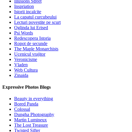
Illusions Street
Inspriation
Istorii incalcite
La capatul curcubeului
Lecturi povestite pe scurt
Oglinda lui Erised
Psi Words
Redescopera Istoria
Ropot de secunde
The Maple Monarchists
Ucenicul vrajitor
Veronicisme
Vladen
Web Cultura
Zinaida
Expressive Photos Blogs
Beauty in everything
Bored Panda
Colossal
Dungha Photography
Martin Lumineux
The Lost Treasure
Twisted Sifter