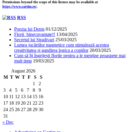
Permissions beyond the scope of this license may be available at
https://www.cartim.ro/
.
RSS
Poezia lui Denis
01/12/2025
Florii binecuvantate!!
13/04/2025
Secretul lui Stradivari
25/03/2025
Lumea jucăriilor magnetice cum stimulează acestea
creativitatea și gandirea logica a copiilor
20/03/2025
Cum să îți îngrijești florile pentru a le menține proaspete mai
mult timp
19/03/2025
August 2026
M
T
W
T
F
S
S
1
2
3
4
5
6
7
8
9
10
11
12
13
14
15
16
17
18
19
20
21
22
23
24
25
26
27
28
29
30
31
« Dec