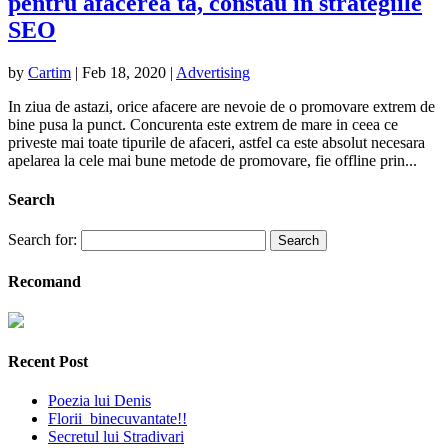
pentru afacerea ta, constau in strategiile
SEO
by
Cartim
|
Feb 18, 2020
|
Advertising
In ziua de astazi, orice afacere are nevoie de o promovare extrem de
bine pusa la punct. Concurenta este extrem de mare in ceea ce
priveste mai toate tipurile de afaceri, astfel ca este absolut necesara
apelarea la cele mai bune metode de promovare, fie offline prin...
Search
Search for:
Recomand
Recent Post
Poezia lui Denis
Florii binecuvantate!!
Secretul lui Stradivari