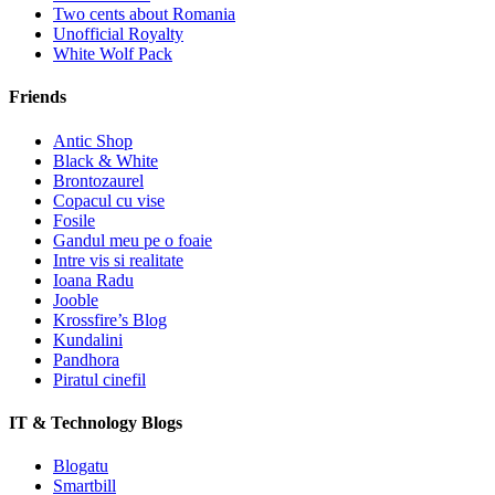
Two cents about Romania
Unofficial Royalty
White Wolf Pack
Friends
Antic Shop
Black & White
Brontozaurel
Copacul cu vise
Fosile
Gandul meu pe o foaie
Intre vis si realitate
Ioana Radu
Jooble
Krossfire’s Blog
Kundalini
Pandhora
Piratul cinefil
IT & Technology Blogs
Blogatu
Smartbill