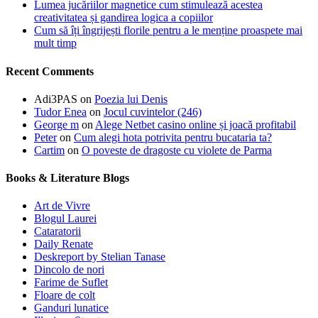
Lumea jucăriilor magnetice cum stimulează acestea
creativitatea și gandirea logica a copiilor
Cum să îți îngrijești florile pentru a le menține proaspete mai
mult timp
Recent Comments
Adi3PAS
on
Poezia lui Denis
Tudor Enea
on
Jocul cuvintelor (246)
George m
on
Alege Netbet casino online și joacă profitabil
Peter
on
Cum alegi hota potrivita pentru bucataria ta?
Cartim
on
O poveste de dragoste cu violete de Parma
Books & Literature Blogs
Art de Vivre
Blogul Laurei
Cataratorii
Daily Renate
Deskreport by Stelian Tanase
Dincolo de nori
Farime de Suflet
Floare de colt
Ganduri lunatice