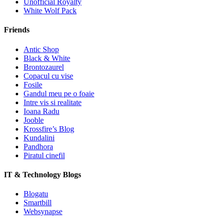
Unofficial Royalty
White Wolf Pack
Friends
Antic Shop
Black & White
Brontozaurel
Copacul cu vise
Fosile
Gandul meu pe o foaie
Intre vis si realitate
Ioana Radu
Jooble
Krossfire’s Blog
Kundalini
Pandhora
Piratul cinefil
IT & Technology Blogs
Blogatu
Smartbill
Websynapse