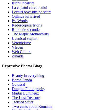
Istorii incalcite
La capatul curcubeului
Lecturi povestite pe scurt
Oglinda lui Erised
Psi Words
Redescopera Istoria
Ropot de secunde
The Maple Monarchists
Ucenicul vrajitor
Veronicisme
Vladen
Web Cultura
Zinaida
Expressive Photos Blogs
Beauty in everything
Bored Panda
Colossal
Dungha Photography
Martin Lumineux
The Lost Treasure
Twisted Sifter
Two cents about Romania