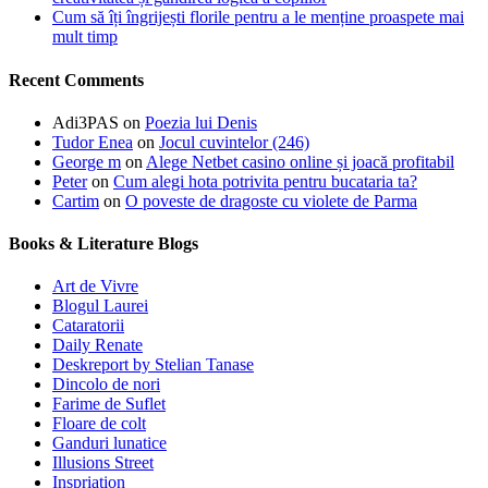
Cum să îți îngrijești florile pentru a le menține proaspete mai
mult timp
Recent Comments
Adi3PAS
on
Poezia lui Denis
Tudor Enea
on
Jocul cuvintelor (246)
George m
on
Alege Netbet casino online și joacă profitabil
Peter
on
Cum alegi hota potrivita pentru bucataria ta?
Cartim
on
O poveste de dragoste cu violete de Parma
Books & Literature Blogs
Art de Vivre
Blogul Laurei
Cataratorii
Daily Renate
Deskreport by Stelian Tanase
Dincolo de nori
Farime de Suflet
Floare de colt
Ganduri lunatice
Illusions Street
Inspriation