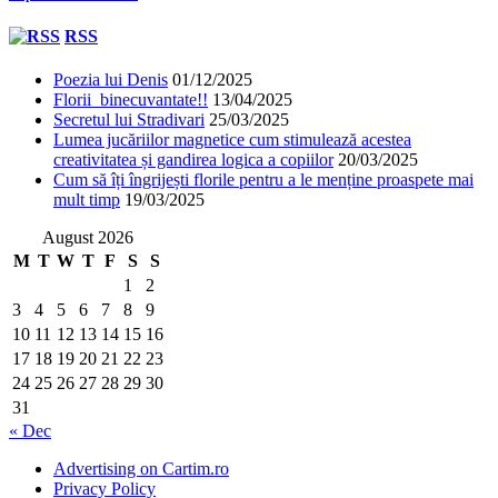
RSS
Poezia lui Denis
01/12/2025
Florii binecuvantate!!
13/04/2025
Secretul lui Stradivari
25/03/2025
Lumea jucăriilor magnetice cum stimulează acestea
creativitatea și gandirea logica a copiilor
20/03/2025
Cum să îți îngrijești florile pentru a le menține proaspete mai
mult timp
19/03/2025
August 2026
M
T
W
T
F
S
S
1
2
3
4
5
6
7
8
9
10
11
12
13
14
15
16
17
18
19
20
21
22
23
24
25
26
27
28
29
30
31
« Dec
Advertising on Cartim.ro
Privacy Policy