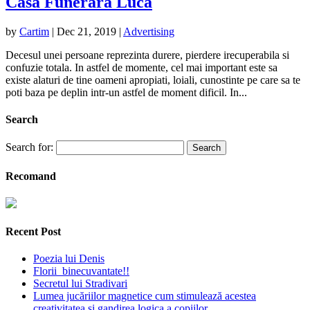
Casa Funerara Luca
by
Cartim
|
Dec 21, 2019
|
Advertising
Decesul unei persoane reprezinta durere, pierdere irecuperabila si
confuzie totala. In astfel de momente, cel mai important este sa
existe alaturi de tine oameni apropiati, loiali, cunostinte pe care sa te
poti baza pe deplin intr-un astfel de moment dificil. In...
Search
Search for:
Recomand
Recent Post
Poezia lui Denis
Florii binecuvantate!!
Secretul lui Stradivari
Lumea jucăriilor magnetice cum stimulează acestea
creativitatea și gandirea logica a copiilor