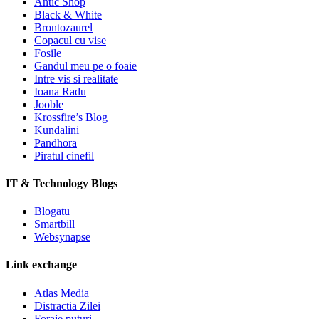
Antic Shop
Black & White
Brontozaurel
Copacul cu vise
Fosile
Gandul meu pe o foaie
Intre vis si realitate
Ioana Radu
Jooble
Krossfire’s Blog
Kundalini
Pandhora
Piratul cinefil
IT & Technology Blogs
Blogatu
Smartbill
Websynapse
Link exchange
Atlas Media
Distractia Zilei
Foraje puturi