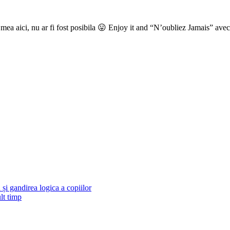
nta mea aici, nu ar fi fost posibila 😛 Enjoy it and “N’oubliez Jamais” 
și gandirea logica a copiilor
lt timp