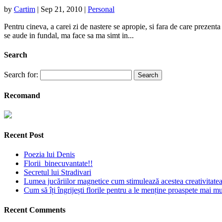
by
Cartim
|
Sep 21, 2010
|
Personal
Pentru cineva, a carei zi de nastere se apropie, si fara de care preze
se aude in fundal, ma face sa ma simt in...
Search
Search for:
Recomand
Recent Post
Poezia lui Denis
Florii binecuvantate!!
Secretul lui Stradivari
Lumea jucăriilor magnetice cum stimulează acestea creativitatea 
Cum să îți îngrijești florile pentru a le menține proaspete mai mu
Recent Comments