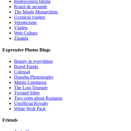
Redescopera Istoria
Ropot de secunde
The Maple Monarchists
Ucenicul vrajitor
Veronicisme
Vladen
Web Cultura
Zinaida
Expressive Photos Blogs
Beauty in everything
Bored Panda
Colossal
Dungha Photography
Martin Lumineux
The Lost Treasure
Twisted Sifter
Two cents about Romania
Unofficial Royalty
White Wolf Pack
Friends