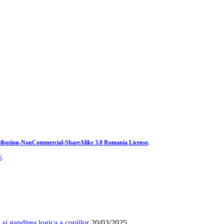
ibution-NonCommercial-ShareAlike 3.0 Romania License
.
/
.
și gandirea logica a copiilor
20/03/2025