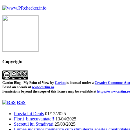
Copyright
Cartim Blog - My Point of View
by
Caritm
is licensed under a
Creative Commons Attr
Based on a work at
www.cartim.ro
.
Permissions beyond the scope of this license may be available at
https://www.cartim.ro
RSS
Poezia lui Denis
01/12/2025
Florii binecuvantate!!
13/04/2025
Secretul lui Stradivari
25/03/2025
Lumea jucăriilor magnetice cum stimulează acestea creativitatea 