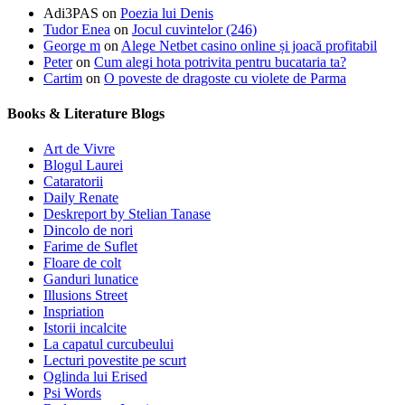
Adi3PAS
on
Poezia lui Denis
Tudor Enea
on
Jocul cuvintelor (246)
George m
on
Alege Netbet casino online și joacă profitabil
Peter
on
Cum alegi hota potrivita pentru bucataria ta?
Cartim
on
O poveste de dragoste cu violete de Parma
Books & Literature Blogs
Art de Vivre
Blogul Laurei
Cataratorii
Daily Renate
Deskreport by Stelian Tanase
Dincolo de nori
Farime de Suflet
Floare de colt
Ganduri lunatice
Illusions Street
Inspriation
Istorii incalcite
La capatul curcubeului
Lecturi povestite pe scurt
Oglinda lui Erised
Psi Words