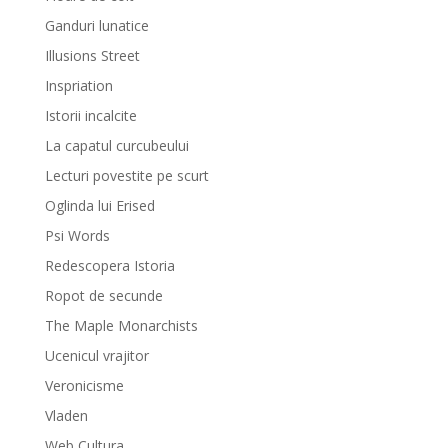
Ganduri lunatice
Illusions Street
Inspriation
Istorii incalcite
La capatul curcubeului
Lecturi povestite pe scurt
Oglinda lui Erised
Psi Words
Redescopera Istoria
Ropot de secunde
The Maple Monarchists
Ucenicul vrajitor
Veronicisme
Vladen
Web Cultura