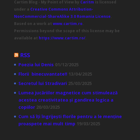
Cartim Blog - My Point of View
by
Caritm
is licensed
under a
Creative Commons Attribution-
NonCommercial-ShareAlike 3.0 Romania License
.
Based on a work at
www.cartim.ro
.
Permissions beyond the scope of this license may be
available at
https://www.cartim.ro/
.
RSS
Poezia lui Denis
01/12/2025
Florii binecuvantate!!
13/04/2025
Secretul lui Stradivari
25/03/2025
Lumea jucăriilor magnetice cum stimulează
acestea creativitatea și gandirea logica a
copiilor
20/03/2025
Cum să îți îngrijești florile pentru a le menține
proaspete mai mult timp
19/03/2025