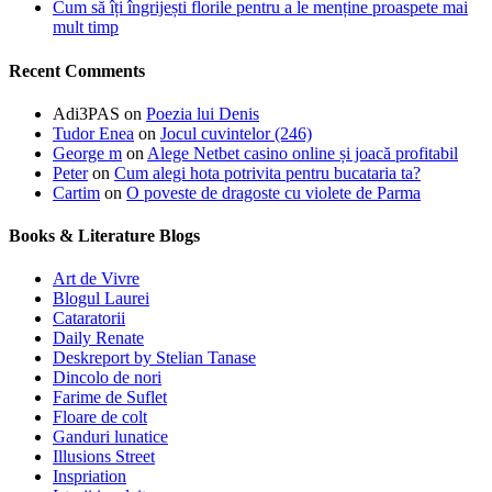
Cum să îți îngrijești florile pentru a le menține proaspete mai
mult timp
Recent Comments
Adi3PAS
on
Poezia lui Denis
Tudor Enea
on
Jocul cuvintelor (246)
George m
on
Alege Netbet casino online și joacă profitabil
Peter
on
Cum alegi hota potrivita pentru bucataria ta?
Cartim
on
O poveste de dragoste cu violete de Parma
Books & Literature Blogs
Art de Vivre
Blogul Laurei
Cataratorii
Daily Renate
Deskreport by Stelian Tanase
Dincolo de nori
Farime de Suflet
Floare de colt
Ganduri lunatice
Illusions Street
Inspriation