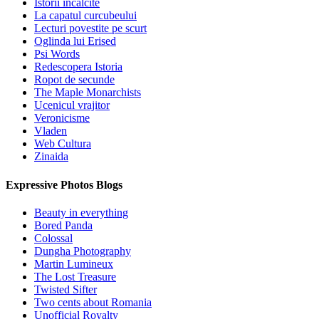
Istorii incalcite
La capatul curcubeului
Lecturi povestite pe scurt
Oglinda lui Erised
Psi Words
Redescopera Istoria
Ropot de secunde
The Maple Monarchists
Ucenicul vrajitor
Veronicisme
Vladen
Web Cultura
Zinaida
Expressive Photos Blogs
Beauty in everything
Bored Panda
Colossal
Dungha Photography
Martin Lumineux
The Lost Treasure
Twisted Sifter
Two cents about Romania
Unofficial Royalty