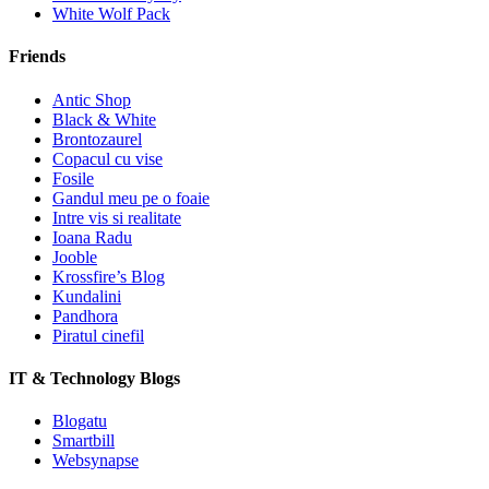
White Wolf Pack
Friends
Antic Shop
Black & White
Brontozaurel
Copacul cu vise
Fosile
Gandul meu pe o foaie
Intre vis si realitate
Ioana Radu
Jooble
Krossfire’s Blog
Kundalini
Pandhora
Piratul cinefil
IT & Technology Blogs
Blogatu
Smartbill
Websynapse