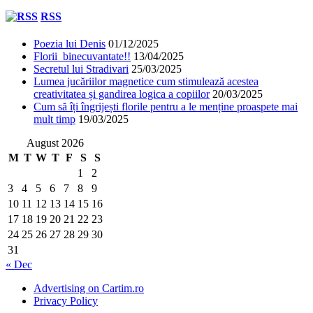
RSS
Poezia lui Denis
01/12/2025
Florii binecuvantate!!
13/04/2025
Secretul lui Stradivari
25/03/2025
Lumea jucăriilor magnetice cum stimulează acestea
creativitatea și gandirea logica a copiilor
20/03/2025
Cum să îți îngrijești florile pentru a le menține proaspete mai
mult timp
19/03/2025
August 2026
M
T
W
T
F
S
S
1
2
3
4
5
6
7
8
9
10
11
12
13
14
15
16
17
18
19
20
21
22
23
24
25
26
27
28
29
30
31
« Dec
Advertising on Cartim.ro
Privacy Policy