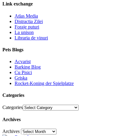
Link exchange
Atlas Media
Distractia Zilei
Foraje puturi
La unison
Libraria de vinuri
Pets Blogs
Acvarist
Barking Blog
Cu Pisici
Griska
Rocket-Koning der Spielplatze
Categories
Categories
Archives
Archives
30