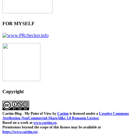
FOR MYSELF
Copyright
Cartim Blog - My Point of View
by
Caritm
is licensed under a
Creative Commons
Attribution-NonCommercial-ShareAlike 3.0 Romania License
.
Based on a work at
www.cartim.ro
.
Permissions beyond the scope of this license may be available at
https://www.cartim.ro/
.