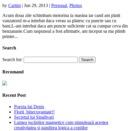
by
Cartim
|
Jun 29, 2013
|
Personal
,
Photos
Acum doua zile schimbam motorina la masina iar cand am platit
vanzatorul m-a intrebat daca vreau sa platesc cu puncte sau cu
bani.L-am intrebat daca am puncte suficiente cat sa cumpar ceva din
benzanarie.Cum raspunsul a fost afirmativ, am inceput sa ma plimb
printre...
Search
Search for:
Recomand
Recent Post
Poezia lui Denis
Florii binecuvantate!!
Secretul lui Stradivari
Lumea jucăriilor magnetice cum stimulează acestea
creativitatea și gandirea logica a copiilor