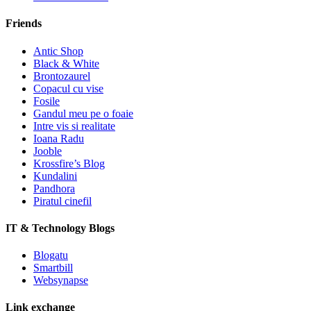
Friends
Antic Shop
Black & White
Brontozaurel
Copacul cu vise
Fosile
Gandul meu pe o foaie
Intre vis si realitate
Ioana Radu
Jooble
Krossfire’s Blog
Kundalini
Pandhora
Piratul cinefil
IT & Technology Blogs
Blogatu
Smartbill
Websynapse
Link exchange