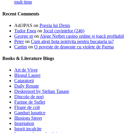
mult timp
Recent Comments
Adi3PAS
on
Poezia lui Denis
Tudor Enea
on
Jocul cuvintelor (246)
George m
on
Alege Netbet casino online și joacă profitabil
Peter
on
Cum alegi hota potrivita pentru bucataria ta?
Cartim
on
O poveste de dragoste cu violete de Parma
Books & Literature Blogs
Art de Vivre
Blogul Laurei
Cataratorii
Daily Renate
Deskreport by Stelian Tanase
Dincolo de nori
Farime de Suflet
Floare de colt
Ganduri lunatice
Illusions Street
Inspriation
Istorii incalcite