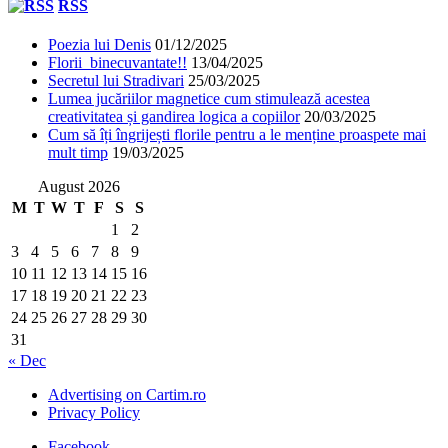
RSS
Poezia lui Denis
01/12/2025
Florii binecuvantate!!
13/04/2025
Secretul lui Stradivari
25/03/2025
Lumea jucăriilor magnetice cum stimulează acestea
creativitatea și gandirea logica a copiilor
20/03/2025
Cum să îți îngrijești florile pentru a le menține proaspete mai
mult timp
19/03/2025
August 2026
M
T
W
T
F
S
S
1
2
3
4
5
6
7
8
9
10
11
12
13
14
15
16
17
18
19
20
21
22
23
24
25
26
27
28
29
30
31
« Dec
Advertising on Cartim.ro
Privacy Policy
Facebook