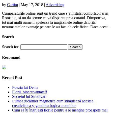
by
Cartim
|
May 17, 2018
|
Advertising
Cumparaturile online sunt un trend care s-a instalat confortabil si in
Romania, si nu da semne ca va disparea prea curand. Dimpotriva,
tot mai multi oameni apeleaza la magazinele online datorita
nenumaratelor avantaje pe care le au fata de cele fizice. Daca acest...
Search
Search for:
Recomand
Recent Post
Poezia lui Denis
Florii binecuvantate!!
Secretul lui Stradivari
Lumea jucăriilor magnetice cum stimulează acestea
creativitatea și gandirea logica a copiilor
Cum să îți îngrijești florile pentru a le menține proaspete mai