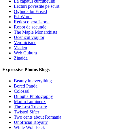
La capatul curcubeului
Lecturi povestite pe scurt
Oglinda lui Erised
Psi Words
Redescopera Istoria
Ropot de secunde
The Maple Monarchists
Ucenicul vrajitor
Veronicisme
Vladen
Web Cultura
Zinaida
Expressive Photos Blogs
Beauty in everything
Bored Panda
Colossal
Dungha Photography
Martin Lumineux
The Lost Treasure
Twisted Sifter
Two cents about Romania
Unofficial Royalty
White Wolf Pack