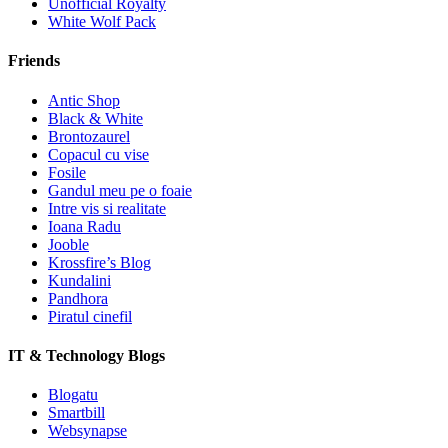
Unofficial Royalty
White Wolf Pack
Friends
Antic Shop
Black & White
Brontozaurel
Copacul cu vise
Fosile
Gandul meu pe o foaie
Intre vis si realitate
Ioana Radu
Jooble
Krossfire’s Blog
Kundalini
Pandhora
Piratul cinefil
IT & Technology Blogs
Blogatu
Smartbill
Websynapse