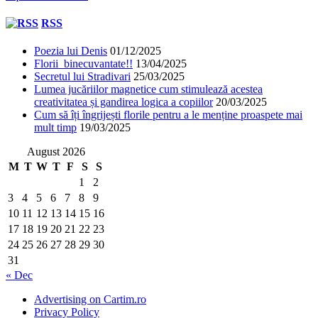
RSS
Poezia lui Denis
01/12/2025
Florii binecuvantate!!
13/04/2025
Secretul lui Stradivari
25/03/2025
Lumea jucăriilor magnetice cum stimulează acestea
creativitatea și gandirea logica a copiilor
20/03/2025
Cum să îți îngrijești florile pentru a le menține proaspete mai
mult timp
19/03/2025
August 2026
M
T
W
T
F
S
S
1
2
3
4
5
6
7
8
9
10
11
12
13
14
15
16
17
18
19
20
21
22
23
24
25
26
27
28
29
30
31
« Dec
Advertising on Cartim.ro
Privacy Policy