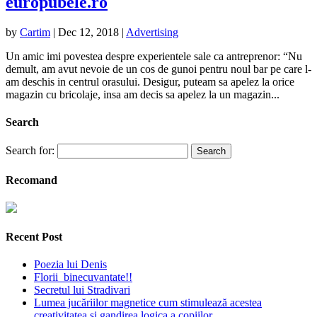
europubele.ro
by
Cartim
|
Dec 12, 2018
|
Advertising
Un amic imi povestea despre experientele sale ca antreprenor: “Nu
demult, am avut nevoie de un cos de gunoi pentru noul bar pe care l-
am deschis in centrul orasului. Desigur, puteam sa apelez la orice
magazin cu bricolaje, insa am decis sa apelez la un magazin...
Search
Search for:
Recomand
Recent Post
Poezia lui Denis
Florii binecuvantate!!
Secretul lui Stradivari
Lumea jucăriilor magnetice cum stimulează acestea
creativitatea și gandirea logica a copiilor