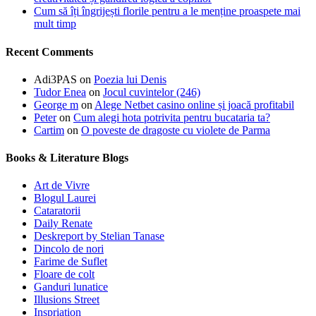
Cum să îți îngrijești florile pentru a le menține proaspete mai
mult timp
Recent Comments
Adi3PAS
on
Poezia lui Denis
Tudor Enea
on
Jocul cuvintelor (246)
George m
on
Alege Netbet casino online și joacă profitabil
Peter
on
Cum alegi hota potrivita pentru bucataria ta?
Cartim
on
O poveste de dragoste cu violete de Parma
Books & Literature Blogs
Art de Vivre
Blogul Laurei
Cataratorii
Daily Renate
Deskreport by Stelian Tanase
Dincolo de nori
Farime de Suflet
Floare de colt
Ganduri lunatice
Illusions Street
Inspriation