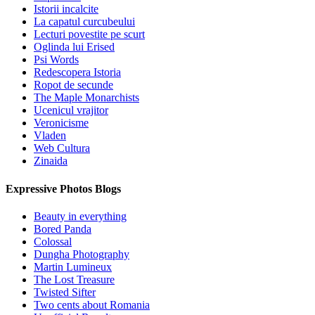
Istorii incalcite
La capatul curcubeului
Lecturi povestite pe scurt
Oglinda lui Erised
Psi Words
Redescopera Istoria
Ropot de secunde
The Maple Monarchists
Ucenicul vrajitor
Veronicisme
Vladen
Web Cultura
Zinaida
Expressive Photos Blogs
Beauty in everything
Bored Panda
Colossal
Dungha Photography
Martin Lumineux
The Lost Treasure
Twisted Sifter
Two cents about Romania