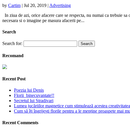
by
Cartim
|
Jul 20, 2019
|
Advertising
In ziua de azi, orice afacere care se respecta, nu numai ca trebuie sa ofe
necesara si o imagine pe masura afacerii pe...
Search
Search for:
Recomand
Recent Post
Poezia lui Denis
Florii binecuvantate!!
Secretul lui Stradivari
Lumea jucăriilor magnetice cum stimulează acestea creativitatea 
Cum să îți îngrijești florile pentru a le menține proaspete mai mu
Recent Comments