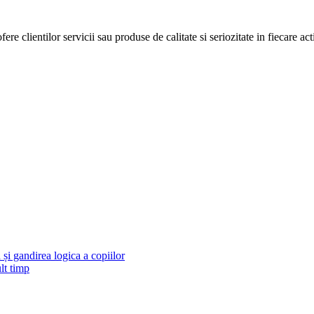
re clientilor servicii sau produse de calitate si seriozitate in fiecare act
și gandirea logica a copiilor
lt timp