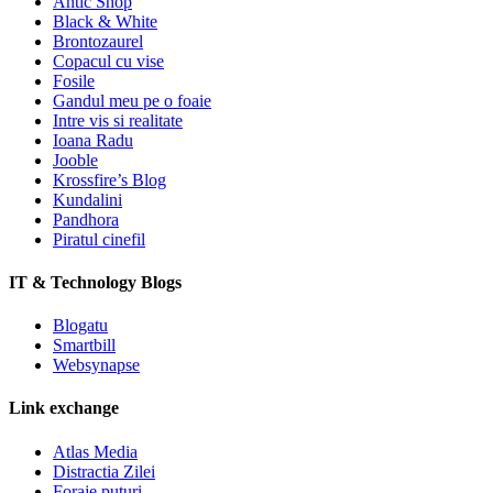
Antic Shop
Black & White
Brontozaurel
Copacul cu vise
Fosile
Gandul meu pe o foaie
Intre vis si realitate
Ioana Radu
Jooble
Krossfire’s Blog
Kundalini
Pandhora
Piratul cinefil
IT & Technology Blogs
Blogatu
Smartbill
Websynapse
Link exchange
Atlas Media
Distractia Zilei
Foraje puturi