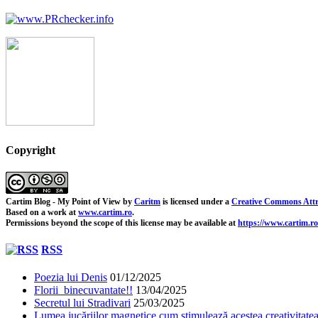
Copyright
Cartim Blog - My Point of View
by
Caritm
is licensed under a
Creative Commons Attr
Based on a work at
www.cartim.ro
.
Permissions beyond the scope of this license may be available at
https://www.cartim.ro
RSS
Poezia lui Denis
01/12/2025
Florii binecuvantate!!
13/04/2025
Secretul lui Stradivari
25/03/2025
Lumea jucăriilor magnetice cum stimulează acestea creativitatea 