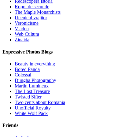
Redescopera Istoria
Ropot de secunde
The Maple Monarchists
Ucenicul vrajitor
Veronicisme
Vladen
Web Cultura
Zinaida
Expressive Photos Blogs
Beauty in everything
Bored Panda
Colossal
Dungha Photography
Martin Lumineux
The Lost Treasure
Twisted Sifter
Two cents about Romania
Unofficial Royalty
White Wolf Pack
Friends