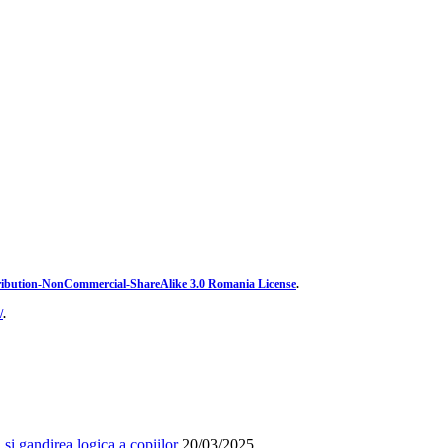
ibution-NonCommercial-ShareAlike 3.0 Romania License
.
/
.
și gandirea logica a copiilor
20/03/2025