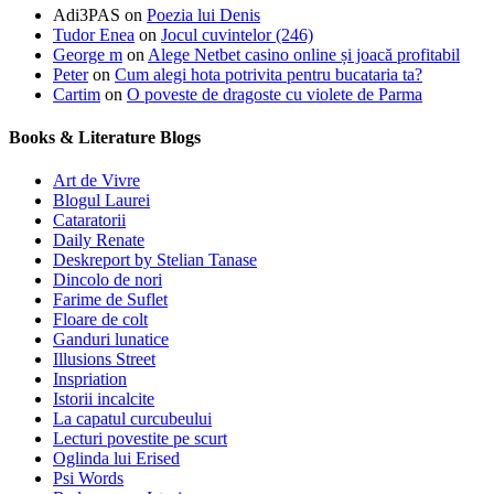
Adi3PAS
on
Poezia lui Denis
Tudor Enea
on
Jocul cuvintelor (246)
George m
on
Alege Netbet casino online și joacă profitabil
Peter
on
Cum alegi hota potrivita pentru bucataria ta?
Cartim
on
O poveste de dragoste cu violete de Parma
Books & Literature Blogs
Art de Vivre
Blogul Laurei
Cataratorii
Daily Renate
Deskreport by Stelian Tanase
Dincolo de nori
Farime de Suflet
Floare de colt
Ganduri lunatice
Illusions Street
Inspriation
Istorii incalcite
La capatul curcubeului
Lecturi povestite pe scurt
Oglinda lui Erised
Psi Words