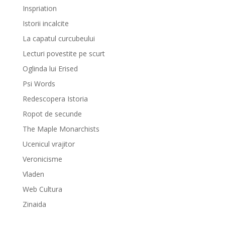
Inspriation
Istorii incalcite
La capatul curcubeului
Lecturi povestite pe scurt
Oglinda lui Erised
Psi Words
Redescopera Istoria
Ropot de secunde
The Maple Monarchists
Ucenicul vrajitor
Veronicisme
Vladen
Web Cultura
Zinaida