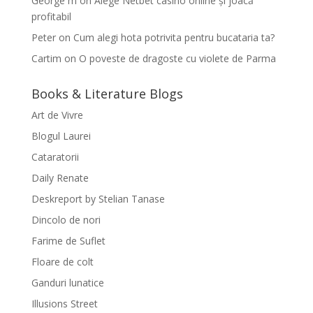
George m
on
Alege Netbet casino online și joacă
profitabil
Peter
on
Cum alegi hota potrivita pentru bucataria ta?
Cartim
on
O poveste de dragoste cu violete de Parma
Books & Literature Blogs
Art de Vivre
Blogul Laurei
Cataratorii
Daily Renate
Deskreport by Stelian Tanase
Dincolo de nori
Farime de Suflet
Floare de colt
Ganduri lunatice
Illusions Street