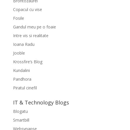
Brontozaurel
Copacul cu vise
Fosile
Gandul meu pe o foaie
Intre vis si realitate
Ioana Radu
Jooble
Krossfire’s Blog
Kundalini
Pandhora
Piratul cinefil
IT & Technology Blogs
Blogatu
Smartbill
Websynapse