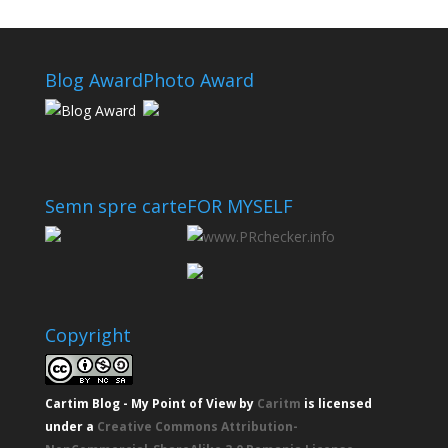
Blog Award
Photo Award
Semn spre carte
FOR MYSELF
Copyright
Cartim Blog - My Point of View
by
Caritm
is licensed
under a
Creative Commons Attribution-