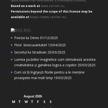
NonCommercial-ShareAlike 3.0 Romania License
.
Based on a work at
www.cartim.ro
.
Permissions beyond the scope of this license may be
available at
https://www.cartim.ro/
.
RSS
Poezia lui Denis
01/12/2025
Florii binecuvantate!!
13/04/2025
Secretul lui Stradivari
25/03/2025
Lumea jucăriilor magnetice cum stimulează acestea
creativitatea și gandirea logica a copiilor
20/03/2025
Cum să îți îngrijești florile pentru a le menține
proaspete mai mult timp
19/03/2025
August 2026
M
T
W
T
F
S
S