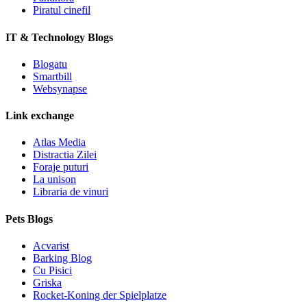
Piratul cinefil
IT & Technology Blogs
Blogatu
Smartbill
Websynapse
Link exchange
Atlas Media
Distractia Zilei
Foraje puturi
La unison
Libraria de vinuri
Pets Blogs
Acvarist
Barking Blog
Cu Pisici
Griska
Rocket-Koning der Spielplatze