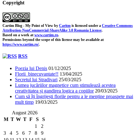
Copyright
Cartim Blog - My Point of View
by
Caritm
is licensed under a
Creative Commons
Attribution-NonCommercial-ShareAlike 3.0 Romania License
.
Based on a work at
www.cartim.ro
.
Permissions beyond the scope of this license may be available at
https://www.cartim.ro/
.
RSS
Poezia lui Denis
01/12/2025
Florii binecuvantate!!
13/04/2025
Secretul lui Stradivari
25/03/2025
Lumea jucăriilor magnetice cum stimulează acestea
creativitatea și gandirea logica a copiilor
20/03/2025
Cum să îți îngrijești florile pentru a le menține proaspete mai
mult timp
19/03/2025
August 2026
M
T
W
T
F
S
S
1
2
3
4
5
6
7
8
9
10
11
12
13
14
15
16