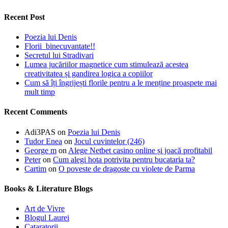
Recent Post
Poezia lui Denis
Florii binecuvantate!!
Secretul lui Stradivari
Lumea jucăriilor magnetice cum stimulează acestea
creativitatea și gandirea logica a copiilor
Cum să îți îngrijești florile pentru a le menține proaspete mai
mult timp
Recent Comments
Adi3PAS
on
Poezia lui Denis
Tudor Enea
on
Jocul cuvintelor (246)
George m
on
Alege Netbet casino online și joacă profitabil
Peter
on
Cum alegi hota potrivita pentru bucataria ta?
Cartim
on
O poveste de dragoste cu violete de Parma
Books & Literature Blogs
Art de Vivre
Blogul Laurei
Cataratorii