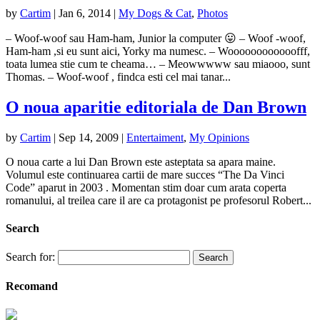
by
Cartim
|
Jan 6, 2014
|
My Dogs & Cat
,
Photos
– Woof-woof sau Ham-ham, Junior la computer 😛 – Woof -woof,
Ham-ham ,si eu sunt aici, Yorky ma numesc. – Woooooooooooofff,
toata lumea stie cum te cheama… – Meowwwww sau miaooo, sunt
Thomas. – Woof-woof , findca esti cel mai tanar...
O noua aparitie editoriala de Dan Brown
by
Cartim
|
Sep 14, 2009
|
Entertaiment
,
My Opinions
O noua carte a lui Dan Brown este asteptata sa apara maine.
Volumul este continuarea cartii de mare succes “The Da Vinci
Code” aparut in 2003 . Momentan stim doar cum arata coperta
romanului, al treilea care il are ca protagonist pe profesorul Robert...
Search
Search for:
Recomand