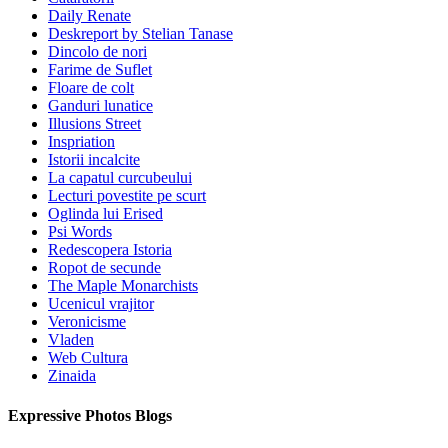
Daily Renate
Deskreport by Stelian Tanase
Dincolo de nori
Farime de Suflet
Floare de colt
Ganduri lunatice
Illusions Street
Inspriation
Istorii incalcite
La capatul curcubeului
Lecturi povestite pe scurt
Oglinda lui Erised
Psi Words
Redescopera Istoria
Ropot de secunde
The Maple Monarchists
Ucenicul vrajitor
Veronicisme
Vladen
Web Cultura
Zinaida
Expressive Photos Blogs