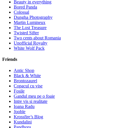
Beauty in everything
Bored Panda
Colossal
Dungha Photography
Martin Lumineux
The Lost Treasure
Twisted Sifter
Two cents about Romania
Unofficial Royalty
White Wolf Pack
Friends
Antic Shop
Black & White
Brontozaurel
Copacul cu vise
Fosile
Gandul meu pe o foaie
Intre vis si realitate
Ioana Radu
Jooble
Krossfire’s Blog
Kundalini
Pandhora