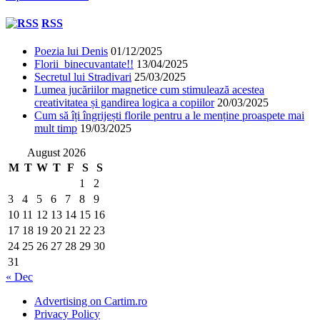
RSS
Poezia lui Denis
01/12/2025
Florii binecuvantate!!
13/04/2025
Secretul lui Stradivari
25/03/2025
Lumea jucăriilor magnetice cum stimulează acestea
creativitatea și gandirea logica a copiilor
20/03/2025
Cum să îți îngrijești florile pentru a le menține proaspete mai
mult timp
19/03/2025
August 2026
M
T
W
T
F
S
S
1
2
3
4
5
6
7
8
9
10
11
12
13
14
15
16
17
18
19
20
21
22
23
24
25
26
27
28
29
30
31
« Dec
Advertising on Cartim.ro
Privacy Policy