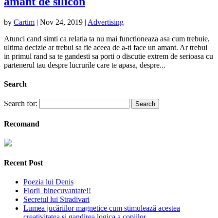
amant de silicon
by
Cartim
|
Nov 24, 2019
|
Advertising
Atunci cand simti ca relatia ta nu mai functioneaza asa cum trebuie,
ultima decizie ar trebui sa fie aceea de a-ti face un amant. Ar trebui
in primul rand sa te gandesti sa porti o discutie extrem de serioasa cu
partenerul tau despre lucrurile care te apasa, despre...
Search
Search for:
Recomand
Recent Post
Poezia lui Denis
Florii binecuvantate!!
Secretul lui Stradivari
Lumea jucăriilor magnetice cum stimulează acestea
creativitatea și gandirea logica a copiilor