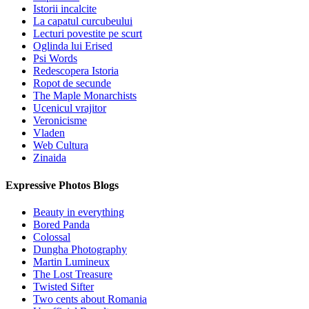
Istorii incalcite
La capatul curcubeului
Lecturi povestite pe scurt
Oglinda lui Erised
Psi Words
Redescopera Istoria
Ropot de secunde
The Maple Monarchists
Ucenicul vrajitor
Veronicisme
Vladen
Web Cultura
Zinaida
Expressive Photos Blogs
Beauty in everything
Bored Panda
Colossal
Dungha Photography
Martin Lumineux
The Lost Treasure
Twisted Sifter
Two cents about Romania