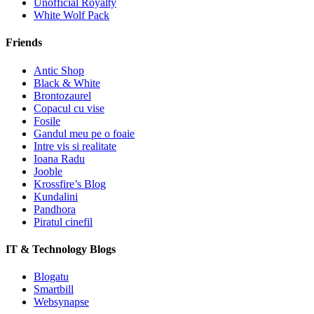
Unofficial Royalty
White Wolf Pack
Friends
Antic Shop
Black & White
Brontozaurel
Copacul cu vise
Fosile
Gandul meu pe o foaie
Intre vis si realitate
Ioana Radu
Jooble
Krossfire’s Blog
Kundalini
Pandhora
Piratul cinefil
IT & Technology Blogs
Blogatu
Smartbill
Websynapse