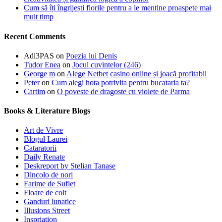
Cum să îți îngrijești florile pentru a le menține proaspete mai
mult timp
Recent Comments
Adi3PAS
on
Poezia lui Denis
Tudor Enea
on
Jocul cuvintelor (246)
George m
on
Alege Netbet casino online și joacă profitabil
Peter
on
Cum alegi hota potrivita pentru bucataria ta?
Cartim
on
O poveste de dragoste cu violete de Parma
Books & Literature Blogs
Art de Vivre
Blogul Laurei
Cataratorii
Daily Renate
Deskreport by Stelian Tanase
Dincolo de nori
Farime de Suflet
Floare de colt
Ganduri lunatice
Illusions Street
Inspriation